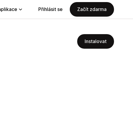
aplikace
Přihlásit se
Začít zdarma
Instalovat