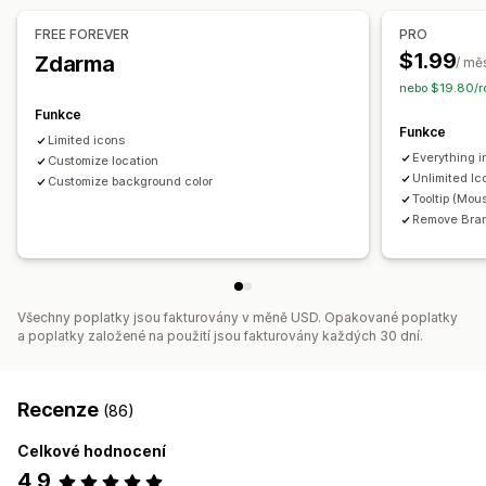
Specifické podle zařízení
FREE FOREVER
PRO
$1.99
Zdarma
/ mě
Pozice ikon
nebo $19.80/ro
Ruční pozice
Automatická pozice
Oznamovací lišta
Funkce
Vlastní stránky
Stránka košíku
Stránka pokladny
Funkce
Limited icons
Stránky kolekcí
Zápatí
Záhlaví
Hlavní sekce
Everything i
Customize location
Domovská stránka
Vstupní stránky
Stránky produktů
Unlimited Ic
Customize background color
Tooltip (Mou
Stránka vyhledávání
Remove Bra
Všechny poplatky jsou fakturovány v měně USD. Opakované poplatky
a poplatky založené na použití jsou fakturovány každých 30 dní.
Recenze
(86)
Celkové hodnocení
4,9