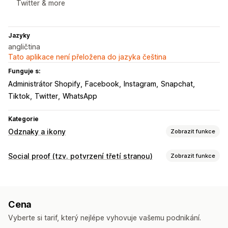
Twitter & more
Jazyky
angličtina
Tato aplikace není přeložena do jazyka čeština
Funguje s:
Administrátor Shopify
Facebook
Instagram
Snapchat
Tiktok
Twitter
WhatsApp
Kategorie
Odznaky a ikony
Zobrazit funkce
Typy ikon
Social proof (tzv. potvrzení třetí stranou)
Zobrazit funkce
Vlastní
Sociální sítě
Možnosti zobrazení
Přizpůsobení
Odkazy na sociální sítě
Animace
Pozadí
Ohraničení
Barvy
Vlastní text
Písma
Cena
Styl
Velikost
Popisky
Vyberte si tarif, který nejlépe vyhovuje vašemu podnikání.
Responzivní design pro mobilní zařízení