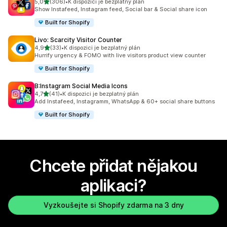
z 5 hvězd
5,0
(306)
•
K dispozici je bezplatný plán
Celkový počet recenzí: 306
Show Instafeed, Instagram feed, Social bar & Social share icon
Built for Shopify
Livo: Scarcity Visitor Counter
z 5 hvězd
4,9
(33)
•
K dispozici je bezplatný plán
Celkový počet recenzí: 33
Hurrify urgency & FOMO with live visitors product view counter
Built for Shopify
B:Instagram Social Media Icons
z 5 hvězd
4,7
(41)
•
K dispozici je bezplatný plán
Celkový počet recenzí: 41
Add Instafeed, Instagramm, WhatsApp & 60+ social share buttons
Built for Shopify
Chcete přidat nějakou
aplikaci?
Vyzkoušejte si Shopify zdarma na 3 dny