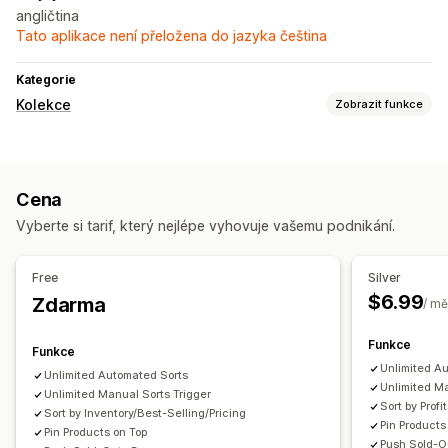
angličtina
Tato aplikace není přeložena do jazyka čeština
Kategorie
Kolekce
Zobrazit funkce
Akce řazení
Automatizované
Ruční
Vlastní pravidla
Připnout produkty
Cena
Přetahování
Posunout dolů
Vyberte si tarif, který nejlépe vyhovuje vašemu podnikání.
Free
Silver
$6.99
Zdarma
/ mě
Funkce
Funkce
Unlimited A
Unlimited Automated Sorts
Unlimited Ma
Unlimited Manual Sorts Trigger
Sort by Prof
Sort by Inventory/Best-Selling/Pricing
Pin Products
Pin Products on Top
Push Sold-