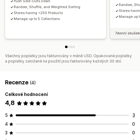
Push Sold-Outs Down
Random, Shu
Random, Shuffle, and Weighted Sorting
Stores havi
Stores having <250 Products
Manage up t
Manage up to 5 Collections
7denní zkušeb
Všechny poplatky jsou fakturovány v měně USD. Opakované poplatky
a poplatky založené na použití jsou fakturovány každých 30 dní.
Recenze
(4)
Celkové hodnocení
4,8
5
3
4
0
3
0