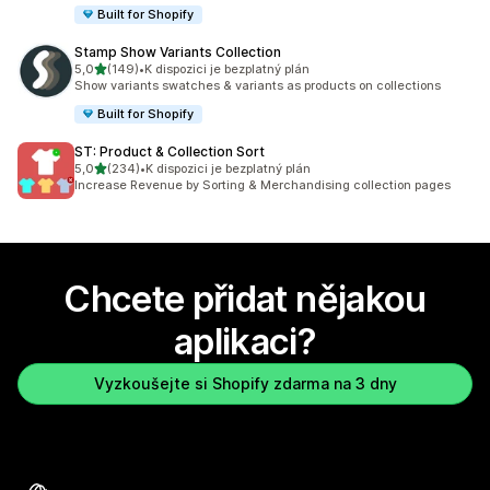
Built for Shopify
Stamp Show Variants Collection
z 5 hvězd
5,0
(149)
•
K dispozici je bezplatný plán
Celkový počet recenzí: 149
Show variants swatches & variants as products on collections
Built for Shopify
ST: Product & Collection Sort
z 5 hvězd
5,0
(234)
•
K dispozici je bezplatný plán
Celkový počet recenzí: 234
Increase Revenue by Sorting & Merchandising collection pages
Chcete přidat nějakou
aplikaci?
Vyzkoušejte si Shopify zdarma na 3 dny