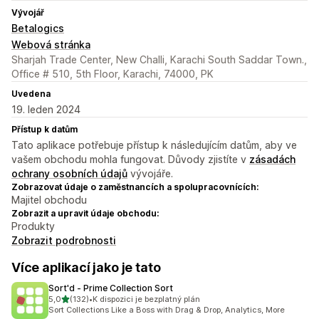
Vývojář
Betalogics
Webová stránka
Sharjah Trade Center, New Challi, Karachi South Saddar Town.,
Office # 510, 5th Floor, Karachi, 74000, PK
Uvedena
19. leden 2024
Přístup k datům
Tato aplikace potřebuje přístup k následujícím datům, aby ve
vašem obchodu mohla fungovat. Důvody zjistíte v
zásadách
ochrany osobních údajů
vývojáře.
Zobrazovat údaje o zaměstnancích a spolupracovnících:
Majitel obchodu
Zobrazit a upravit údaje obchodu:
Produkty
Zobrazit podrobnosti
Více aplikací jako je tato
Sort'd ‑ Prime Collection Sort
z 5 hvězd
5,0
(132)
•
K dispozici je bezplatný plán
Celkový počet recenzí: 132
Sort Collections Like a Boss with Drag & Drop, Analytics, More