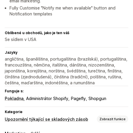
email marketing.
Fully Customise "Notify me when available" button and
Notification templates
Oblíbené u obchodů, jako je ten váš
Se sídlem v USA
Jazyky
angličtina, španělština, portugalština (brazilská), portugalština,
francouzština, němčina, italština, dánština, nizozemština,
japonština, korejština, norština, švédština, turečtina, finština,
čínština (zjednodušená), čínština (tradiční), polština, ruština,
čeština, maďarština, indonéština, a rumunština
Funguje s:
Pokladna
Administrátor Shopify
Pagefly
Shopgun
Kategorie
Upozornění týkající se skladových zásob
Zobrazit funkce
Notifikace