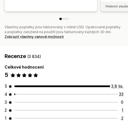
14denní zkuše
Všechny poplatky jsou fakturovány v měně USD. Opakované poplatky
a poplatky založené na použití jsou fakturovány každých 30 dní.
Zobrazit všechny cenové možnosti
Recenze
(3 834)
Celkové hodnocení
5
5
3,8 tis.
4
33
3
0
2
1
1
2