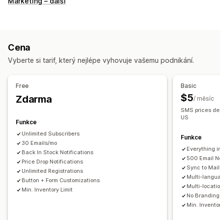
Marketing – další
Automatická upozornění
Dávkové odeslání
Opětovné naskladnění
Více jazyků
E-mail
SMS
Není skladem
Pokles ceny
Vlastní upozornění
Cena
Přizpůsobení
Vyberte si tarif, který nejlépe vyhovuje vašemu podnikání.
Nastavení upozornění
Šablony notifikací
Tlačítko notifikací
Automaticky otevíraná okna
Pořadníky
Free
Basic
$5
Zdarma
/ měsíc
Analytika a vykazování
SMS prices dep
Poptávka zákazníků
Výkazy skladových zásob
US
Funkce
Výkazy výkonnosti
Sledování skladových zásob
Unlimited Subscribers
Funkce
30 Emails/mo
Everything i
Back In Stock Notifications
500 Email No
Price Drop Notifications
Sync to Mail
Unlimited Registrations
Multi-langu
Button + Form Customizations
Multi-locati
Min. Inventory Limit
No Branding
Min. Invento