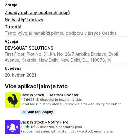
Zdroje
Zásady ochrany osobních údajů
Nejčastější dotazy
Tutoriál
Tento vývojář nenabízí přímou podporu v jazyce Čeština.
Vývojář
DEVSQUAT SOLUTIONS
First Floor, Plot No. 31, Kh. No. 26/7 Ambika Enclave, Evoli
Avenue, Kakrola, New Delhi, New Delhi, DL, 110078, IN
Uvedena
20. květen 2021
Více aplikací jako je tato
Back In Stock ︱Restock Rooster
z 5 hvězd
4,7
(23)
•
K dispozici je bezplatný plán
Celkový počet recenzí: 23
Send back in stock alerts︱restock alerts with Notify me button
Built for Shopify
Back In Stock ‑ Notify Hero
z 5 hvězd
5,0
(12)
•
K dispozici je bezplatný plán
Celkový počet recenzí: 12
Recover lost sales with instant back-in-stock email alerts