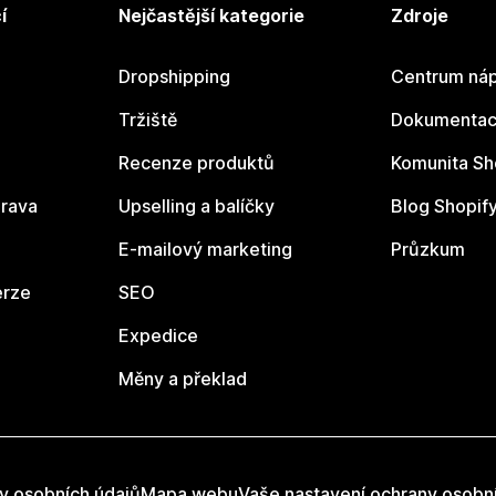
í
Nejčastější kategorie
Zdroje
Dropshipping
Centrum náp
Tržiště
Dokumentace
Recenze produktů
Komunita Sh
rava
Upselling a balíčky
Blog Shopif
E-mailový marketing
Průzkum
erze
SEO
Expedice
Měny a překlad
y osobních údajů
Mapa webu
Vaše nastavení ochrany osobn