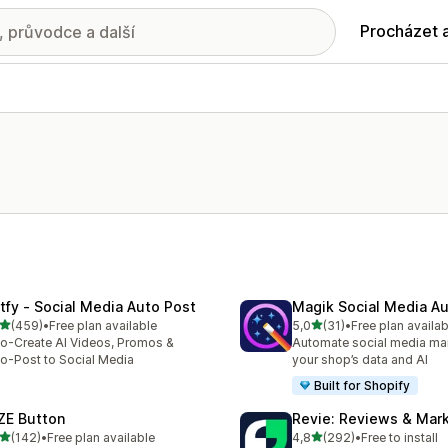
Procházet 
tfy ‑ Social Media Auto Post
Magik Social Media Au
z 5 hvězd
z 5 hvězd
(459)
•
Free plan available
5,0
(31)
•
Free plan availab
kový počet recenzí: 459
Celkový počet recenzí: 31
o-Create AI Videos, Promos &
Automate social media mar
o-Post to Social Media
your shop’s data and AI
Built for Shopify
ZE Button
Revie: Reviews & Mar
z 5 hvězd
z 5 hvězd
(142)
•
Free plan available
4,8
(292)
•
Free to install
kový počet recenzí: 142
Celkový počet recenzí: 29