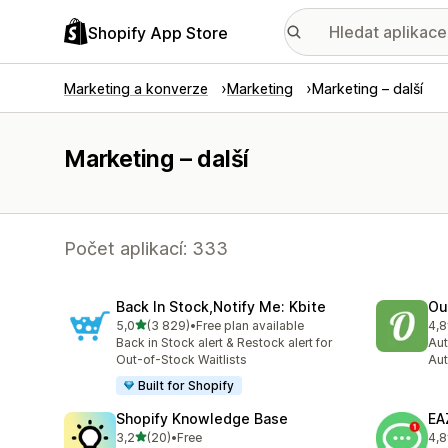
Shopify App Store
Marketing a konverze
Marketing
Marketing – další
Marketing – další
Počet aplikací: 333
Back In Stock,Notify Me: Kbite
Ou
z 5 hvězd
5,0
(3 829)
•
Free plan available
4,8
Celkový počet recenzí: 3829
Cel
Back in Stock alert & Restock alert for
Aut
Out-of-Stock Waitlists
Aut
Built for Shopify
Shopify Knowledge Base
EA
z 5 hvězd
3,2
(20)
•
Free
4,8
Celkový počet recenzí: 20
Cel