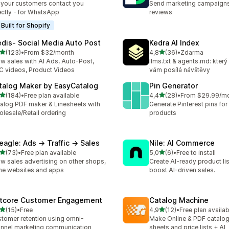
 your customers contact you
Send marketing campaigns
ectly - for WhatsApp
reviews
Built for Shopify
edis‑ Social Media Auto Post
Kedra AI Index
z 5 hvězd
z 5 hvězd
(123)
•
From $32/month
4,8
(36)
•
Zdarma
kový počet recenzí: 123
Celkový počet recenzí: 36
w sales with AI Ads, Auto-Post,
llms.txt & agents.md: který 
 videos, Product Videos
vám posílá návštěvy
talog Maker by EasyCatalog
Pin Generator
z 5 hvězd
z 5 hvězd
(184)
•
Free plan available
4,4
(28)
•
From $29.99/m
kový počet recenzí: 184
Celkový počet recenzí: 28
alog PDF maker & Linesheets with
Generate Pinterest pins for
lesale/Retail ordering
products
eagle: Ads → Traffic → Sales
Nile: AI Commerce
z 5 hvězd
z 5 hvězd
(73)
•
Free plan available
5,0
(6)
•
Free to install
kový počet recenzí: 73
Celkový počet recenzí: 6
w sales advertising on other shops,
Create AI-ready product li
he websites and apps
boost AI-driven sales.
tcore Customer Engagement
Catalog Machine
z 5 hvězd
z 5 hvězd
(15)
•
Free
4,9
(12)
•
Free plan availab
kový počet recenzí: 15
Celkový počet recenzí: 12
tomer retention using omni-
Make Online & PDF catalogs
nnel marketing communication
sheets and price lists + AI