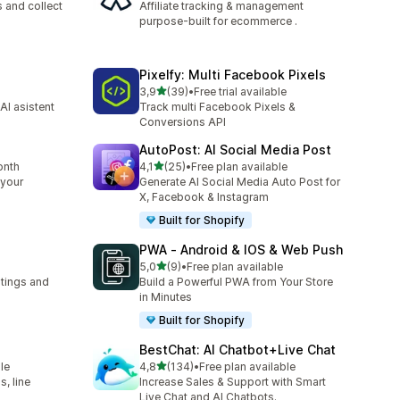
 and collect
Affiliate tracking & management
purpose-built for ecommerce .
Pixelfy: Multi Facebook Pixels
z 5 hvězd
3,9
(39)
•
Free trial available
Celkový počet recenzí: 39
AI asistent
Track multi Facebook Pixels &
Conversions API
AutoPost: AI Social Media Post
z 5 hvězd
onth
4,1
(25)
•
Free plan available
Celkový počet recenzí: 25
 your
Generate AI Social Media Auto Post for
X, Facebook & Instagram
Built for Shopify
PWA ‑ Android & IOS & Web Push
z 5 hvězd
5,0
(9)
•
Free plan available
Celkový počet recenzí: 9
stings and
Build a Powerful PWA from Your Store
in Minutes
Built for Shopify
BestChat: AI Chatbot+Live Chat
z 5 hvězd
le
4,8
(134)
•
Free plan available
Celkový počet recenzí: 134
, line
Increase Sales & Support with Smart
Live Chat and AI Chatbots.