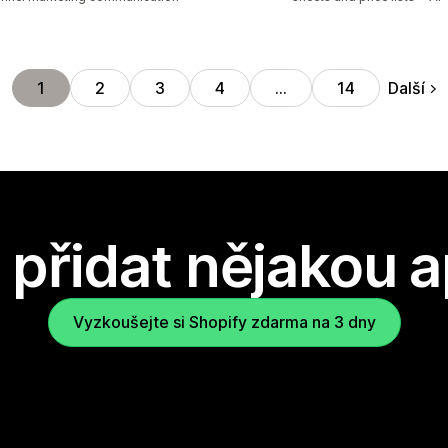
Další
1
2
3
4
…
14
přidat nějakou a
Vyzkoušejte si Shopify zdarma na 3 dny