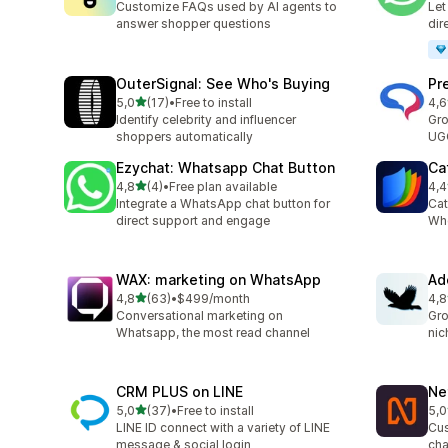
Customize FAQs used by AI agents to
Let
answer shopper questions
dir
OuterSignal: See Who's Buying
Pr
z 5 hvězd
5,0
(17)
•
Free to install
4,6
Celkový počet recenzí: 17
Cel
Identify celebrity and influencer
Gro
shoppers automatically
UGC
Ezychat: Whatsapp Chat Button
Ca
z 5 hvězd
4,8
(4)
•
Free plan available
4,4
Celkový počet recenzí: 4
Cel
Integrate a WhatsApp chat button for
Cat
direct support and engage
Who
WAX: marketing on WhatsApp
Ad
z 5 hvězd
4,8
(63)
•
$499/month
4,8
Celkový počet recenzí: 63
Cel
Conversational marketing on
Gro
Whatsapp, the most read channel
nic
CRM PLUS on LINE
Ne
z 5 hvězd
5,0
(37)
•
Free to install
5,0
Celkový počet recenzí: 37
Cel
LINE ID connect with a variety of LINE
Cus
message & social login
cha