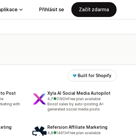
aplikace
Přihlásit se
Začít zdarma
Built for Shopify
to Post
Xyla AI Social Media Autopilot
z 5 hvězd
le
4,7
(190)
•
Free plan available
Celkový počet recenzí: 190
keting with
Boost sales by auto-posting AI-
generated social media posts
keting
Refersion Affiliate Marketing
z 5 hvězd
4,8
(461)
•
Free plan available
2
Celkový počet recenzí: 461