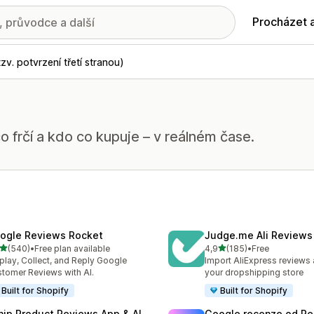
Procházet 
tzv. potvrzení třetí stranou)
o frčí a kdo co kupuje – v reálném čase.
ogle Reviews Rocket
Judge.me Ali Reviews
z 5 hvězd
z 5 hvězd
(540)
•
Free plan available
4,9
(185)
•
Free
kový počet recenzí: 540
Celkový počet recenzí: 18
play, Collect, and Reply Google
Import AliExpress reviews
tomer Reviews with AI.
your dropshipping store
Built for Shopify
Built for Shopify
nip Product Reviews App & AI
Google recenze od R