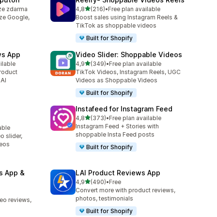
z 5 hvězd
ze zdarma
4,8
(216)
•
Free plan available
05
Celkový počet recenzí: 216
nze Google,
Boost sales using Instagram Reels &
TikTok as shoppable videos
Built for Shopify
ws App
Video Slider: Shoppable Videos
z 5 hvězd
ilable
4,9
(349)
•
Free plan available
92
Celkový počet recenzí: 349
roduct
TikTok Videos, Instagram Reels, UGC
 AI
Videos as Shoppable Videos
Built for Shopify
Instafeed for Instagram Feed
z 5 hvězd
4,8
(373)
•
Free plan available
Celkový počet recenzí: 373
Instagram Feed + Stories with
able
4
shoppable Insta Feed posts
 slider,
deos
Built for Shopify
s App &
LAI Product Reviews App
z 5 hvězd
4,9
(490)
•
Free
Celkový počet recenzí: 490
Convert more with product reviews,
9
photos, testimonials
deo reviews,
Built for Shopify