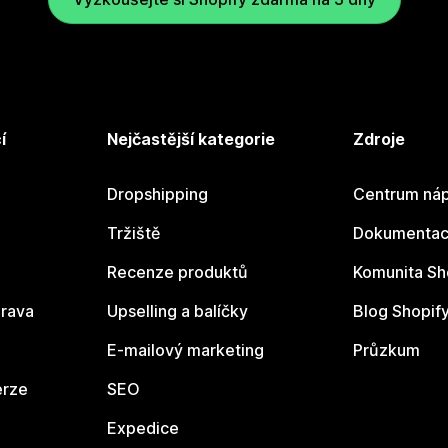
í
Nejčastější kategorie
Zdroje
Dropshipping
Centrum náp
Tržiště
Dokumentace
Recenze produktů
Komunita Sh
rava
Upselling a balíčky
Blog Shopif
E-mailový marketing
Průzkum
erze
SEO
Expedice