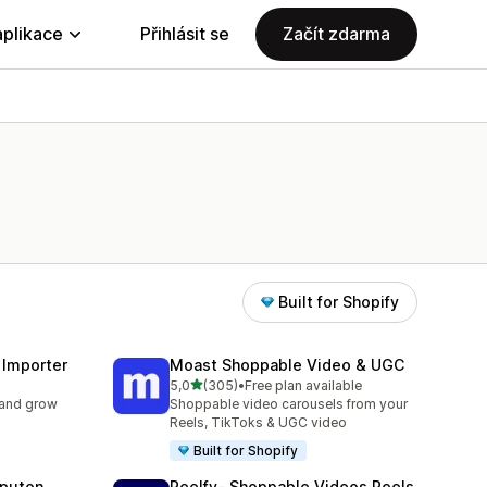
aplikace
Přihlásit se
Začít zdarma
Built for Shopify
 Importer
Moast Shoppable Video & UGC
z 5 hvězd
5,0
(305)
•
Free plan available
5
Celkový počet recenzí: 305
 and grow
Shoppable video carousels from your
Reels, TikToks & UGC video
Built for Shopify
eputon
Reelfy‑ Shoppable Videos Reels