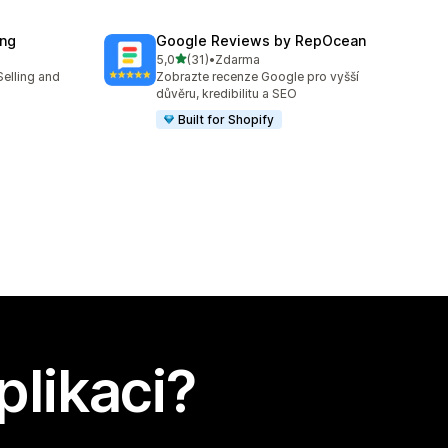
ing
Google Reviews by RepOcean
z 5 hvězd
5,0
(31)
•
Zdarma
Celkový počet recenzí: 31
Selling and
Zobrazte recenze Google pro vyšší
důvěru, kredibilitu a SEO
Built for Shopify
plikaci?