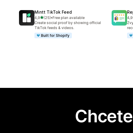
Mintt TikTok Feed
Re
z 5 hvězd
4,9
(25)
•
Free plan available
4,9
Celkový počet recenzí: 25
Cel
Create social proof by showing official
Zvy
TikTok feeds & videos.
rec
Built for Shopify
Chcete 