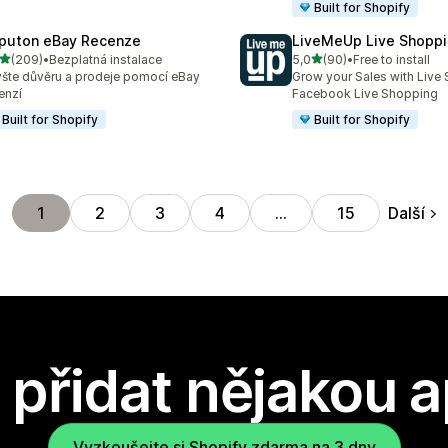
Built for Shopify
puton eBay Recenze
LiveMeUp Live Shopp
z 5 hvězd
z 5 hvězd
(209)
•
Bezplatná instalace
5,0
(90)
•
Free to install
kový počet recenzí: 209
Celkový počet recenzí: 90
šte důvěru a prodeje pomocí eBay
Grow your Sales with Live 
enzí
Facebook Live Shopping
Built for Shopify
Built for Shopify
Další
1
2
3
4
…
15
přidat nějakou a
Vyzkoušejte si Shopify zdarma na 3 dny