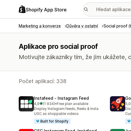
Shopify App Store
Marketing a konverze
Důvěra v ostatní
Social proof (
Aplikace pro social proof
Motivujte zákazníky tím, že jim ukážete, c
Počet aplikací: 338
Instafeed ‑ Instagram Feed
Go
z 5 hvězd
4,9
(1 934)
•
Free plan available
5,0
Celkový počet recenzí: 1934
Cel
Display Instagram feeds, Reels & Insta
Dis
UGC as shoppable videos
Cus
Built for Shopify
GSC Instagram Feed, Instafeed
Ju