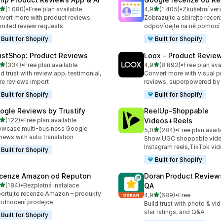
z 5 hvězd
z 5 hvězd
(1 080)
•
Free plan available
4,9
(1 405)
•
Zkušební ver
kový počet recenzí: 1080
Celkový počet recenzí: 14
vert more with product reviews,
Zobrazujte a sbírejte rece
imited review requests
odpovídejte na ně pomocí
Built for Shopify
Built for Shopify
ustShop: Product Reviews
Loox ‑ Product Revie
z 5 hvězd
z 5 hvězd
(334)
•
Free plan available
4,9
(8 892)
•
Free plan ava
kový počet recenzí: 334
Celkový počet recenzí: 88
ld trust with review app, testimonial,
Convert more with visual p
re reviews import
reviews, superpowered by
Built for Shopify
Built for Shopify
ogle Reviews by Trustify
ReelUp‑Shoppable
z 5 hvězd
(122)
•
Free plan available
Videos+Reels
kový počet recenzí: 122
wcase multi-business Google
z 5 hvězd
5,0
(284)
•
Free plan avail
Celkový počet recenzí: 28
iews with auto translation
Show UGC shoppable video
Instagram reels,TikTok vi
Built for Shopify
Built for Shopify
cenze Amazon od Reputon
Doran Product Review
z 5 hvězd
(184)
•
Bezplatná instalace
QA
kový počet recenzí: 184
ortujte recenze Amazon – produkty
z 5 hvězd
4,9
(689)
•
Free
Celkový počet recenzí: 68
odnocení prodejce
Build trust with photo & vi
star ratings, and Q&A
Built for Shopify