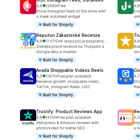
z 5 hvězd
4,9
(206)
•
Free
4,8
Celkový počet recenzí: 206
Cel
Show Instagram feed on the store with
Con
a sleek instafeed widget
unl
Built for Shopify
Reputon Zákaznické Recenze
Tr
z 5 hvězd
4,9
(1 075)
•
K dispozici je bezplatný plán
4,9
Celkový počet recenzí: 1075
Cel
Získejte pravé recenze na Trustpilot a
Bui
Google díky e-mailům
sto
Built for Shopify
Avada Shoppable Videos Reels
Go
z 5 hvězd
5,0
(187)
•
Free plan available
4,7
Celkový počet recenzí: 187
Cel
Revenue growth: shoppable video,
Sho
TikTok, Instagram Reels, UGC
Rev
Built for Shopify
Trustify: Product Reviews App
Re
z 5 hvězd
4,9
(410)
•
Free plan available
5,0
Celkový počet recenzí: 410
Cel
AliExpress & Amazon reviews with
Imp
photo/video for better SEO
a h
Built for Shopify