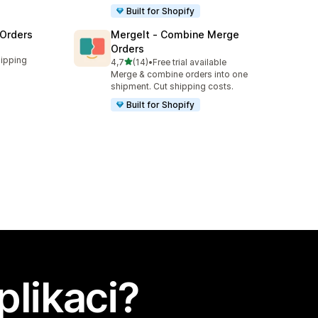
Built for Shopify
 Orders
MergeIt ‑ Combine Merge
Orders
hipping
z 5 hvězd
4,7
(14)
•
Free trial available
Celkový počet recenzí: 14
Merge & combine orders into one
shipment. Cut shipping costs.
Built for Shopify
plikaci?