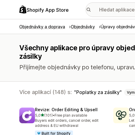
Shopify App Store
Objednávky a doprava
Objednávky
Úpravy objedná
Všechny aplikace pro úpravy objed
zásilky
Přijímejte objednávky po telefonu, upravu
Více aplikací (148) s:
Poplatky za zásilky
Vym
Revize: Order Editing & Upsell
Or
z 5 hvězd
5,0
(101)
•
Free plan available
5,0
Celkový počet recenzí: 101
Cel
Buyers edit orders, cancel order, edit
Let
address & EU withdrawal
can
Built for Shopify