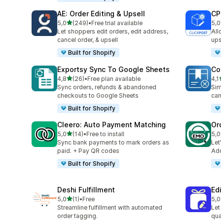
AE: Order Editing & Upsell
CP
z 5 hvězd
5,0
(249)
•
Free trial available
5,0
Celkový počet recenzí: 249
Cel
Let shoppers edit orders, edit address,
All
cancel order, & upsell
ups
Built for Shopify
Exportsy Sync To Google Sheets
Co
z 5 hvězd
4,8
(26)
•
Free plan available
4,1
Celkový počet recenzí: 26
Cel
Sync orders, refunds & abandoned
Sim
checkouts to Google Sheets
can
Built for Shopify
Cleero: Auto Payment Matching
Or
z 5 hvězd
5,0
(14)
•
Free to install
5,0
Celkový počet recenzí: 14
Cel
Sync bank payments to mark orders as
Let
paid. + Pay QR codes
Add
Built for Shopify
Deshi Fulfillment
Edi
z 5 hvězd
5,0
(1)
•
Free
5,0
Celkový počet recenzí: 1
Cel
Streamline fulfillment with automated
Let
order tagging.
qua