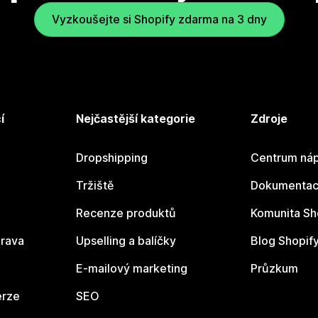
Vyzkoušejte si Shopify zdarma na 3 dny
í
Nejčastější kategorie
Zdroje
Dropshipping
Centrum náp
Tržiště
Dokumentace
Recenze produktů
Komunita Sh
rava
Upselling a balíčky
Blog Shopif
E-mailový marketing
Průzkum
erze
SEO