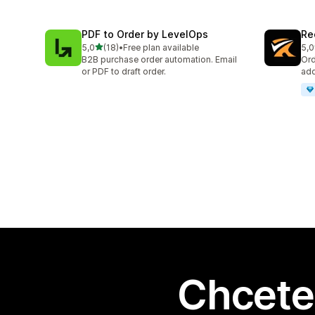
PDF to Order by LevelOps
Re
z 5 hvězd
5,0
(18)
•
Free plan available
5,0
Celkový počet recenzí: 18
Cel
B2B purchase order automation. Email
Ord
or PDF to draft order.
add
Chcete 