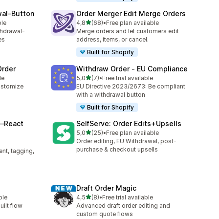
wal‑Button
Order Merger Edit Merge Orders
z 5 hvězd
ble
4,8
(68)
•
Free plan available
Celkový počet recenzí: 68
thdrawal-
Merge orders and let customers edit
es
address, items, or cancel.
Built for Shopify
Order
Withdraw Order ‑ EU Compliance
z 5 hvězd
le
5,0
(7)
•
Free trial available
Celkový počet recenzí: 7
customize
EU Directive 2023/2673: Be compliant
with a withdrawal button
Built for Shopify
—React
SelfServe: Order Edits+Upsells
z 5 hvězd
5,0
(25)
•
Free plan available
Celkový počet recenzí: 25
Order editing, EU Withdrawal, post-
3
purchase & checkout upsells
ent, tagging,
Draft Order Magic
z 5 hvězd
ble
4,5
(8)
•
Free trial available
2
Celkový počet recenzí: 8
ilt flow
Advanced draft order editing and
custom quote flows