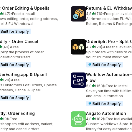
: Order Editing & Upsells
Returns & EU Withdra
z 5 hvězd
z 5 hvězd
(47)
•
Free to install
4,8
(76)
•
Free plan availa
kový počet recenzí: 47
Celkový počet recenzí: 76
ows editing order, editing address,
All-in-one solution: EU-Wi
ell & EU Withdrawal
Button, Returns & Exchang
Built for Shopify
dify ‑ Order Cancel
OrderSplit Pro ‑ Split 
z 5 hvězd
z 5 hvězd
(43)
•
Free
4,7
(20)
•
Free trial availab
kový počet recenzí: 43
Celkový počet recenzí: 20
plify the process of order
Split orders with rules to 
cellation for users.
your fulfillment workflow
Built for Shopify
Built for Shopify
derEditing.app & Upsell
Workflow Automation
z 5 hvězd
(20)
•
Free
Flow
kový počet recenzí: 20
's Customers Edit Orders, Update
z 5 hvězd
5,0
(153)
•
Free to install
Celkový počet recenzí: 15
resses, Cancel & Upsell
Save your time with fulfillm
and email automation
Built for Shopify
Built for Shopify
tly: Order Editing
Arigato Automation
z 5 hvězd
z 5 hvězd
(9)
•
Free
4,8
(182)
•
Free trial availa
kový počet recenzí: 9
Celkový počet recenzí: 18
 shoppers edit address, variant,
Custom workflows & pre-bu
ntity and cancel orders
library for easy automation