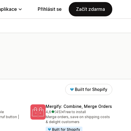
aplikace
Přihlásit se
Začít zdarma
Built for Shopify
Mergify: Combine, Merge Orders
z 5 hvězd
ble
4,6
(45)
•
Free to install
Celkový počet recenzí: 45
rruf button |
Merge orders, save on shipping costs
& delight customers
Built for Shopify