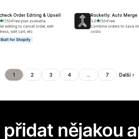
check Order Editing & Upsell
Rocketly: Auto Merge
z 5 hvězd
z 5 hvězd
(15)
•
Free plan available
5,0
(5)
•
Free
kový počet recenzí: 15
Celkový počet recenzí: 5
er editing to cancel order, edit
Combine orders to save s
ress, edit cart, etc
costs
Built for Shopify
Další
1
2
3
4
…
7
přidat nějakou a