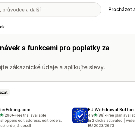
Procházet 
vek
návek s funkcemi pro poplatky za
jte zákaznické údaje a aplikujte slevy.
azat
derEditing.com
EU Withdrawal Button
z 5 hvězd
z 5 hvězd
(296)
•
Free trial available
4,9
(88)
•
Free plan availa
kový počet recenzí: 296
Celkový počet recenzí: 88
 shoppers edit address, edit orders,
In 2 clicks activated | wide
cel order, & upsell
EU 2023/2673