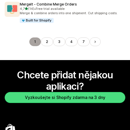
MergeIt ‑ Combine Merge Orders
z 5 hvězd
4,7
(14)
•
Free trial available
Celkový počet recenzí: 14
Merge & combine orders into one shipment. Cut shipping costs.
Built for Shopify
1
2
3
4
7
Chcete přidat nějakou
aplikaci?
Vyzkoušejte si Shopify zdarma na 3 dny