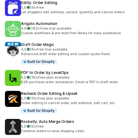
Editly: Order Editing
z 5 hvězd
5,0
(9)
•
Free
Celkový počet recenzí: 9
Let shoppers edit address, variant, quantity and cancel orders
Arigato Automation
z 5 hvězd
4,8
(182)
•
Free trial available
Celkový počet recenzí: 182
Custom workflows & pre-built flow library for easy automation
Draft Order Magic
z 5 hvězd
4,5
(8)
•
Free trial available
Celkový počet recenzí: 8
Advanced draft order editing and custom quote flows
Built for Shopify
PDF to Order by LevelOps
z 5 hvězd
5,0
(18)
•
Free plan available
Celkový počet recenzí: 18
B2B purchase order automation. Email or PDF to draft order.
Recheck Order Editing & Upsell
z 5 hvězd
5,0
(15)
•
Free plan available
Celkový počet recenzí: 15
Order editing to cancel order, edit address, edit cart, etc
Built for Shopify
Rocketly: Auto Merge Orders
z 5 hvězd
5,0
(5)
•
Free
Celkový počet recenzí: 5
Combine orders to save shipping costs