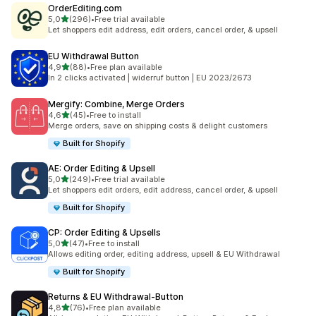
OrderEditing.com
z 5 hvězd
5,0
(296)
•
Free trial available
Celkový počet recenzí: 296
Let shoppers edit address, edit orders, cancel order, & upsell
EU Withdrawal Button
z 5 hvězd
4,9
(88)
•
Free plan available
Celkový počet recenzí: 88
In 2 clicks activated | widerruf button | EU 2023/2673
Mergify: Combine, Merge Orders
z 5 hvězd
4,6
(45)
•
Free to install
Celkový počet recenzí: 45
Merge orders, save on shipping costs & delight customers
Built for Shopify
AE: Order Editing & Upsell
z 5 hvězd
5,0
(249)
•
Free trial available
Celkový počet recenzí: 249
Let shoppers edit orders, edit address, cancel order, & upsell
Built for Shopify
CP: Order Editing & Upsells
z 5 hvězd
5,0
(47)
•
Free to install
Celkový počet recenzí: 47
Allows editing order, editing address, upsell & EU Withdrawal
Built for Shopify
Returns & EU Withdrawal‑Button
z 5 hvězd
4,8
(76)
•
Free plan available
Celkový počet recenzí: 76