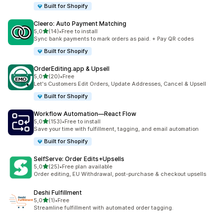
Built for Shopify
Cleero: Auto Payment Matching
z 5 hvězd
5,0
(14)
•
Free to install
Celkový počet recenzí: 14
Sync bank payments to mark orders as paid. + Pay QR codes
Built for Shopify
OrderEditing.app & Upsell
z 5 hvězd
5,0
(20)
•
Free
Celkový počet recenzí: 20
Let's Customers Edit Orders, Update Addresses, Cancel & Upsell
Built for Shopify
Workflow Automation—React Flow
z 5 hvězd
5,0
(153)
•
Free to install
Celkový počet recenzí: 153
Save your time with fulfillment, tagging, and email automation
Built for Shopify
SelfServe: Order Edits+Upsells
z 5 hvězd
5,0
(25)
•
Free plan available
Celkový počet recenzí: 25
Order editing, EU Withdrawal, post-purchase & checkout upsells
Deshi Fulfillment
z 5 hvězd
5,0
(1)
•
Free
Celkový počet recenzí: 1
Streamline fulfillment with automated order tagging.