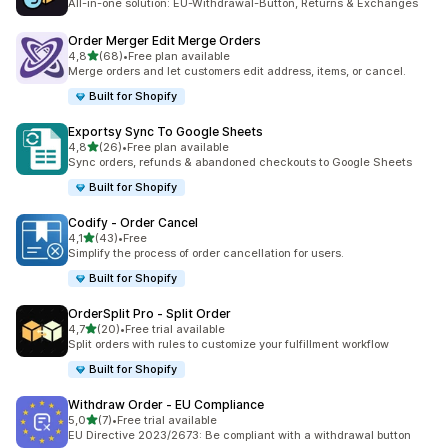
All-in-one solution: EU-Withdrawal-Button, Returns & Exchanges
Order Merger Edit Merge Orders
z 5 hvězd
4,8
(68)
•
Free plan available
Celkový počet recenzí: 68
Merge orders and let customers edit address, items, or cancel.
Built for Shopify
Exportsy Sync To Google Sheets
z 5 hvězd
4,8
(26)
•
Free plan available
Celkový počet recenzí: 26
Sync orders, refunds & abandoned checkouts to Google Sheets
Built for Shopify
Codify ‑ Order Cancel
z 5 hvězd
4,1
(43)
•
Free
Celkový počet recenzí: 43
Simplify the process of order cancellation for users.
Built for Shopify
OrderSplit Pro ‑ Split Order
z 5 hvězd
4,7
(20)
•
Free trial available
Celkový počet recenzí: 20
Split orders with rules to customize your fulfillment workflow
Built for Shopify
Withdraw Order ‑ EU Compliance
z 5 hvězd
5,0
(7)
•
Free trial available
Celkový počet recenzí: 7
EU Directive 2023/2673: Be compliant with a withdrawal button