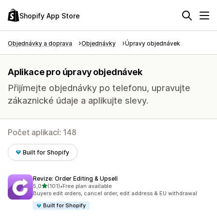
Shopify App Store
Objednávky a doprava
Objednávky
Úpravy objednávek
Aplikace pro úpravy objednávek
Přijímejte objednávky po telefonu, upravujte
zákaznické údaje a aplikujte slevy.
Počet aplikací: 148
Built for Shopify
Revize: Order Editing & Upsell
z 5 hvězd
5,0
(101)
•
Free plan available
Celkový počet recenzí: 101
Buyers edit orders, cancel order, edit address & EU withdrawal
Built for Shopify