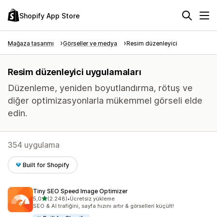
Shopify App Store
Mağaza tasarımı
Görseller ve medya
Resim düzenleyici
Resim düzenleyici uygulamaları
Düzenleme, yeniden boyutlandırma, rötuş ve
diğer optimizasyonlarla mükemmel görseli elde
edin.
354 uygulama
Built for Shopify
Tiny SEO Speed Image Optimizer
5 yıldız üzerinden
5,0
(2.248)
•
Ücretsiz yükleme
toplam 2248 değerlendirme
SEO & AI trafiğini, sayfa hızını artır & görselleri küçült!