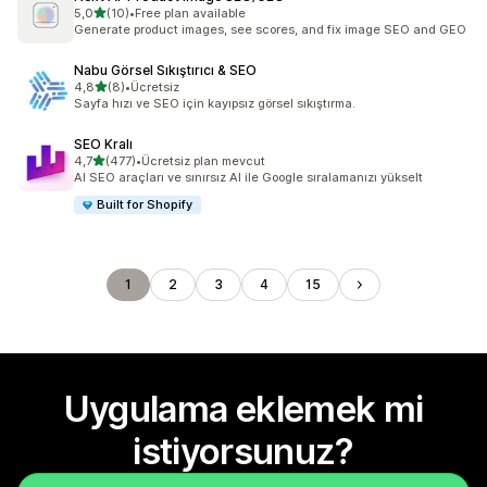
5 yıldız üzerinden
5,0
(10)
•
Free plan available
toplam 10 değerlendirme
Generate product images, see scores, and fix image SEO and GEO
Nabu Görsel Sıkıştırıcı & SEO
5 yıldız üzerinden
4,8
(8)
•
Ücretsiz
toplam 8 değerlendirme
Sayfa hızı ve SEO için kayıpsız görsel sıkıştırma.
SEO Kralı
5 yıldız üzerinden
4,7
(477)
•
Ücretsiz plan mevcut
toplam 477 değerlendirme
AI SEO araçları ve sınırsız AI ile Google sıralamanızı yükselt
Built for Shopify
1
2
3
4
15
Uygulama eklemek mi
istiyorsunuz?