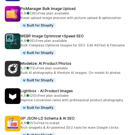
PicManager Bulk Image Upload
5 yıldız üzerinden
4,6
(36)
•
Free plan available
toplam 36 değerlendirme
Boost upload image process with picture upload & optimization
Built for Shopify
WEBP Image Optimizer+Speed SEO
5 yıldız üzerinden
4,9
(6)
•
Free plan available
toplam 6 değerlendirme
Bulk Compress Optimize Images for SEO. Edit AltText & Filename
Built for Shopify
Modelize: AI Product Photos
5 yıldız üzerinden
5,0
(13)
•
Free plan available
toplam 13 değerlendirme
Bulk AI photography & lifestyle AI images. On-model AI photos.
Built for Shopify
Lightbox ‑ AI Product Images
5 yıldız üzerinden
4,5
(20)
•
Free plan available
toplam 20 değerlendirme
Improve conversion rates with professional product photography
Built for Shopify
GP JSON‑LD Schema & AI SEO
5 yıldız üzerinden
4,9
(51)
•
Free to install
toplam 51 değerlendirme
Rich snippets & AI-powered SEO tools for more Google clicks