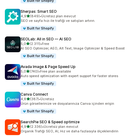
Built for Shopify
Sherpas: Smart SEO
5 yıldız üzerinden
4,9
(849)
•
Ücretsiz plan mevcut
toplam 849 değerlendirme
SEO ve sayfa hızı ile trafiği ve satışları artırın.
Built for Shopify
SEOLab: All in SEO — AI SEO
5 yıldız üzerinden
5,0
(2.311)
•
Free
toplam 2311 değerlendirme
AI SEO Optimizer, AEO, Alt Text, Image Optimizer & Speed Boost
Built for Shopify
Avada Image & Page Speed Up
5 yıldız üzerinden
5,0
(740)
•
Free plan available
toplam 740 değerlendirme
Auto speed optimization with expert support for faster stores
Built for Shopify
Canva Connect
5 yıldız üzerinden
4,8
(387)
•
Ücretsiz
toplam 387 değerlendirme
Ürün görsellerinize ve dosyalarınıza Canva içinden erişin
Built for Shopify
SearchPie SEO & Speed optimize
5 yıldız üzerinden
4,9
(2.336)
•
Ücretsiz plan mevcut
toplam 2336 değerlendirme
Organik Trafiği SEO, AI, Hız ve daha fazlasıyla ölçeklendirin