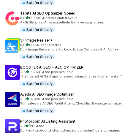
Built for Shopify
Tapita AI SEO Optimizer, Speed
5 yıldız üzerinden
5,0
(2.446)
•
Ücretsiz plan mevcut
toplam 2446 değerlendirme
Akıllı SEO, hız, AI ve görsellerle trafik ve satış artırın.
Built for Shopify
VF Image Resizer+
5 yıldız üzerinden
5,0
(425)
•
Free to install
toplam 425 değerlendirme
Bulk Image Resize for a Pro Look, Image Compress & AI Alt Text
Built for Shopify
BOOSTER AI SEO + AEO OPTIMIZER
5 yıldız üzerinden
4,8
(5.264)
•
Free plan available
toplam 5264 değerlendirme
The trusted AI SEO app for speed, sharp images, higher ranks ↑
Built for Shopify
Avada AI SEO Image Optimizer
5 yıldız üzerinden
4,9
(4.329)
•
Free plan available
toplam 4329 değerlendirme
Win sales via AI SEO Audit Agent, Checklist & onpage optimizer
Built for Shopify
Photoroom AI Listing Assistant
5 yıldız üzerinden
4,7
(26)
•
Free
toplam 26 değerlendirme
Bulk edit product photos: optimized, consistent catalog images