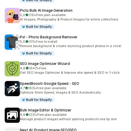
Built for Shopify
Pictu Bulk AI Image Generation
5 yıldız üzerinden
5,0
(13)
•
Free plan available
toplam 13 değerlendirme
AI Images, Photography & Product Images for entire collections
Built for Shopify
Pxl ‑ Photo Background Remover
5 yıldız üzerinden
5,0
(31)
•
Free to install
toplam 31 değerlendirme
Remove background & create stunning product photos in a click!
Built for Shopify
SEO Image Optimizer Wizard
5 yıldız üzerinden
4,8
(647)
•
Free
toplam 647 değerlendirme
Get SEO Image Optimizer & Improve site speed & SEO in 1-click.
SpeedBoostr:Google Speed ‑ SEO
5 yıldız üzerinden
4,7
(83)
•
Free plan available
toplam 83 değerlendirme
Optimize Store Speed, Images & SEO Automatically
Built for Shopify
Bulk Image Editor & Optimizer
5 yıldız üzerinden
4,8
(23)
•
Free plan available
toplam 23 değerlendirme
Manage product images without opening products one by one
Next AI: Product Image SEO/GEO