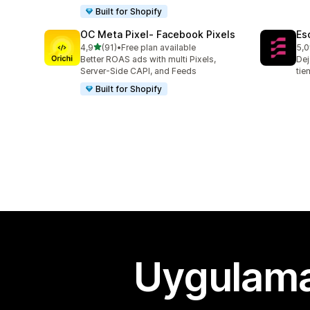
Built for Shopify
OC Meta Pixel‑ Facebook Pixels
Es
5 yıldız üzerinden
4,9
(91)
•
Free plan available
5,0
toplam 91 değerlendirme
top
Better ROAS ads with multi Pixels,
Dej
Server-Side CAPI, and Feeds
tie
Built for Shopify
Uygulama