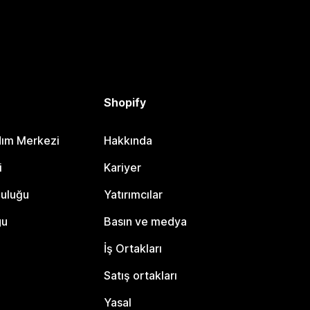
Shopify
dım Merkezi
Hakkında
i
Kariyer
luluğu
Yatırımcılar
gu
Basın ve medya
İş Ortakları
Satış ortakları
Yasal