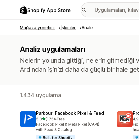
Shopify App Store
Mağaza yönetimi
İşlemler
Analiz
Analiz uygulamaları
Nelerin yolunda gittiği, nelerin gitmediği v
Ardından işinizi daha da güçlü bir hale ge
1.434 uygulama
Parkour: Facebook Pixel & Feed
Pr
5 yıldız üzerinden
5,0
(175)
•
Free
4,9
toplam 175 değerlendirme
top
Facebook Pixel & Meta Pixel (CAPI)
Fix
with Feed & Catalog
hea
Built for Shopify