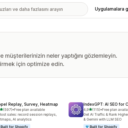
Uygulamalara g
e müşterilerinizin neler yaptığını gözlemleyin.
tirmek için optimize edin.
opel Replay, Survey, Heatmap
IndexGPT: AI SEO for
5 yıldız üzerinden
5 yıldız üzerinden
(597)
•
Free plan available
4,9
(115)
•
Free plan availa
lam 597 değerlendirme
toplam 115 değerlendirme
 lost sales: record session replays,
Get AI Traffic & Rank High
tmaps, AI analytics
& Gemini with LLM SEO
Built for Shopify
Built for Shopify