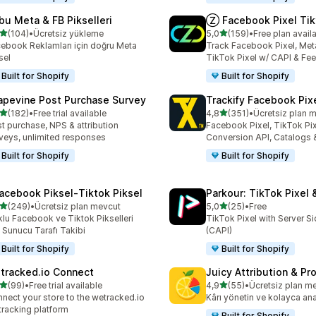
bu Meta & FB Pikselleri
Ⓩ Facebook Pixel Tik
5 yıldız üzerinden
5 yıldız üzerinden
(104)
•
Ücretsiz yükleme
5,0
(159)
•
Free plan avail
lam 104 değerlendirme
toplam 159 değerlendirme
ebook Reklamları için doğru Meta
Track Facebook Pixel, Meta
sel
TikTok Pixel w/ CAPI & Fe
Built for Shopify
Built for Shopify
apevine Post Purchase Survey
Trackify Facebook Pix
5 yıldız üzerinden
5 yıldız üzerinden
(182)
•
Free trial available
4,8
(351)
•
Ücretsiz plan 
lam 182 değerlendirme
toplam 351 değerlendirme
t purchase, NPS & attribution
Facebook Pixel, TikTok Pix
veys, unlimited responses
Conversion API, Catalogs
Built for Shopify
Built for Shopify
acebook Piksel‑Tiktok Piksel
Parkour: TikTok Pixel 
5 yıldız üzerinden
5 yıldız üzerinden
(249)
•
Ücretsiz plan mevcut
5,0
(25)
•
Free
lam 249 değerlendirme
toplam 25 değerlendirme
lu Facebook ve Tiktok Pikselleri
TikTok Pixel with Server S
n Sunucu Tarafı Takibi
(CAPI)
Built for Shopify
Built for Shopify
tracked.io Connect
Juicy Attribution & Pro
5 yıldız üzerinden
5 yıldız üzerinden
(99)
•
Free trial available
4,9
(55)
•
Ücretsiz plan m
lam 99 değerlendirme
toplam 55 değerlendirme
nect your store to the wetracked.io
Kârı yönetin ve kolayca ana
tracking platform
Built for Shopify