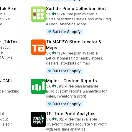
tok Pixel
Sort'd ‑ Prime Collection Sort
5 yıldız üzerinden
able
5,0
(132)
•
Free plan available
toplam 132 değerlendirme
 Pixel,
Sort Collections Like a Boss with Drag
ed
& Drop, Analytics, More
Built for Shopify
el,TikTok
TA MAPPY: Store Locator &
mevcut
Maps
el,
5 yıldız üzerinden
5,0
(412)
•
Free plan available
toplam 412 değerlendirme
 & UTMs
Let customers find nearby stores,
dealers, stockists on map
Built for Shopify
& CAPI
Mipler ‑ Custom Reports
5 yıldız üzerinden
5,0
(593)
•
Free plan available
toplam 593 değerlendirme
ide Tracking
Build custom reports & analytics for
sales, inventory & profit
Built for Shopify
fit
TP: True Profit Analytics
5 yıldız üzerinden
evcut
5,0
(802)
•
Free trial available
toplam 802 değerlendirme
liz edin
TrueProfit tracks accurate Net Profit
with real-time analytics