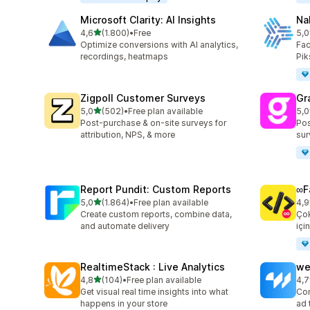
Microsoft Clarity: AI Insights
Na
5 yıldız üzerinden
4,6
(1.800)
•
Free
5,0
toplam 1800 değerlendirme
top
Optimize conversions with AI analytics,
Fac
recordings, heatmaps
Pik
Zigpoll Customer Surveys
Gr
5 yıldız üzerinden
5,0
(502)
•
Free plan available
5,0
toplam 502 değerlendirme
top
Post-purchase & on-site surveys for
Pos
attribution, NPS, & more
sur
Report Pundit: Custom Reports
∞F
5 yıldız üzerinden
5,0
(1.864)
•
Free plan available
4,9
toplam 1864 değerlendirme
top
Create custom reports, combine data,
Çok
and automate delivery
içi
RealtimeStack : Live Analytics
we
5 yıldız üzerinden
4,8
(104)
•
Free plan available
4,7
toplam 104 değerlendirme
top
Get visual real time insights into what
Con
happens in your store
ad 