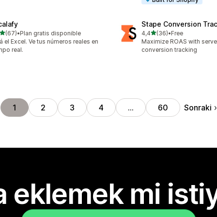
calafy
Stape Conversion Tra
5 yıldız üzerinden
5 yıldız üzerinden
(67)
•
Plan gratis disponible
4,4
(36)
•
Free
lam 67 değerlendirme
toplam 36 değerlendirme
á el Excel. Ve tus números reales en
Maximize ROAS with serv
mpo real.
conversion tracking
Sonraki
1
2
3
4
…
60
 eklemek mi isti