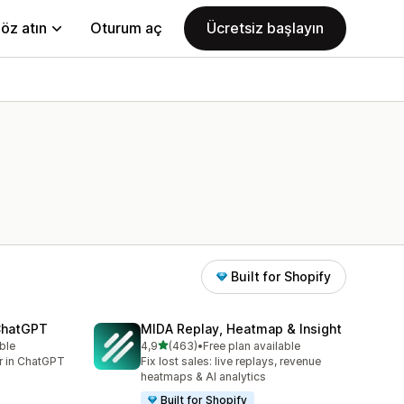
öz atın
Oturum aç
Ücretsiz başlayın
Built for Shopify
 ChatGPT
MIDA Replay, Heatmap & Insight
5 yıldız üzerinden
ble
4,9
(463)
•
Free plan available
toplam 463 değerlendirme
er in ChatGPT
Fix lost sales: live replays, revenue
heatmaps & AI analytics
Built for Shopify