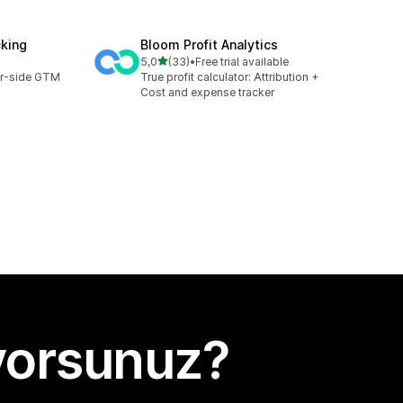
cking
Bloom Profit Analytics
5 yıldız üzerinden
5,0
(33)
•
Free trial available
toplam 33 değerlendirme
er-side GTM
True profit calculator: Attribution +
Cost and expense tracker
yorsunuz?