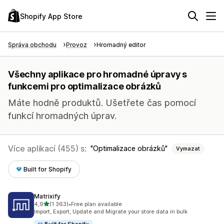
Shopify App Store
Správa obchodu
Provoz
Hromadný editor
Všechny aplikace pro hromadné úpravy s
funkcemi pro optimalizace obrázků
Máte hodně produktů. Ušetřete čas pomocí
funkcí hromadných úprav.
Více aplikací (455) s:
Optimalizace obrázků
Vymazat
Built for Shopify
Matrixify
z 5 hvězd
4,9
(1 363)
•
Free plan available
Celkový počet recenzí: 1363
Import, Export, Update and Migrate your store data in bulk