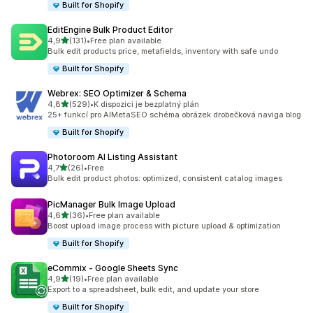
Built for Shopify
EditEngine Bulk Product Editor
z 5 hvězd
4,9
(131)
•
Free plan available
Celkový počet recenzí: 131
Bulk edit products price, metafields, inventory with safe undo
Built for Shopify
Webrex: SEO Optimizer & Schema
z 5 hvězd
4,8
(529)
•
K dispozici je bezplatný plán
Celkový počet recenzí: 529
25+ funkcí pro AIMetaSEO schéma obrázek drobečková naviga blog
Built for Shopify
Photoroom AI Listing Assistant
z 5 hvězd
4,7
(26)
•
Free
Celkový počet recenzí: 26
Bulk edit product photos: optimized, consistent catalog images
PicManager Bulk Image Upload
z 5 hvězd
4,6
(36)
•
Free plan available
Celkový počet recenzí: 36
Boost upload image process with picture upload & optimization
Built for Shopify
eCommix ‑ Google Sheets Sync
z 5 hvězd
4,9
(19)
•
Free plan available
Celkový počet recenzí: 19
Export to a spreadsheet, bulk edit, and update your store
Built for Shopify