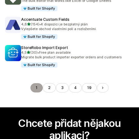
The bulk editor that works like Excel or Google Sheets
Built for Shopify
Accentuate Custom Fields
z 5 hvězd
4,8
(154)
•
K dispozici je bezplatný plán
Celkový počet recenzí: 154
Vylepšete obchod vlastními poli a rozloženími.
Built for Shopify
StoreRobo Import Export
z 5 hvězd
4,5
(30)
•
Free plan available
Celkový počet recenzí: 30
Migrate bulk product importer exporter orders and customers
Built for Shopify
1
2
3
4
19
Chcete přidat nějakou
aplikaci?