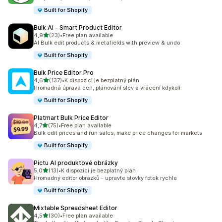
Built for Shopify
Bulk AI ‑ Smart Product Editor
z 5 hvězd
4,9
(23)
•
Free plan available
Celkový počet recenzí: 23
AI Bulk edit products & metafields with preview & undo
Built for Shopify
Bulk Price Editor Pro
z 5 hvězd
4,6
(137)
•
K dispozici je bezplatný plán
Celkový počet recenzí: 137
Hromadná úprava cen, plánování slev a vrácení kdykoli.
Built for Shopify
Platmart Bulk Price Editor
z 5 hvězd
4,7
(75)
•
Free plan available
Celkový počet recenzí: 75
Bulk edit prices and run sales, make price changes for markets
Built for Shopify
Pictu AI produktové obrázky
z 5 hvězd
5,0
(13)
•
K dispozici je bezplatný plán
Celkový počet recenzí: 13
Hromadný editor obrázků – upravte stovky fotek rychle
Built for Shopify
Mixtable Spreadsheet Editor
z 5 hvězd
4,5
(30)
•
Free plan available
Celkový počet recenzí: 30