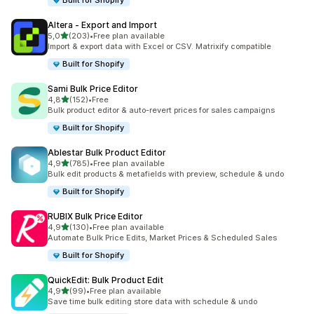
Built for Shopify
Altera ‑ Export and Import
z 5 hvězd
5,0
(203)
•
Free plan available
Celkový počet recenzí: 203
Import & export data with Excel or CSV. Matrixify compatible
Built for Shopify
Sami Bulk Price Editor
z 5 hvězd
4,8
(152)
•
Free
Celkový počet recenzí: 152
Bulk product editor & auto-revert prices for sales campaigns
Built for Shopify
Ablestar Bulk Product Editor
z 5 hvězd
4,9
(785)
•
Free plan available
Celkový počet recenzí: 785
Bulk edit products & metafields with preview, schedule & undo
Built for Shopify
RUBIX Bulk Price Editor
z 5 hvězd
4,9
(130)
•
Free plan available
Celkový počet recenzí: 130
Automate Bulk Price Edits, Market Prices & Scheduled Sales
Built for Shopify
QuickEdit: Bulk Product Edit
z 5 hvězd
4,9
(99)
•
Free plan available
Celkový počet recenzí: 99
Save time bulk editing store data with schedule & undo