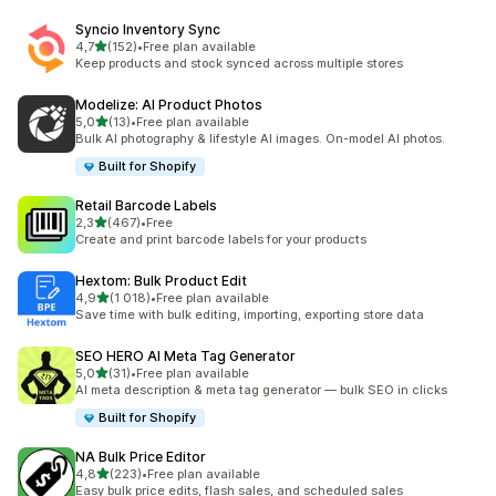
Syncio Inventory Sync
z 5 hvězd
4,7
(152)
•
Free plan available
Celkový počet recenzí: 152
Keep products and stock synced across multiple stores
Modelize: AI Product Photos
z 5 hvězd
5,0
(13)
•
Free plan available
Celkový počet recenzí: 13
Bulk AI photography & lifestyle AI images. On-model AI photos.
Built for Shopify
Retail Barcode Labels
z 5 hvězd
2,3
(467)
•
Free
Celkový počet recenzí: 467
Create and print barcode labels for your products
Hextom: Bulk Product Edit
z 5 hvězd
4,9
(1 018)
•
Free plan available
Celkový počet recenzí: 1018
Save time with bulk editing, importing, exporting store data
SEO HERO AI Meta Tag Generator
z 5 hvězd
5,0
(31)
•
Free plan available
Celkový počet recenzí: 31
AI meta description & meta tag generator — bulk SEO in clicks
Built for Shopify
NA Bulk Price Editor
z 5 hvězd
4,8
(223)
•
Free plan available
Celkový počet recenzí: 223
Easy bulk price edits, flash sales, and scheduled sales