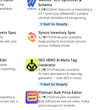
ble
Schema
etafields,
z 5 hvězd
4,8
(529)
•
K dispozici je bezplatný plán
Celkový počet recenzí: 529
25+ funkcí pro AIMetaSEO schéma
obrázek drobečková naviga blog
Built for Shopify
eets Sync
Syncio Inventory Sync
z 5 hvězd
le
4,7
(152)
•
Free plan available
Celkový počet recenzí: 152
lk edit, and
Keep products and stock synced
across multiple stores
Edit
SEO HERO AI Meta Tag
lable
Generator
18
, importing,
z 5 hvězd
5,0
(31)
•
Free plan available
Celkový počet recenzí: 31
AI meta description & meta tag
generator — bulk SEO in clicks
Built for Shopify
Platmart Bulk Price Editor
z 5 hvězd
K dispozici je bezplatný plán
4,7
(75)
•
Free plan available
7
Celkový počet recenzí: 75
ování slev a
Bulk edit prices and run sales, make
price changes for markets