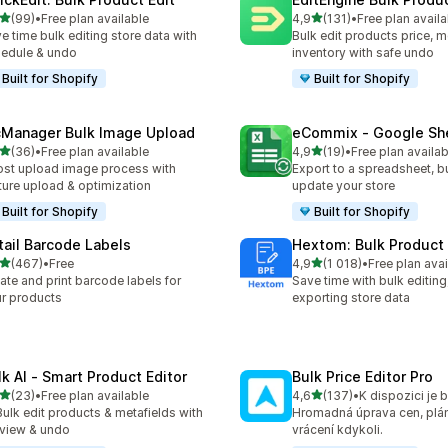
z 5 hvězd
z 5 hvězd
(99)
•
Free plan available
4,9
(131)
•
Free plan availa
kový počet recenzí: 99
Celkový počet recenzí: 131
e time bulk editing store data with
Bulk edit products price, m
edule & undo
inventory with safe undo
Built for Shopify
Built for Shopify
cManager Bulk Image Upload
eCommix ‑ Google Sh
z 5 hvězd
z 5 hvězd
(36)
•
Free plan available
4,9
(19)
•
Free plan availab
kový počet recenzí: 36
Celkový počet recenzí: 19
st upload image process with
Export to a spreadsheet, bu
ture upload & optimization
update your store
Built for Shopify
Built for Shopify
tail Barcode Labels
Hextom: Bulk Product 
z 5 hvězd
z 5 hvězd
(467)
•
Free
4,9
(1 018)
•
Free plan avai
kový počet recenzí: 467
Celkový počet recenzí: 10
ate and print barcode labels for
Save time with bulk editing
r products
exporting store data
lk AI ‑ Smart Product Editor
Bulk Price Editor Pro
z 5 hvězd
z 5 hvězd
(23)
•
Free plan available
4,6
(137)
•
kový počet recenzí: 23
Celkový počet recenzí: 13
Bulk edit products & metafields with
Hromadná úprava cen, plán
view & undo
vrácení kdykoli.