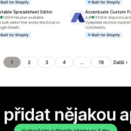
Built for Shopify
Built for Shopify
xtable Spreadsheet Editor
Accentuate Custom Fi
z 5 hvězd
z 5 hvězd
(30)
•
Free plan available
4,8
(154)
•
kový počet recenzí: 30
Celkový počet recenzí: 15
 bulk editor that works like Excel or
Vylepšete obchod vlastními
gle Sheets
rozloženími.
Built for Shopify
Built for Shopify
Další
1
2
3
4
…
19
přidat nějakou a
Vyzkoušejte si Shopify zdarma na 3 dny