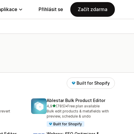
aplikace
Přihlásit se
Začít zdarma
Built for Shopify
Ablestar Bulk Product Editor
z 5 hvězd
4,9
(785)
•
Free plan available
2
Celkový počet recenzí: 785
revert
Bulk edit products & metafields with
s
preview, schedule & undo
Built for Shopify
t Editor
Webrex: SEO Optimizer &