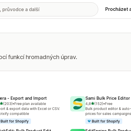
Procházet 
cí funkcí hromadných úprav.
tera ‑ Export and Import
Sami Bulk Price Editor
z 5 hvězd
z 5 hvězd
(203)
•
Free plan available
4,8
(152)
•
Free
kový počet recenzí: 203
Celkový počet recenzí: 15
ort & export data with Excel or CSV.
Bulk product editor & auto-
rixify compatible
prices for sales campaign
Built for Shopify
Built for Shopify
ickEdit: Bulk Product Edit
EditEngine Bulk Produc