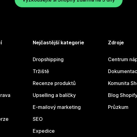
í
Nejčastější kategorie
Zdroje
Dropshipping
Centrum náp
Tržiště
Dokumentace
Recenze produktů
Komunita Sh
rava
Upselling a balíčky
Blog Shopif
E-mailový marketing
Průzkum
erze
SEO
Expedice