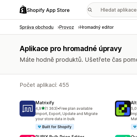
Shopify App Store
Správa obchodu
Provoz
Hromadný editor
Aplikace pro hromadné úpravy
Máte hodně produktů. Ušetřete čas pomo
Počet aplikací: 455
Matrixify
Al
z 5 hvězd
4,9
(1 363)
•
Free plan available
5,0
Celkový počet recenzí: 1363
Cel
Import, Export, Update and Migrate
Imp
your store data in bulk
Mat
Built for Shopify
RUBIX Bulk Price Editor
Qu