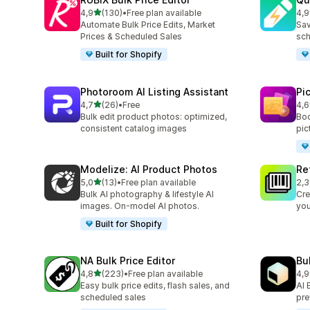
z 5 hvězd
4,9
(130)
•
Free plan available
4,9
Celkový počet recenzí: 130
Cel
Automate Bulk Price Edits, Market
Sav
Prices & Scheduled Sales
sch
Built for Shopify
Photoroom AI Listing Assistant
Pi
z 5 hvězd
4,7
(26)
•
Free
4,6
Celkový počet recenzí: 26
Cel
Bulk edit product photos: optimized,
Boo
consistent catalog images
pic
Modelize: AI Product Photos
Re
z 5 hvězd
5,0
(13)
•
Free plan available
2,3
Celkový počet recenzí: 13
Cel
Bulk AI photography & lifestyle AI
Cre
images. On-model AI photos.
you
Built for Shopify
NA Bulk Price Editor
Bu
z 5 hvězd
4,8
(223)
•
Free plan available
4,9
Celkový počet recenzí: 223
Cel
Easy bulk price edits, flash sales, and
AI 
scheduled sales
pre