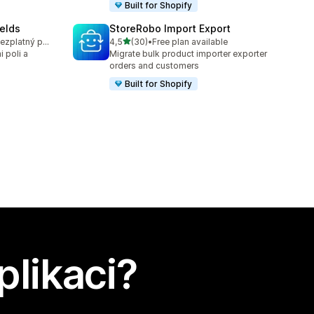
Built for Shopify
elds
StoreRobo Import Export
z 5 hvězd
K dispozici je bezplatný plán
4,5
(30)
•
Free plan available
4
Celkový počet recenzí: 30
 poli a
Migrate bulk product importer exporter
orders and customers
Built for Shopify
plikaci?