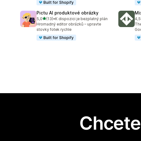
Built for Shopify
Pictu AI produktové obrázky
Mi
z 5 hvězd
5,0
(13)
•
K dispozici je bezplatný plán
4,5
Celkový počet recenzí: 13
Cel
Hromadný editor obrázků – upravte
The
stovky fotek rychle
Goo
Built for Shopify
Chcete 