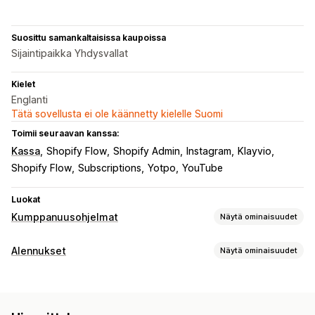
Suosittu samankaltaisissa kaupoissa
Sijaintipaikka Yhdysvallat
Kielet
Englanti
Tätä sovellusta ei ole käännetty kielelle Suomi
Toimii seuraavan kanssa:
Kassa
Shopify Flow
Shopify Admin
Instagram
Klayvio
Shopify Flow
Subscriptions
Yotpo
YouTube
Luokat
Kumppanuusohjelmat
Näytä ominaisuudet
Provisiovaihtoehdot
Alennukset
Näytä ominaisuudet
Automaattiset säännöt
Seuranta
Mukautettu provisio
Alennustyypit
Tuoteprovisio
Porrastetut edut
Alennuskoodit
Prosenttialennukset
Ilmainen toimitus
Suositusten hallinnointi