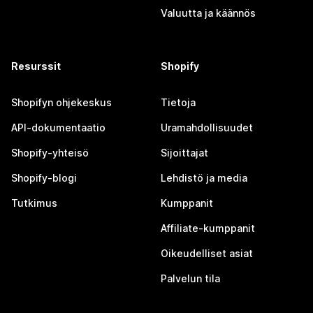
Valuutta ja käännös
Resurssit
Shopify
Shopifyn ohjekeskus
Tietoja
API-dokumentaatio
Uramahdollisuudet
Shopify-yhteisö
Sijoittajat
Shopify-blogi
Lehdistö ja media
Tutkimus
Kumppanit
Affiliate-kumppanit
Oikeudelliset asiat
Palvelun tila