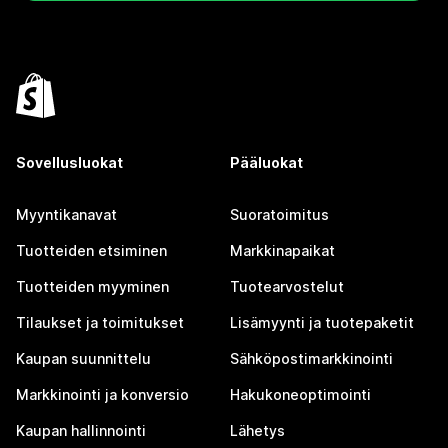
Sovellusluokat
Pääluokat
Myyntikanavat
Suoratoimitus
Tuotteiden etsiminen
Markkinapaikat
Tuotteiden myyminen
Tuotearvostelut
Tilaukset ja toimitukset
Lisämyynti ja tuotepaketit
Kaupan suunnittelu
Sähköpostimarkkinointi
Markkinointi ja konversio
Hakukoneoptimointi
Kaupan hallinnointi
Lähetys