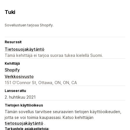
Tuki
Sovellustuen tarjoaa Shopify.
Resurssit
Tietosuojakäytäntö
Tämä kehittäjä ei tarjoa suoraa tukea kielellä Suomi.
Kehittäjä
Shopify
Verkkosivusto
151 O’Connor St, Ottawa, ON, ON, CA
Lanseerattu
2. huhtikuu 2021
Tietojen käyttöoikeus
Tämän sovellus tarvitsee seuraavien tietojen käyttöoikeuden,
jotta se voi toimia kaupassasi. Katso kehittäjän
tietosuojakäytäntö
.
Tarkastele asiakastietoja: