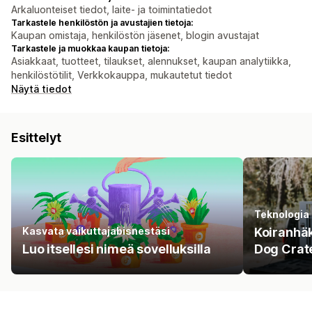
Arkaluonteiset tiedot, laite- ja toimintatiedot
Tarkastele henkilöstön ja avustajien tietoja:
Kaupan omistaja, henkilöstön jäsenet, blogin avustajat
Tarkastele ja muokkaa kaupan tietoja:
Asiakkaat, tuotteet, tilaukset, alennukset, kaupan analytiikka,
henkilöstötilit, Verkkokauppa, mukautetut tiedot
Näytä tiedot
Esittelyt
Teknologia
Kasvata vaikuttajabisnestäsi
Koiranhäk
Luo itsellesi nimeä sovelluksilla
Dog Crat