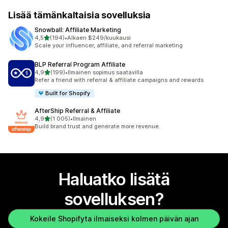
Lisää tämänkaltaisia sovelluksia
Snowball: Affiliate Marketing
/ 5 tähteä
4,5
(194)
•
Alkaen $249/kuukausi
194 arvostelua yhteensä
Scale your influencer, affiliate, and referral marketing
BLP Referral Program Affiliate
/ 5 tähteä
4,9
(199)
•
Ilmainen sopimus saatavilla
199 arvostelua yhteensä
Refer a friend with referral & affiliate campaigns and rewards
Built for Shopify
AfterShip Referral & Affiliate
/ 5 tähteä
4,9
(1 005)
•
Ilmainen
1005 arvostelua yhteensä
Build brand trust and generate more revenue.
Haluatko lisätä
sovelluksen?
Kokeile Shopifyta ilmaiseksi kolmen päivän ajan