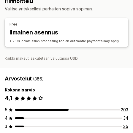
Hinnoittelu
Toimitushinnat
Lahjat
Mukautetut alennukset
Kumppanilinkit
Analytiikka
Automaattinen seuranta
Valitse yrityksellesi parhaiten sopiva sopimus.
Alennusten hallinnointi
Alennukset
Automaatiot
Analytiikka
Free
Kumppanikokemus
Ilmainen asennus
Sivun luominen
Mukautettu rekisteröinti
Mukautetut linkit ja alennukset
+ 2.9% commission processing fee on automatic payments may apply
Maksut
Kaikki maksut laskutetaan valuutassa USD.
Automaattiset maksut
Ajastetut maksut
Arvostelut
(386)
Kokonaisarvio
4,1
5
203
4
34
3
35