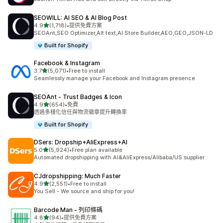
SEOWILL: AI SEO & AI Blog Post
滿分 5 顆星
4.9
(1,718)
•
提供免費方案
共有 1718 則評價
SEOAnt,SEO Optimizer,Alt text,AI Store Builder,AEO,GEO,JSON-LD
Built for Shopify
Facebook & Instagram
滿分 5 顆星
3.7
(5,071)
•
Free to install
共有 5071 則評價
Seamlessly manage your Facebook and Instagram presence
SEOAnt ‑ Trust Badges & Icon
滿分 5 顆星
4.9
(654)
•
免費
共有 654 則評價
透過多樣化信任與物流徽章提升轉換率
Built for Shopify
DSers: Dropship+AliExpress+AI
滿分 5 顆星
5.0
(5,924)
•
Free plan available
共有 5924 則評價
Automated dropshipping with AI&AliExpress/Alibaba/US supplier
CJdropshipping: Much Faster
滿分 5 顆星
4.9
(2,551)
•
Free to install
共有 2551 則評價
You Sell - We source and ship for you!
Barcode Man ‑ 列印條碼
滿分 5 顆星
4.8
(94)
•
提供免費方案
共有 94 則評價