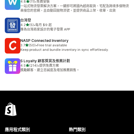
滿分 5 顆星
4.8
(11)
•
免費安裝
共有 11 則評價
一站式物流發票解決方案，一鍵即可將國內超商取貨、宅配及跨境多個物流
串接您的官網，且自動回拋物流號，並提供商品上架、收單、出貨
台灣發
滿分 5 顆星
4.2
(5)
•
每月 $9 起
共有 5 則評價
專為台灣商家設計的電子發票 APP
NASP Connected Inventory
滿分 5 顆星
3.7
(50)
•
Free trial available
共有 50 則評價
Keep product and bundle inventory in sync effortlessly.
S Loyalty 顧客獎賞及推薦計劃
滿分 5 顆星
4.5
(214)
•
提供免費方案
共有 214 則評價
獎勵顧客、建立忠誠度及增加推薦銷售。
應用程式類別
熱門類別