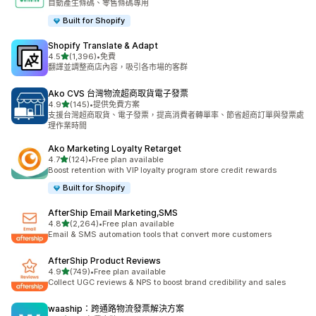
自動產生條碼、零售條碼專用
Built for Shopify
Shopify Translate & Adapt
滿分 5 顆星
4.5
(1,396)
•
免費
共有 1396 則評價
翻譯並調整商店內容，吸引各市場的客群
Ako CVS 台灣物流超商取貨電子發票
滿分 5 顆星
4.9
(145)
•
提供免費方案
共有 145 則評價
支援台灣超商取貨、電子發票，提高消費者轉單率、節省超商訂單與發票處
理作業時間
Ako Marketing Loyalty Retarget
滿分 5 顆星
4.7
(124)
•
Free plan available
共有 124 則評價
Boost retention with VIP loyalty program store credit rewards
Built for Shopify
AfterShip Email Marketing,SMS
滿分 5 顆星
4.8
(2,264)
•
Free plan available
共有 2264 則評價
Email & SMS automation tools that convert more customers
AfterShip Product Reviews
滿分 5 顆星
4.9
(749)
•
Free plan available
共有 749 則評價
Collect UGC reviews & NPS to boost brand credibility and sales
waaship：跨通路物流發票解決方案