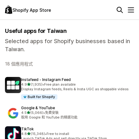
Shopify App Store
Useful apps for Taiwan
Selected apps for Shopify businesses based in
Taiwan.
18 個應用程式
Instafeed ‑ Instagram Feed
滿分 5 顆星
4.9
(1,935)
•
Free plan available
共有 1935 則評價
Display Instagram feeds, Reels & Insta UGC as shoppable videos
Built for Shopify
Google & YouTube
滿分 5 顆星
4.5
(5,066)
•
免費安裝
共有 5066 則評價
取用 Google 和 YouTube 的精選功能
TikTok
滿分 5 顆星
4.8
(15,348)
•
Free to install
共有 15348 則評價
Launch TikTok Ads and sell directly via TikTok Shop