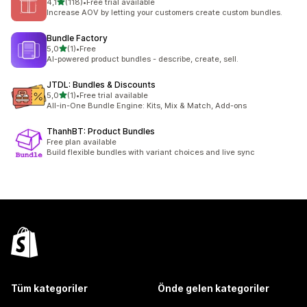
5 yıldız üzerinden
4,1
(118)
•
Free trial available
toplam 118 değerlendirme
Increase AOV by letting your customers create custom bundles.
Bundle Factory
5 yıldız üzerinden
5,0
(1)
•
Free
toplam 1 değerlendirme
AI-powered product bundles - describe, create, sell.
JTDL: Bundles & Discounts
5 yıldız üzerinden
5,0
(1)
•
Free trial available
toplam 1 değerlendirme
All-in-One Bundle Engine: Kits, Mix & Match, Add-ons
ThanhBT: Product Bundles
Free plan available
Build flexible bundles with variant choices and live sync
Tüm kategoriler
Önde gelen kategoriler