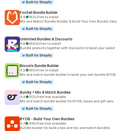
Built for Shopify
FoxSell Bundle Builder
5 yıldız üzerinden
4,9
(83)
•
Free to install
toplam 83 değerlendirme
Mix and Match Bundle Builder & Build Your Own Bundle Sets
Built for Shopify
Unlimited Bundles & Discounts
5 yıldız üzerinden
4,8
(692)
•
Free to install
toplam 692 değerlendirme
Bundle products together with discounts to boost your sales!
Built for Shopify
Biscuits Bundle Builder
5 yıldız üzerinden
4,9
(85)
•
Free to install
toplam 85 değerlendirme
Mix and match bundle builder to build your own bundle BYOB
Built for Shopify
Bundly • Mix & Match Bundles
5 yıldız üzerinden
4,9
(52)
•
Free trial available
toplam 52 değerlendirme
Mix and match bundle builder for BYOB, boxes and gift sets
Built for Shopify
BYOB ‑ Build Your Own Bundles
5 yıldız üzerinden
4,7
(69)
•
Free trial available
toplam 69 değerlendirme
Bundle builder for build a box and mix and match bundles