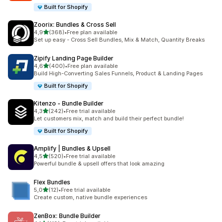
Built for Shopify
Zoorix: Bundles & Cross Sell
5 yıldız üzerinden
4,9
(368)
•
Free plan available
toplam 368 değerlendirme
Set up easy - Cross Sell Bundles, Mix & Match, Quantity Breaks
Zipify Landing Page Builder
5 yıldız üzerinden
4,6
(400)
•
Free plan available
toplam 400 değerlendirme
Build High-Converting Sales Funnels, Product & Landing Pages
Built for Shopify
Kitenzo ‑ Bundle Builder
5 yıldız üzerinden
4,3
(242)
•
Free trial available
toplam 242 değerlendirme
Let customers mix, match and build their perfect bundle!
Built for Shopify
Amplify | Bundles & Upsell
5 yıldız üzerinden
4,5
(520)
•
Free trial available
toplam 520 değerlendirme
Powerful bundle & upsell offers that look amazing
Flex Bundles
5 yıldız üzerinden
5,0
(12)
•
Free trial available
toplam 12 değerlendirme
Create custom, native bundle experiences
ZenBox: Bundle Builder