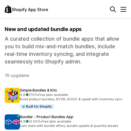
Shopify App Store
New and updated bundle apps
A curated collection of bundle apps that allow
you to build mix-and-match bundles, include
real-time inventory syncing, and integrate
seamlessly into Shopify admin.
16 uygulama
Simple Bundles & Kits
5 yıldız üzerinden
4,8
(737)
•
Free plan available
toplam 737 değerlendirme
Build product bundles, BYOB, BOGO & upsell with inventory sync
Built for Shopify
Bundler ‑ Product Bundles App
5 yıldız üzerinden
4,9
(2.501)
•
Free plan available
toplam 2501 değerlendirme
Earn more with bundle offers, bundle upsells & quantity breaks