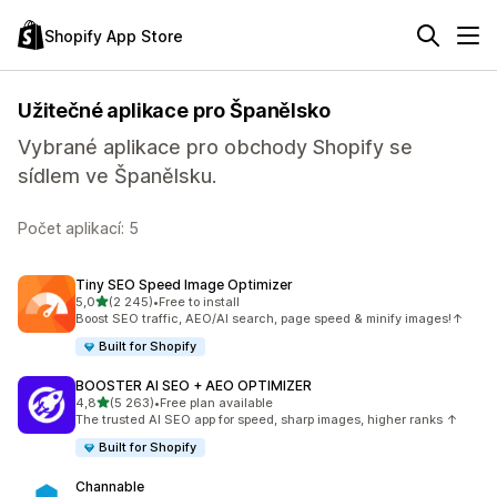
Shopify App Store
Užitečné aplikace pro Španělsko
Vybrané aplikace pro obchody Shopify se
sídlem ve Španělsku.
Počet aplikací: 5
Tiny SEO Speed Image Optimizer
z 5 hvězd
5,0
(2 245)
•
Free to install
Celkový počet recenzí: 2245
Boost SEO traffic, AEO/AI search, page speed & minify images!↑
Built for Shopify
BOOSTER AI SEO + AEO OPTIMIZER
z 5 hvězd
4,8
(5 263)
•
Free plan available
Celkový počet recenzí: 5263
The trusted AI SEO app for speed, sharp images, higher ranks ↑
Built for Shopify
Channable