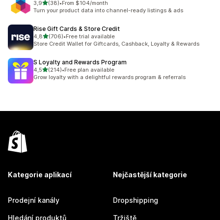
z 5 hvězd
3,9
(38)
•
From $104/month
Celkový počet recenzí: 38
Turn your product data into channel-ready listings & ads
Rise Gift Cards & Store Credit
z 5 hvězd
4,8
(706)
•
Free trial available
Celkový počet recenzí: 706
Store Credit Wallet for Giftcards, Cashback, Loyalty & Rewards
S Loyalty and Rewards Program
z 5 hvězd
4,5
(214)
•
Free plan available
Celkový počet recenzí: 214
Grow loyalty with a delightful rewards program & referrals
Kategorie aplikací
Nejčastější kategorie
Prodejní kanály
Dropshipping
Hledání produktů
Tržiště