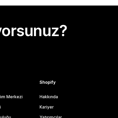
yorsunuz?
Shopify
dım Merkezi
Hakkında
i
Kariyer
luluğu
Yatırımcılar