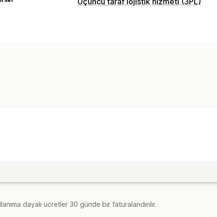
Üçüncü taraf lojistik hizmeti (3PL)
Sipariş yönetimi
Sipariş gönderimi
Takip bağlantıları
Envanter yönetimi
Otomatik senkronizasyon
Stok uyarıl
lanıma dayalı ücretler 30 günde bir faturalandırılır.