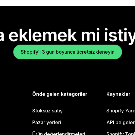
 eklemek mi isti
Shopify'ı 3 gün boyunca ücretsiz deneyin
Önde gelen kategoriler
Kaynaklar
Stoksuz satış
Shopify Yar
Pazar yerleri
API belgeler
Ürün değerlendirmeleri
Shopify Top