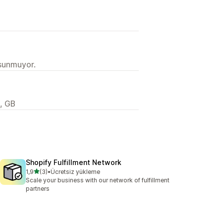
 sunmuyor.
, GB
Shopify Fulfillment Network
5 yıldız üzerinden
1,9
(3)
•
Ücretsiz yükleme
toplam 3 değerlendirme
Scale your business with our network of fulfillment
partners