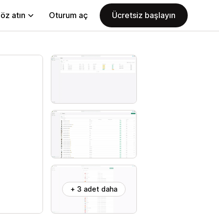
öz atın
Oturum aç
Ücretsiz başlayın
+ 3 adet daha