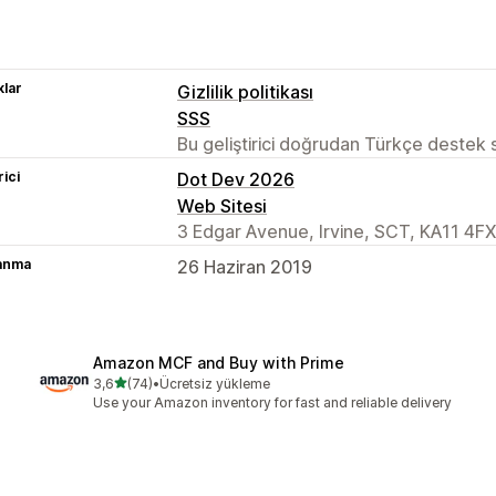
lar
Gizlilik politikası
SSS
Bu geliştirici doğrudan Türkçe destek
rici
Dot Dev 2026
Web Sitesi
3 Edgar Avenue, Irvine, SCT, KA11 4FX
lanma
26 Haziran 2019
Amazon MCF and Buy with Prime
5 yıldız üzerinden
3,6
(74)
•
Ücretsiz yükleme
toplam 74 değerlendirme
Use your Amazon inventory for fast and reliable delivery