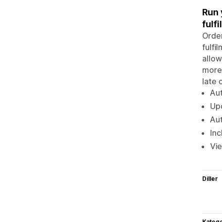
Run 
fulf
Order
fulfi
allow
more 
late 
Aut
Upd
Aut
Inc
Vie
Diller
Katego