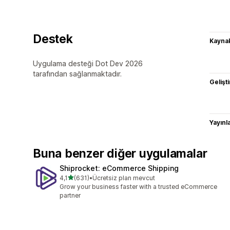
Destek
Kaynak
Uygulama desteği Dot Dev 2026
tarafından sağlanmaktadır.
Gelişti
Yayın
Buna benzer diğer uygulamalar
Shiprocket: eCommerce Shipping
5 yıldız üzerinden
4,1
(631)
•
Ücretsiz plan mevcut
toplam 631 değerlendirme
Grow your business faster with a trusted eCommerce
partner