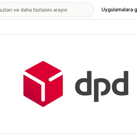
Uygulamalara g
ıkan görsel galerisi