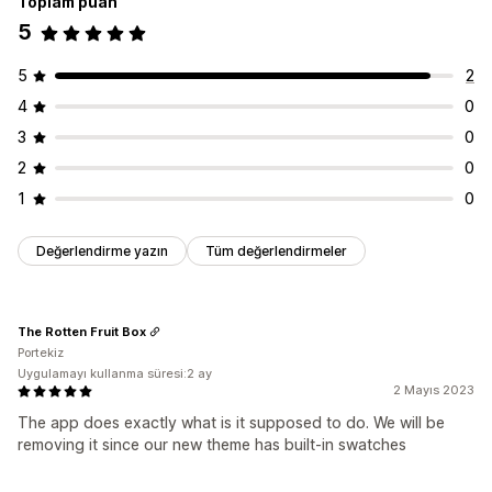
Toplam puan
5
5
2
4
0
3
0
2
0
1
0
Değerlendirme yazın
Tüm değerlendirmeler
The Rotten Fruit Box
Portekiz
Uygulamayı kullanma süresi:2 ay
2 Mayıs 2023
The app does exactly what is it supposed to do. We will be
removing it since our new theme has built-in swatches