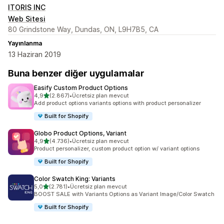
ITORIS INC
Web Sitesi
80 Grindstone Way, Dundas, ON, L9H7B5, CA
Yayınlanma
13 Haziran 2019
Buna benzer diğer uygulamalar
Easify Custom Product Options
5 yıldız üzerinden
4,9
(2.867)
•
Ücretsiz plan mevcut
toplam 2867 değerlendirme
Add product options variants options with product personalizer
Built for Shopify
Globo Product Options, Variant
5 yıldız üzerinden
4,9
(4.736)
•
Ücretsiz plan mevcut
toplam 4736 değerlendirme
Product personalizer, custom product option w/ variant options
Built for Shopify
Color Swatch King: Variants
5 yıldız üzerinden
5,0
(2.781)
•
Ücretsiz plan mevcut
toplam 2781 değerlendirme
BOOST SALE with Variants Options as Variant Image/Color Swatch
Built for Shopify