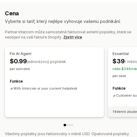
E-mail
SMS
Živý chat
Chatovací bot
Telefon
Více jazyků
Překlad v reálném čase
Push notifikace
Cena
Sociální sítě
Centrum nápovědy
Zpětné volání
Analytika agentů
Vyberte si tarif, který nejlépe vyhovuje vašemu podnikání.
Automatizace pracovního postupu
Automatizované odpovědi
Partner Intercom může samostatně fakturovat externí poplatky, které se
Prodej vstupenek
Sjednocená schránka
Obnovení košíku
Slevy
Nejčastější dotazy
Pozdravy
neobjeví na vaší faktuře Shopify.
Zjistit více
Automatické přiřazení
Spouštěče založené na pravidlech
Doporučené produkty
Rychlé odpovědi
Eskalace
Sledování objednávek
Více jazyků
Aktualizace objednávek
Cross-selling
Průzkumy
Fin AI Agent
Essential
Více obchodů
Analytika
Výkazy
$0.99
$39
jednorázový poplatek
/ měsí
Přizpůsobení
per outcome
nebo $348/rok
Barva a písmo
Emoji a nálepky
Okno chatu
per seat
Otevírací doba
Uvítací zprávy
Tlačítka chatu
Funkce
Označování štítky
Přiřazení chatu
Toky chatu
Funkce
With Intercom or your current helpdesk
Customer sup
14denní zkuše
Všechny poplatky jsou fakturovány v měně USD. Opakované poplatky