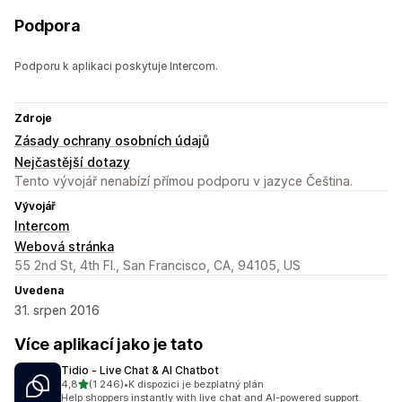
Podpora
Podporu k aplikaci poskytuje Intercom.
Zdroje
Zásady ochrany osobních údajů
Nejčastější dotazy
Tento vývojář nenabízí přímou podporu v jazyce Čeština.
Vývojář
Intercom
Webová stránka
55 2nd St, 4th Fl., San Francisco, CA, 94105, US
Uvedena
31. srpen 2016
Více aplikací jako je tato
Tidio ‑ Live Chat & AI Chatbot
z 5 hvězd
4,8
(1 246)
•
K dispozici je bezplatný plán
Celkový počet recenzí: 1246
Help shoppers instantly with live chat and AI-powered support.