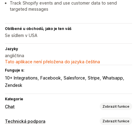
Track Shopify events and use customer data to send
targeted messages
Oblíbené u obchodů, jako je ten váš
Se sídlem v USA
Jazyky
angličtina
Tato aplikace není přeložena do jazyka čeština
Funguje s:
10+ Integrations
Facebook
Salesforce
Stripe
Whatsapp
Zendesk
Kategorie
Chat
Zobrazit funkce
Posílání zpráv v reálném čase
Technická podpora
Zobrazit funkce
AI chatovací boty
Živý chat
SMS
E-mailový chat
Kanály
Podpora hlasu
Videohovory
Sociální sítě
Nahrání souboru