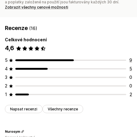
a poplatky založené na použití jsou fakturovány každých 30 dní.
Zobrazit všechny cenové možnosti
Recenze
(16)
Celkové hodnocení
4,6
5
9
4
5
3
0
2
0
1
2
Napsat recenzi
Všechny recenze
Nurosym