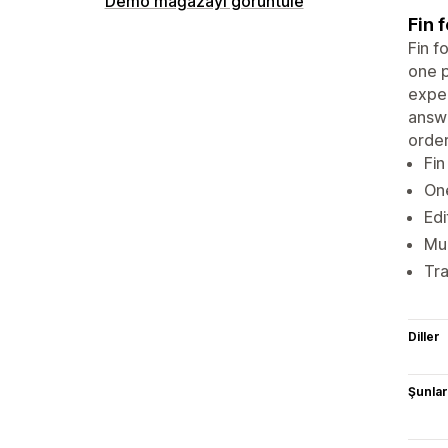
Demo mağazayı görüntüle
Fin 
Fin f
one p
exper
answe
order
Fin
One
Edi
Mul
Tr
Diller
Şunlarl