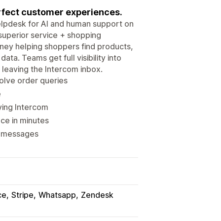
erfect customer experiences.
elpdesk for AI and human support on
superior service + shopping
urney helping shoppers find products,
ta. Teams get full visibility into
 leaving the Intercom inbox.
olve order queries
e
aving Intercom
ace in minutes
d messages
ce
Stripe
Whatsapp
Zendesk