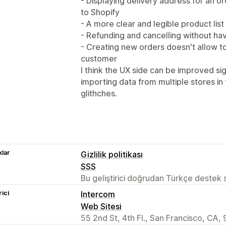
- Displaying delivery address for an o
to Shopify
- A more clear and legible product list
- Refunding and cancelling without ha
- Creating new orders doesn't allow to
customer
I think the UX side can be improved sign
importing data from multiple stores i
glithches.
lar
Gizlilik politikası
SSS
Bu geliştirici doğrudan Türkçe destek
rici
Intercom
Web Sitesi
55 2nd St, 4th Fl., San Francisco, CA,