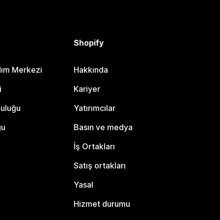
Shopify
dım Merkezi
Hakkında
i
Kariyer
luluğu
Yatırımcılar
gu
Basın ve medya
İş Ortakları
Satış ortakları
Yasal
Hizmet durumu