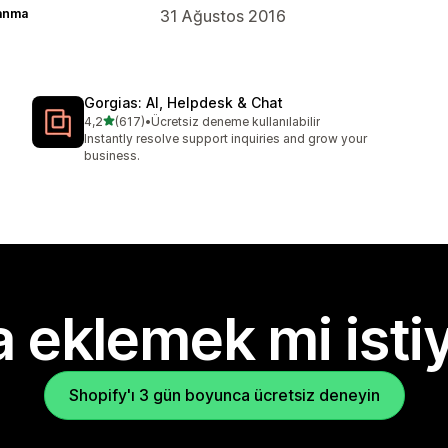
lanma
31 Ağustos 2016
Gorgias: AI, Helpdesk & Chat
5 yıldız üzerinden
4,2
(617)
•
Ücretsiz deneme kullanılabilir
toplam 617 değerlendirme
Instantly resolve support inquiries and grow your
business.
 eklemek mi isti
Shopify'ı 3 gün boyunca ücretsiz deneyin