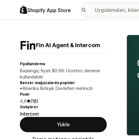
Shopify App Store
Öne ç
Fin AI Agent & Intercom
Fiyatlandırma
Başlangıç fiyatı $0.99. Ücretsiz deneme
kullanılabilir.
Benzer mağazalarda popüler
Amerika Birleşik Devletleri merkezli
Puan
4,6
(16)
Geliştirici
Intercom
Yükle