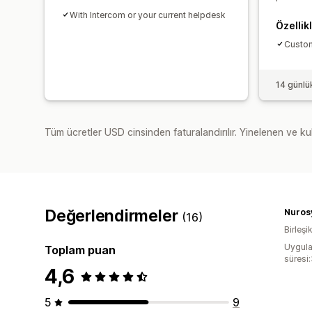
With Intercom or your current helpdesk
Özellik
Custom
14 günlü
Tüm ücretler USD cinsinden faturalandırılır. Yinelenen ve kul
Değerlendirmeler
Nuros
(16)
Birleşik
Uygula
Toplam puan
süresi
4,6
5
9