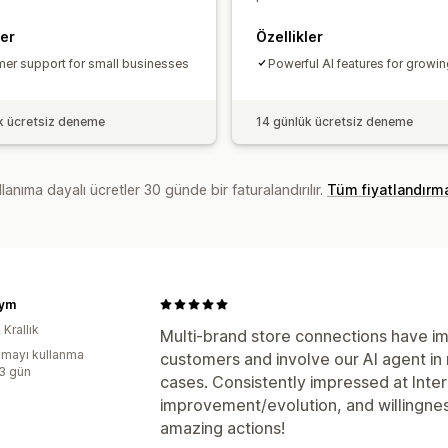
ler
Özellikler
er support for small businesses
Powerful AI features for growi
k ücretsiz deneme
14 günlük ücretsiz deneme
lanıma dayalı ücretler 30 günde bir faturalandırılır.
Tüm fiyatlandırm
ym
 Krallık
Multi-brand store connections have im
mayı kullanma
customers and involve our AI agent in
:3 gün
cases. Consistently impressed at Int
improvement/evolution, and willingnes
amazing actions!