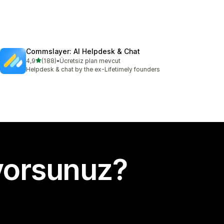
Commslayer: AI Helpdesk & Chat
5 yıldız üzerinden
4,9
(188)
•
Ücretsiz plan mevcut
toplam 188 değerlendirme
Helpdesk & chat by the ex-Lifetimely founders
yorsunuz?