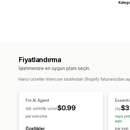
Katego
Fiyatlandırma
İşletmenize en uygun planı seçin.
Harici ücretler Intercom tarafından Shopify faturanızdan ayrı
Fin AI Agent
Essenti
$0.99
$3
tek seferlik ücret
/ay
per outcome
veya yıl
edin
Özellikler
per seat