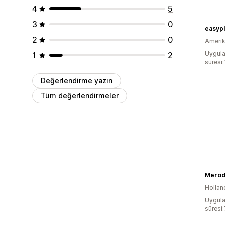
4
5
3
0
easypl
2
0
Amerika
Uygula
1
2
süresi:
Değerlendirme yazın
Tüm değerlendirmeler
Merod
Hollan
Uygula
süresi