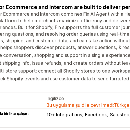
for Ecommerce and Intercom are built to deliver p
or Ecommerce and Intercom combines Fin AI Agent with a H
latform to help merchants maximize efficiency and deliver 
iences. Built for Shopify, Fin supports the full customer jo
ring questions, and resolving order queries using real-time da
s, shipping, and customer data, and can take action without
 helps shoppers discover products, answer questions, & res
 conversation, shopping and support in a single experienc
t shipping info, issue refunds, and create orders without le
ti-store support: connect all Shopify stores to one worksp
ack Shopify events and use customer data to send targete
İngilizce
Bu uygulama şu dile çevrilmedi:Türkçe
a birlikte çalışır:
10+ Integrations
Facebook
Salesfor