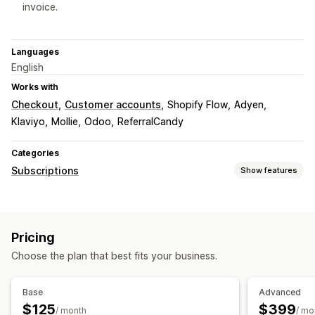
invoice.
Languages
English
Works with
Checkout
Customer accounts
Shopify Flow
Adyen
Klaviyo
Mollie
Odoo
ReferralCandy
Categories
Subscriptions
Show features
Subscription types
Replenishment subscriptions
Access subscriptions
Pricing
Memberships
Services
Physical products
Choose the plan that best fits your business.
Custom subscriptions
Pricing you can set
Base
Advanced
Recurring payments
Subscribe and save
Fixed pricing
$125
$399
/ month
/ mo