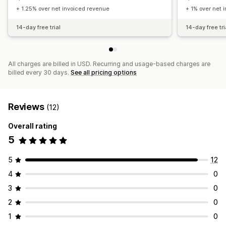
Trial periods
Per-user pricing
One-time payment
+ 1.25% over net invoiced revenue
+ 1% over net 
Dynamic pricing
Custom pricing
14-day free trial
14-day free tri
All charges are billed in USD. Recurring and usage-based charges are
billed every 30 days.
See all pricing options
Reviews
(12)
Overall rating
5
5
12
4
0
3
0
2
0
1
0