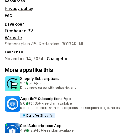
Resources
Privacy policy
FAQ
Developer
Firmhouse BV
Website
Stationsplein 45, Rotterdam, 3013AK, NL
Launched
November 14, 2024 ·
Changelog
More apps like this
Shopify Subscriptions
out of 5 stars
3.7
(734)
•
Free
734 total reviews
Drive more sales with subscriptions
Appstle℠ Subscriptions App
out of 5 stars
5.0
(8,135)
•
Free plan available
8135 total reviews
Retain customers with subscriptions, subscription box, bundles
Built for Shopify
Seal Subscriptions App
out of 5 stars
4.9
(2,940)
•
Free plan available
2940 total reviews