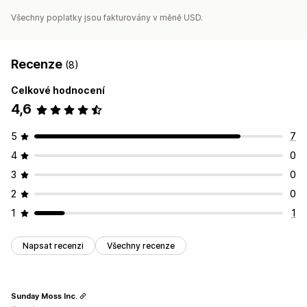
Všechny poplatky jsou fakturovány v měně USD.
Recenze
(8)
Celkové hodnocení
4,6
5
7
4
0
3
0
2
0
1
1
Napsat recenzi
Všechny recenze
Sunday Moss Inc.