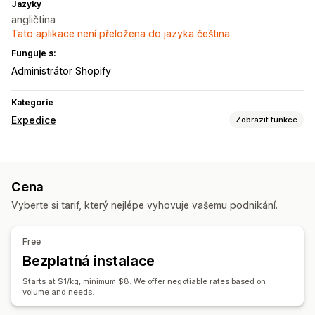
Jazyky
angličtina
Tato aplikace není přeložena do jazyka čeština
Funguje s:
Administrátor Shopify
Kategorie
Expedice
Zobrazit funkce
Řízení zásilek
Synchronizace objednávek
Sledování v reálném čase
Cena
E-mailová oznámení
Aktualizace objednávek
Vyberte si tarif, který nejlépe vyhovuje vašemu podnikání.
Free
Bezplatná instalace
Starts at $1/kg, minimum $8. We offer negotiable rates based on
volume and needs.