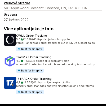
Webová stránka
501 Applewood Crescent, Concord, ON, L4K 4J3, CA
Uvedena
27. květen 2022
Více aplikací jako je tato
CWILL Order Tracking
z 5 hvězd
5,0
(2 858)
•
K dispozici je bezplatný plán
Celkový počet recenzí: 2858
Parcel Panel: track order tracker to cut WISMOs & boost sales
Built for Shopify
Track123 Order Tracking
z 5 hvězd
4,9
(1 567)
•
K dispozici je bezplatný plán
Celkový počet recenzí: 1567
A beautiful order tracker with branded tracking & order lookup
Built for Shopify
17TRACK Order Tracking
z 5 hvězd
4,9
(3 839)
•
K dispozici je bezplatný plán
Celkový počet recenzí: 3839
Simplify order management with smooth tracking and returns
Built for Shopify