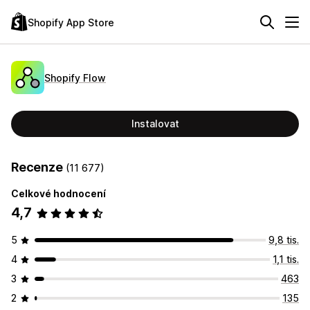
Shopify App Store
Shopify Flow
Instalovat
Recenze
(11 677)
Celkové hodnocení
4,7
5
9,8 tis.
4
1,1 tis.
3
463
2
135