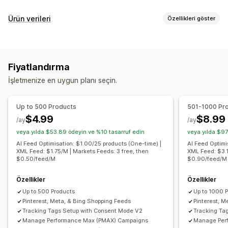
Liste kaydı yönetimi
Ürün verileri
Özellikleri göster
Ürün verisi otomasyonu
Ürün verisi
Ürün senkronizasyonu
Akış özelleştirme
Ürün seçimi
Teklif senkronizasyonu
Yerel para birimi
Öz nitelik filtreleme
Öz nitelik haritalama
Meta alanlar
Ürün verisi çevirisi
Toplu yükleme
Özel liste kayıtları
Fiyatlandırma
Yapay zeka haritalaması
Özel formüller
Özel etiketler
Liste kaydı analizleri
İşletmenize en uygun planı seçin.
Özel kurallar
Yeniden pazarlama etiketleri
Yerel envanter
Sipariş yönetimi
Yerelleştirilmiş akışlar
Çoklu para birimi
Çoklu dil
Çoklu konuma gönderim
Toplu siparişler
Up to 500 Products
501-1000 Pr
Varyasyon senkronizasyonu
Koleksiyon hedefleme
Sipariş senkronizasyonu
Takip senkronizasyonu
$4.99
$8.99
/ay
/ay
Akış yönetimi
Birleşik kontrol paneli
Envanter senkronizasyonu
veya yılda $53.89 ödeyin ve %10 tasarruf edin
veya yılda $97
Ürün senkronizasyonu
Toplu düzenleme
Özel kurallar
AI Feed Optimisation: $1.00/25 products (One-time) |
AI Feed Optimi
XML Feed: $1.75/M | Markets Feeds: 3 free, then
XML Feed: $3.1
Mağaza güncellemeleri
Gerçek zamanlı güncellemeler
$0.50/feed/M
$0.90/feed/M
Zamanlanmış senkronizasyon
Hata doğrulaması
Ürün seçimi
Özellikler
Kitleye özgü akışlar
Envanter desteği
Özellikler
Up to 500 Products
Up to 1000 
GTIN yönetimi
Kullanıcı arabirimi olmadan çalışan
Pinterest, Meta, & Bing Shopping Feeds
Pinterest, M
Dönüşüm izleme
Akış optimizasyonu
Performans izleme
Tracking Tags Setup with Consent Mode V2
Tracking Ta
Çoklu biçim
Manage Performance Max (PMAX) Campaigns
Manage Per