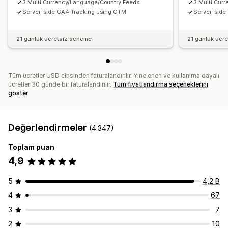
3 Multi Currency/Language/Country Feeds
3 Multi Cur
Server-side GA4 Tracking using GTM
Server-side
21 günlük ücretsiz deneme
21 günlük ücr
Tüm ücretler USD cinsinden faturalandırılır. Yinelenen ve kullanıma dayalı
ücretler 30 günde bir faturalandırılır.
Tüm fiyatlandırma seçeneklerini
göster
Değerlendirmeler
(4.347)
Toplam puan
4,9
5
4,2 B
4
67
3
7
2
10