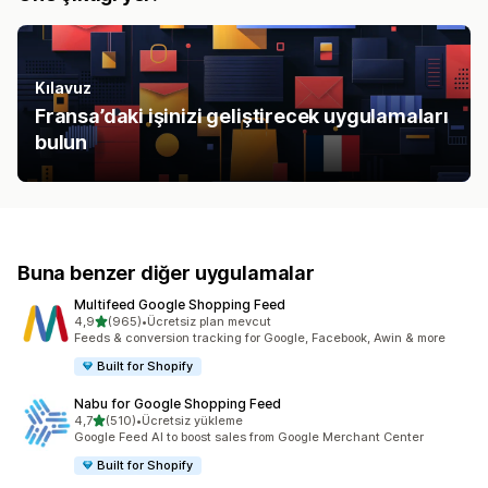
Kılavuz
Fransa’daki işinizi geliştirecek uygulamaları
bulun
Buna benzer diğer uygulamalar
Multifeed Google Shopping Feed
5 yıldız üzerinden
4,9
(965)
•
Ücretsiz plan mevcut
toplam 965 değerlendirme
Feeds & conversion tracking for Google, Facebook, Awin & more
Built for Shopify
Nabu for Google Shopping Feed
5 yıldız üzerinden
4,7
(510)
•
Ücretsiz yükleme
toplam 510 değerlendirme
Google Feed AI to boost sales from Google Merchant Center
Built for Shopify