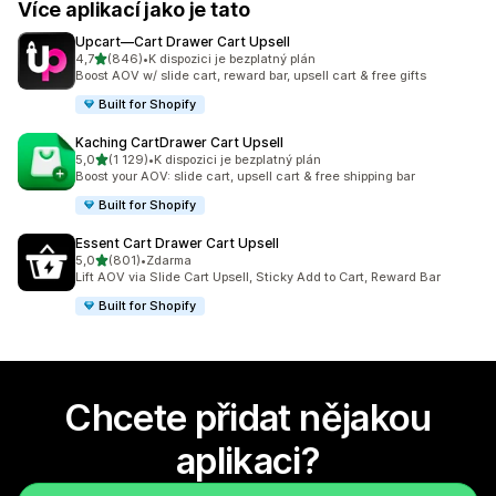
Více aplikací jako je tato
Upcart—Cart Drawer Cart Upsell
z 5 hvězd
4,7
(846)
•
K dispozici je bezplatný plán
Celkový počet recenzí: 846
Boost AOV w/ slide cart, reward bar, upsell cart & free gifts
Built for Shopify
Kaching CartDrawer Cart Upsell
z 5 hvězd
5,0
(1 129)
•
K dispozici je bezplatný plán
Celkový počet recenzí: 1129
Boost your AOV: slide cart, upsell cart & free shipping bar
Built for Shopify
Essent Cart Drawer Cart Upsell
z 5 hvězd
5,0
(801)
•
Zdarma
Celkový počet recenzí: 801
Lift AOV via Slide Cart Upsell, Sticky Add to Cart, Reward Bar
Built for Shopify
Chcete přidat nějakou
aplikaci?