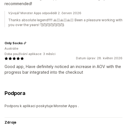
recommended!
Vývojář Monster Apps odpověděl 2. červen 2026
Thanks absolute legend!!!!! 🙏🏻🙏🏻🙏🏻 Been a pleasure working with
you over the years! 🥰🥰🥰🥰🥰🥰🥰
Only Socks
Austrálie
Doba používání aplikace: 3 měsíci
Datum úprav: 28. květen 2026
Good app, Have definitely noticed an increase in AOV with the
progress bar integrated into the checkout
Podpora
Podporu k aplikaci poskytuje Monster Apps .
Zdroje