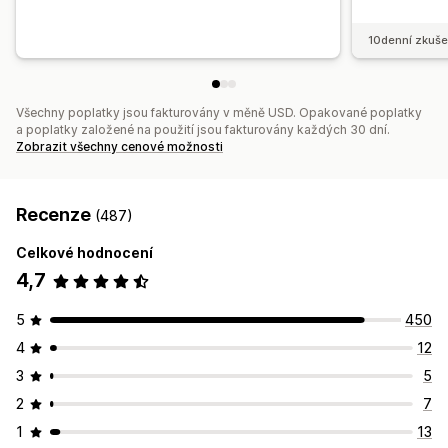
10denní zkuše
Všechny poplatky jsou fakturovány v měně USD. Opakované poplatky
a poplatky založené na použití jsou fakturovány každých 30 dní.
Zobrazit všechny cenové možnosti
Recenze
(487)
Celkové hodnocení
4,7
5
450
4
12
3
5
2
7
1
13