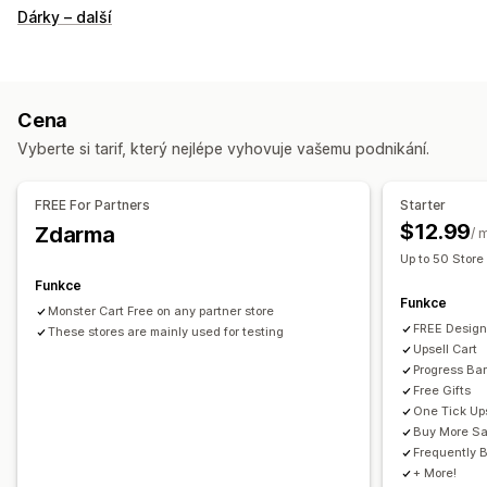
Zobrazení košíku
Dárky – další
Oznámení
Vlastní styly
Vlastní pravidla
Vlastní CSS
Pole slev
Propagační akce
Dárkové balení
Responzivní design pro mobilní zařízení
Výsuvný košík
Cena
Plovoucí košík
Zaškrtávací pole podmínek
Vyberte si tarif, který nejlépe vyhovuje vašemu podnikání.
Nástroje pro odpočet času
Upselling
FREE For Partners
Starter
Doporučené produkty
Vyšší slevy za vyšší nákupy
$12.99
Zdarma
/ 
Doprava zdarma
Často nakupované společně
Up to 50 Store
Lišta o dopravě
Uplatnění odměn
Odstupňované odměny
Funkce
Funkce
Dárky zdarma
Hromadné slevy
Monster Cart Free on any partner store
FREE Design
These stores are mainly used for testing
Přizpůsobení pokladny
Upsell Cart
Progress Ba
Vlastní poznámky
Automatické slevy
Free Gifts
Upselling jedním kliknutím
One Tick Up
Buy More S
Frequently 
+ More!