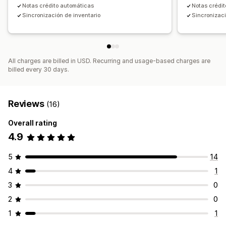
Notas crédito automáticas
Notas crédi
Sincronización de inventario
Sincronizaci
All charges are billed in USD. Recurring and usage-based charges are
billed every 30 days.
Reviews
(16)
Overall rating
4.9
5
14
4
1
3
0
2
0
1
1