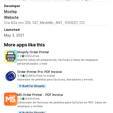
Developer
Moship
Website
Cra 82a nro 32b 147, Medellín, ANT, 050021, CO
Launched
May 3, 2021
More apps like this
Shopify Order Printer
out of 5 stars
3.5
(355)
•
Free
355 total reviews
Imprime listas de preparación, facturas y listas de empaque
personalizadas, y más
Order Printer Pro: PDF Invoice
out of 5 stars
4.9
(2,685)
•
Free to install
2685 total reviews
Impresora de pedidos para facturas, borradores y envíos
Built for Shopify
MS Order Printer ‑ PDF Invoice
out of 5 stars
5.0
(234)
•
Free
234 total reviews
Generador de facturas de pedidos para facturas en PDF, listas de
empaque y recibos
Built for Shopify