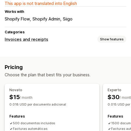
This app is not translated into English
Works with
Shopify Flow
Shopify Admin
Siigo
Categories
Invoices and receipts
Show features
Document types
Invoices
Pricing
Choose the plan that best fits your business.
Novato
Experto
$15
$30
/ month
/ mont
0.018 USD por documento adicional
0.015 USD por
Features
Features
500 documentos incluidos
1500 docume
Facturas automáticas
Facturas au