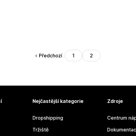
Předchozí
1
2
í
Nejčastější kategorie
Zdroje
Dropshipping
Centrum náp
Tržiště
Dokumentace