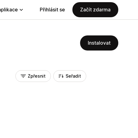
aplikace
Přihlásit se
Začít zdarma
Instalovat
Zpřesnit
Seřadit