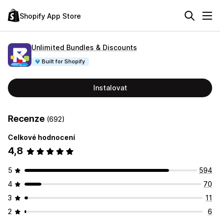
Shopify App Store
Unlimited Bundles & Discounts
Built for Shopify
Instalovat
Recenze
(692)
Celkové hodnocení
4,8
5
594
4
70
3
11
2
6