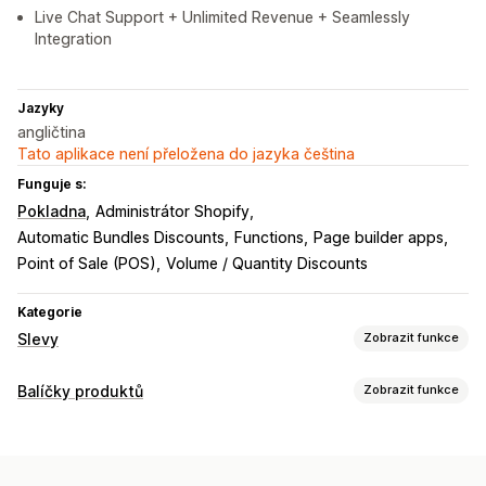
Live Chat Support + Unlimited Revenue + Seamlessly
Integration
Jazyky
angličtina
Tato aplikace není přeložena do jazyka čeština
Funguje s:
Pokladna
Administrátor Shopify
Automatic Bundles Discounts
Functions
Page builder apps
Point of Sale (POS)
Volume / Quantity Discounts
Kategorie
Slevy
Zobrazit funkce
Typy slev
Balíčky produktů
Zobrazit funkce
Slevové kódy
Kupóny
BOGO
Pevné nacenění
Typy balíčků
Úrovňové oceňování
Množstevní slevy
Fixní balíčky
Vícenásobná balení
Balíčky Mix and Match
Cenové hladiny množství
Procentuální slevy