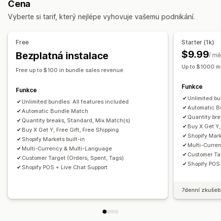
Cena
Balíčky variant
Vytvoření balení
Dárková balení
Hromadné slevy
Velkoobchodní ceny
Doprava zdarma
Vyberte si tarif, který nejlépe vyhovuje vašemu podnikání.
Balení se vzorky
Velkoobchodní balíčky
Slevy na košík
Slevy na pokladně
Balíčky produktů
Upsellingové balíčky
Cross-sellingové balíčky
Časově omezené nabídky
Cross-sellingové slevy
Free
Starter (1k)
Vlastní balíčky
Dynamické nacenění
Vlastní slevy
$9.99
Bezplatná instalace
/ mě
Ceny, které můžete nastavit
Správa slev
Up to $1000 m
Free up to $100 in bundle sales revenue
Pevné nacenění
Úrovňové oceňování
Nástroj Editor
Šablony
Hromadné úpravy
Vlastní kód
Funkce
Cenové hladiny množství
Slevy
Množstevní slevy
Převod měny
Sčítání slev
Cílení
Filtrování
Sledování
Funkce
Unlimited bu
Paušální slevy
Procentuální slevy
Slevy na košík
Vykazování
Unlimited bundles: All features included
Analytika
Automatic B
Automatic Bundle Match
Doprava zdarma
BOGO
Hromadné nacenění
Quantity br
Quantity breaks, Standard, Mix Match(s)
Velkoobchodní ceny
Dynamické nacenění
Vlastní nacenění
Buy X Get Y,
Buy X Get Y, Free Gift, Free Shipping
Shopify Mark
Shopify Markets built-in
Multi-Curre
Multi-Currency & Multi-Language
Customer Tar
Customer Target (Orders, Spent, Tags)
Shopify POS 
Shopify POS + Live Chat Support
7denní zkušeb