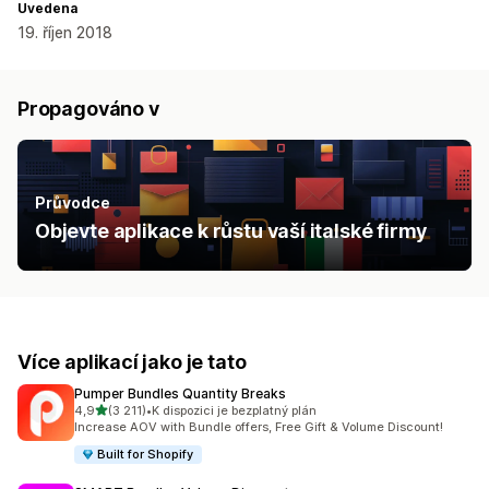
Uvedena
19. říjen 2018
Propagováno v
Průvodce
Objevte aplikace k růstu vaší italské firmy
Více aplikací jako je tato
Pumper Bundles Quantity Breaks
z 5 hvězd
4,9
(3 211)
•
K dispozici je bezplatný plán
Celkový počet recenzí: 3211
Increase AOV with Bundle offers, Free Gift & Volume Discount!
Built for Shopify