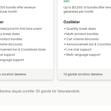
edin
000 bundle offer revenue
Up to $5,000 of bundle offer rev
d per month
generated per month
ler
Özellikler
ted price for first time users!
Quantity break deals
ty break deals
Multi-product bundles
product bundles
Cart volume discounts
olume discounts
Announcement bar & Countdow
cement bar & Countdown timer
Live chat support
hat support
Multi-language support
language support
k ücretsiz deneme
14 günlük ücretsiz deneme
lanıma dayalı ücretler 30 günde bir faturalandırılır.