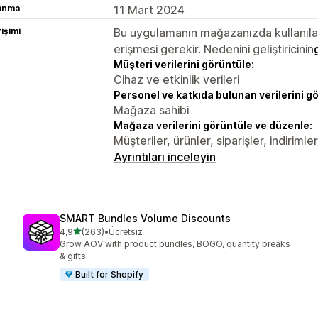
lanma
11 Mart 2024
rişimi
Bu uygulamanın mağazanızda kullanılabi
erişmesi gerekir. Nedenini geliştiricinin
Müşteri verilerini görüntüle:
Cihaz ve etkinlik verileri
Personel ve katkıda bulunan verilerini g
Mağaza sahibi
Mağaza verilerini görüntüle ve düzenle:
Müşteriler, ürünler, siparişler, indiriml
Ayrıntıları inceleyin
SMART Bundles Volume Discounts
5 yıldız üzerinden
4,9
(263)
•
Ücretsiz
toplam 263 değerlendirme
Grow AOV with product bundles, BOGO, quantity breaks
& gifts
Built for Shopify