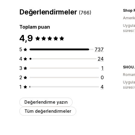
Değerlendirmeler
Shop 
(766)
Amerika
Uygula
Toplam puan
süresi
4,9
5
737
4
24
SHOU
3
1
Roman
2
0
Uygula
1
4
süresi
Değerlendirme yazın
Tüm değerlendirmeler