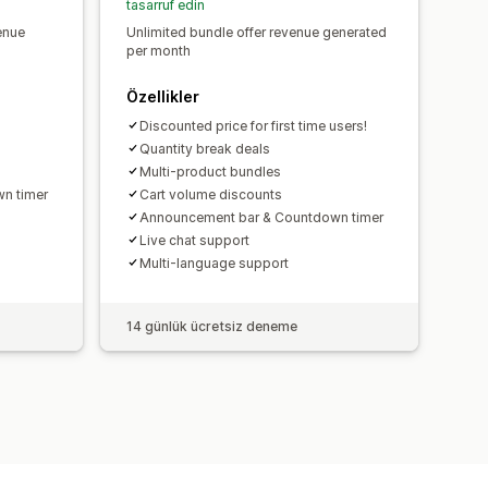
tasarruf edin
enue
Unlimited bundle offer revenue generated
per month
Özellikler
Discounted price for first time users!
Quantity break deals
Multi-product bundles
n timer
Cart volume discounts
Announcement bar & Countdown timer
Live chat support
Multi-language support
14 günlük ücretsiz deneme