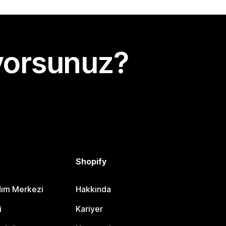
yorsunuz?
Shopify
dım Merkezi
Hakkında
i
Kariyer