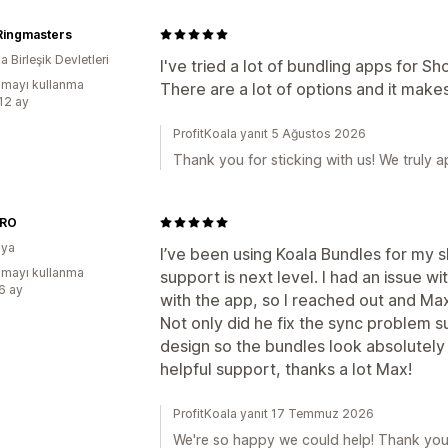
Ringmasters
 Birleşik Devletleri
I've tried a lot of bundling apps for Shop
mayı kullanma
There are a lot of options and it makes
:12 ay
ProfitKoala yanıt 5 Ağustos 2026
Thank you for sticking with us! We truly ap
.RO
ya
I’ve been using Koala Bundles for my s
mayı kullanma
support is next level. I had an issue w
:6 ay
with the app, so I reached out and M
Not only did he fix the sync problem s
design so the bundles look absolutely
helpful support, thanks a lot Max!
ProfitKoala yanıt 17 Temmuz 2026
We're so happy we could help! Thank you fo