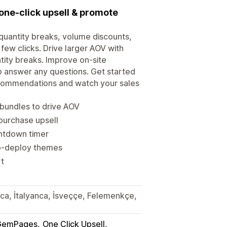
 one-click upsell & promote
quantity breaks, volume discounts,
 few clicks. Drive larger AOV with
tity breaks. Improve on-site
to answer any questions. Get started
ecommendations and watch your sales
bundles to drive AOV
 purchase upsell
ntdown timer
to-deploy themes
rt
lca, İtalyanca, İsveççe, Felemenkçe,
GemPages
One Click Upsell