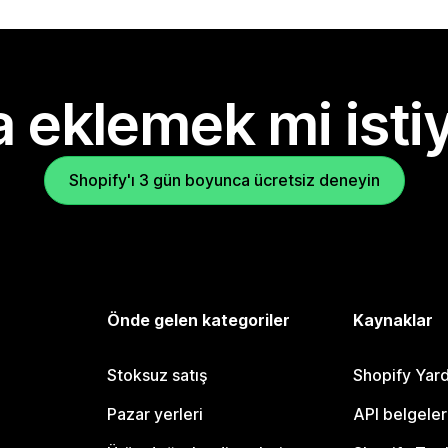
 eklemek mi isti
Shopify'ı 3 gün boyunca ücretsiz deneyin
Önde gelen kategoriler
Kaynaklar
Stoksuz satış
Shopify Yar
Pazar yerleri
API belgeler