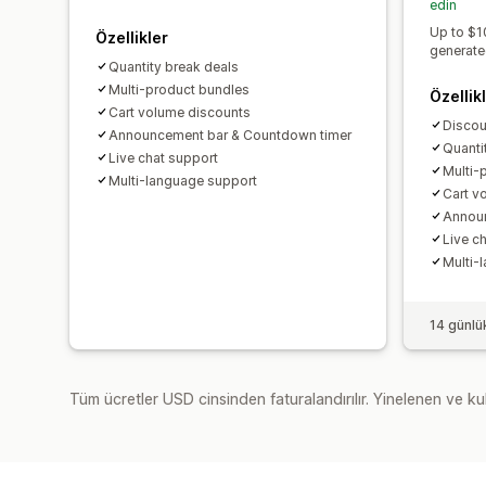
edin
Up to $1
Özellikler
generate
Quantity break deals
Multi-product bundles
Özellik
Cart volume discounts
Discoun
Announcement bar & Countdown timer
Quanti
Live chat support
Multi-
Multi-language support
Cart v
Announ
Live c
Multi-
14 günlü
Tüm ücretler USD cinsinden faturalandırılır. Yinelenen ve kul