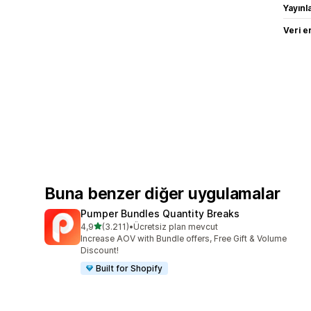
Yayın
Veri e
Buna benzer diğer uygulamalar
Pumper Bundles Quantity Breaks
5 yıldız üzerinden
4,9
(3.211)
•
Ücretsiz plan mevcut
toplam 3211 değerlendirme
Increase AOV with Bundle offers, Free Gift & Volume
Discount!
Built for Shopify