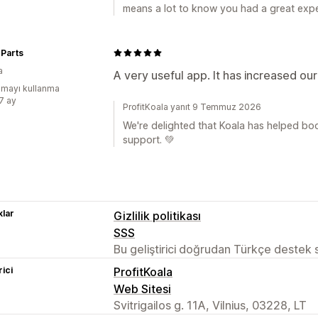
means a lot to know you had a great expe
Parts
a
A very useful app. It has increased ou
mayı kullanma
:7 ay
ProfitKoala yanıt 9 Temmuz 2026
We're delighted that Koala has helped boo
support. 💚
lar
Gizlilik politikası
SSS
Bu geliştirici doğrudan Türkçe destek
rici
ProfitKoala
Web Sitesi
Svitrigailos g. 11A, Vilnius, 03228, LT