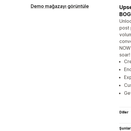
Demo mağazayı görüntüle
Upse
BOG
Unloc
post 
volum
conve
NOW 
soar!
Cre
Enc
Exp
Cu
Get
Diller
Şunlarl