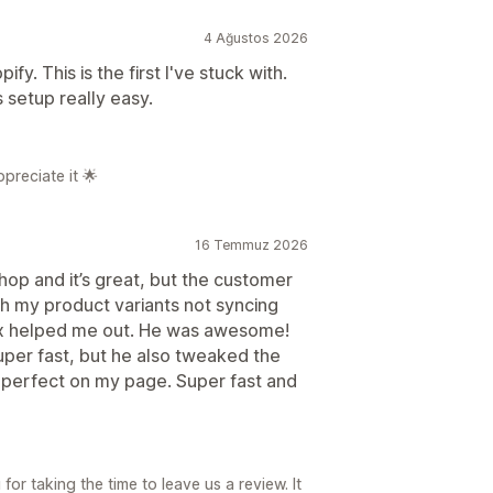
4 Ağustos 2026
ify. This is the first I've stuck with.
 setup really easy.
preciate it 🌟
16 Temmuz 2026
hop and it’s great, but the customer
ith my product variants not syncing
ax helped me out. He was awesome!
uper fast, but he also tweaked the
 perfect on my page. Super fast and
r taking the time to leave us a review. It