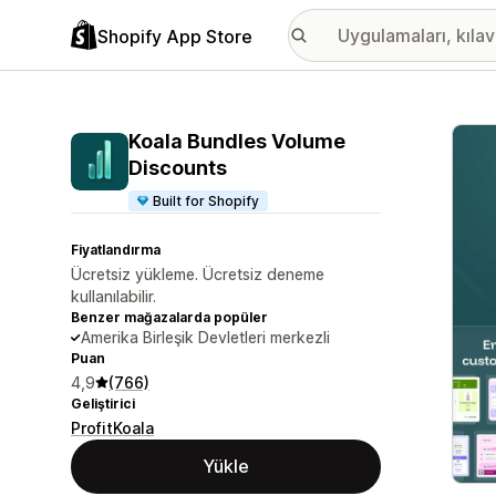
Shopify App Store
Öne ç
Koala Bundles Volume
Discounts
Built for Shopify
Fiyatlandırma
Ücretsiz yükleme. Ücretsiz deneme
kullanılabilir.
Benzer mağazalarda popüler
Amerika Birleşik Devletleri merkezli
Puan
4,9
(766)
Geliştirici
ProfitKoala
Yükle