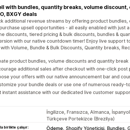
ll with bundles, quantity breaks, volume discount,
O, BXGY deals
k additional revenue streams by offering product bundles, 
purchase upsell opportunities - all easily enabled with just a
e discounts, tiered pricing & bulk discounts, bundles & quan
rsion with our native countdown timer! Enjoy live support 
with Volume, Bundle & Bulk Discounts, Quantity breaks, R
ate product bundles, volume discounts and quantity break 
ourage additional sales after checkout with one-click post
ose your offers with our native announcement bar and cou
stomize your bundle deals or use one of numerous ready-
 instant assistance with our dedicated live customer suppo
İngilizce, Fransızca, Almanca, İspanyo
Türkçeve Portekizce (Brezilya)
a birlikte çalışır:
Ödeme
Shopify Yöneticisi
Bundles