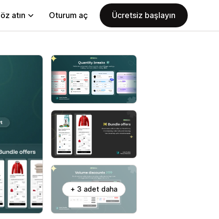
öz atın
Oturum aç
Ücretsiz başlayın
+ 3 adet daha