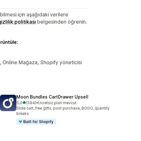
lmesi için aşağıdaki verilere
gizlilik politikası
belgesinden öğrenin.
örüntüle:
er, Online Mağaza, Shopify yöneticisi
Moon Bundles CartDrawer Upsell
5 yıldız üzerinden
5,0
(594)
•
Ücretsiz plan mevcut
toplam 594 değerlendirme
Slide cart, free gifts, post purchase, BOGO, quantity
breaks
Built for Shopify