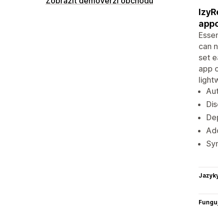
Zobrazit demoverzi obchodu
IzyR
app
Essen
can n
set e
app o
light
Aut
Dis
Dep
Add
Syn
Jazyk
Funguj