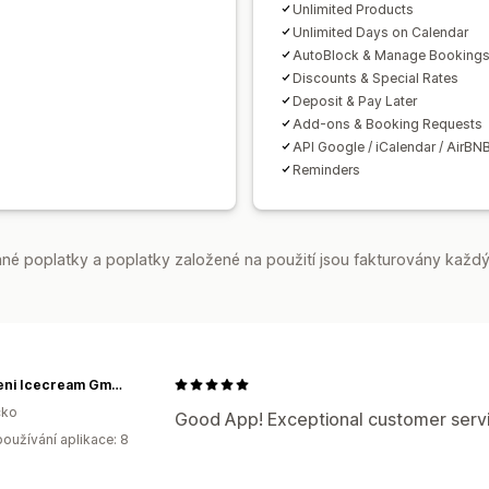
Unlimited Products
Unlimited Days on Calendar
AutoBlock & Manage Booking
Discounts & Special Rates
Deposit & Pay Later
Add-ons & Booking Requests
API Google / iCalendar / AirBN
Reminders
é poplatky a poplatky založené na použití jsou fakturovány každý
Ballabeni Icecream GmbH
ko
Good App! Exceptional customer servi
oužívání aplikace: 8