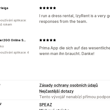
rleiga
I run a dress rental, IzyRent is a very 
oužívání aplikace:
responses from the team.
ež rokem
Scanner2GO Online Shop
ko
Prima App die sich auf das wesentliche
oužívání aplikace: 4
wenn man ihn braucht. Danke!
e
Zásady ochrany osobních údajů
Nejčastější dotazy
Tento vývojář nenabízí přímou podpor
ř
SPEAZ