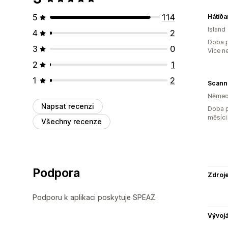
5
114
Hátíða
Island
4
2
Doba p
3
0
Více n
2
1
1
2
Němec
Napsat recenzi
Doba p
měsíci
Všechny recenze
Podpora
Zdroj
Podporu k aplikaci poskytuje SPEAZ.
Vývojá