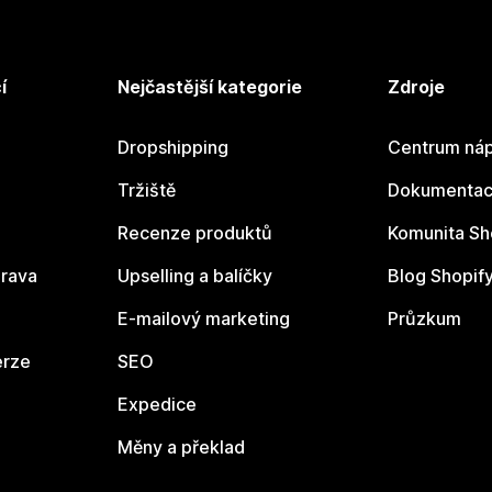
í
Nejčastější kategorie
Zdroje
Dropshipping
Centrum náp
Tržiště
Dokumentace
Recenze produktů
Komunita Sh
rava
Upselling a balíčky
Blog Shopif
E-mailový marketing
Průzkum
erze
SEO
Expedice
Měny a překlad