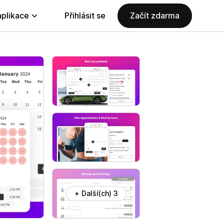
aplikace
Přihlásit se
Začít zdarma
+ Další(ch) 3