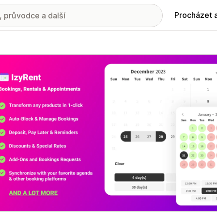
Procházet 
ie propagovaných obrázků