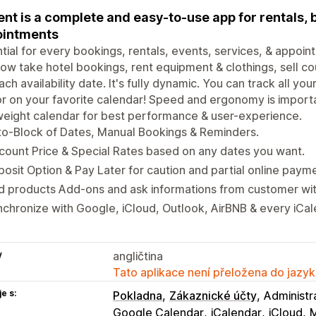
ent is a complete and easy-to-use app for rentals, 
ointments
tial for every bookings, rentals, events, services, & appoi
ow take hotel bookings, rent equipment & clothings, sell co
ach availability date. It's fully dynamic. You can track all yo
r on your favorite calendar! Speed and ergonomy is importa
weight calendar for best performance & user-experience.
o-Block of Dates, Manual Bookings & Reminders.
count Price & Special Rates based on any dates you want.
osit Option & Pay Later for caution and partial online paym
 products Add-ons and ask informations from customer wit
chronize with Google, iCloud, Outlook, AirBNB & every iCal
y
angličtina
Tato aplikace není přeložena do jazyk
e s:
Pokladna
Zákaznické účty
Administr
Google Calendar
iCalendar
iCloud
M