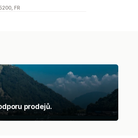
5200, FR
podporu prodejů.