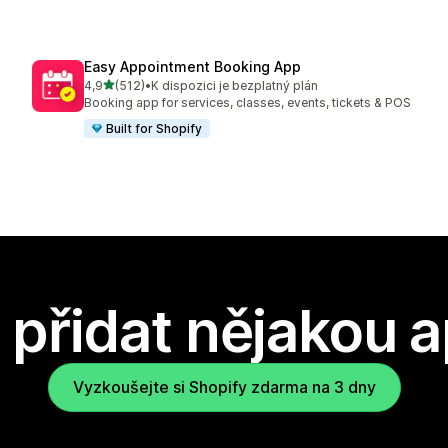
Easy Appointment Booking App
z 5 hvězd
4,9
(512)
•
K dispozici je bezplatný plán
Celkový počet recenzí: 512
Booking app for services, classes, events, tickets & POS
Built for Shopify
přidat nějakou a
Vyzkoušejte si Shopify zdarma na 3 dny