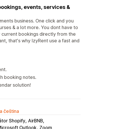
bookings, events, services &
ntments business. One click and you
urses & a lot more. You dont have to
ur current bookings directly from the
nt, that's why IzyRent use a fast and
ent.
h booking notes.
endar solution!
a čeština
átor Shopify
AirBNB
icrosoft Outlook
Zoom