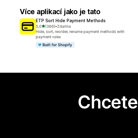
Více aplikací jako je tato
ETP Sort Hide Payment Methods
z 5 hvězd
5,0
(366)
•
Zdarma
Celkový počet recenzí: 366
Hide, sort, reorder, rename payment methods with
payment rules
Built for Shopify
Chcete 