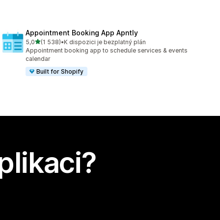
Appointment Booking App Apntly
z 5 hvězd
5,0
(1 538)
•
K dispozici je bezplatný plán
Celkový počet recenzí: 1538
Appointment booking app to schedule services & events
calendar
Built for Shopify
plikaci?