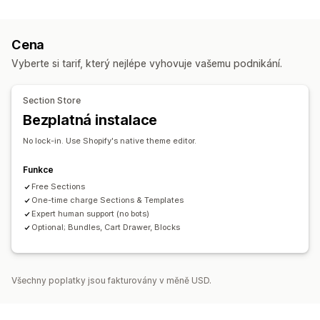
Kolekce
Stránky Již brzy
Blogy
Nejčastější dotazy
Stránky Centrum nápovědy
Stránky Kontakt
Stránky O nás
Cena
Stránky košíku
Stránky s poděkováním
Zápatí
Vyberte si tarif, který nejlépe vyhovuje vašemu podnikání.
Automaticky otevíraná okna
Formuláře
Stránky 404
Stránky s tiskovými zprávami
Stránky Kariéra
Section Store
Stránka Recenze
Stránky ceníku
Sekce motivů
Bezplatná instalace
Vlastní stránky
No lock-in. Use Shopify's native theme editor.
Správa stránek
Nástroj Editor
Šablony
Stránky pro uložení
Stránky návrhů
Funkce
Globální sekce
Free Sections
Vlastní kód
One-time charge Sections & Templates
Generování pomocí umělé inteligence
SEO
Expert human support (no bots)
Responzivní design pro mobilní zařízení
Lazy loading
Optional; Bundles, Cart Drawer, Blocks
A/​B testování
Všechny poplatky jsou fakturovány v měně USD.