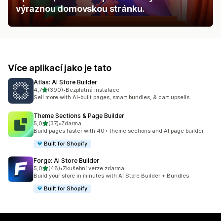
výraznou domovskou stránku.
Více aplikací jako je tato
Atlas: AI Store Builder
z 5 hvězd
4,7
(390)
•
Bezplatná instalace
Celkový počet recenzí: 390
Sell more with AI-built pages, smart bundles, & cart upsells.
Theme Sections & Page Builder
z 5 hvězd
5,0
(37)
•
Zdarma
Celkový počet recenzí: 37
Build pages faster with 40+ theme sections and AI page builder
Built for Shopify
Forge: AI Store Builder
z 5 hvězd
5,0
(48)
•
Zkušební verze zdarma
Celkový počet recenzí: 48
Build your store in minutes with AI Store Builder + Bundles
Built for Shopify