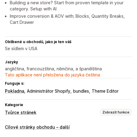
Building a new store? Start from proven template in your
category. Setup with AI
Improve conversion & AOV with; Blocks, Quantity Breaks,
Cart Drawer
Oblíbené u obchodů, jako je ten váš
Se sídlem v USA
Jazyky
angličtina, francouzština, němčina, a španělština
Tato aplikace není přeložena do jazyka čeština
Funguje s:
Pokladna
Administrátor Shopify
bundles
Theme Editor
Kategorie
Tvůrce stránek
Zobrazit funkce
Typy stránek
Cílové stránky obchodu – další
Vstupní stránky
Domovské stránky
Stránky produktů