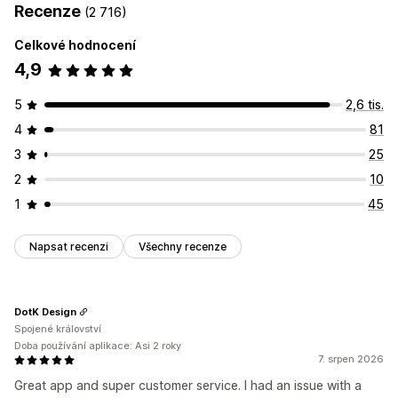
Recenze
(2 716)
Celkové hodnocení
4,9
5
2,6 tis.
4
81
3
25
2
10
1
45
Napsat recenzi
Všechny recenze
DotK Design
Spojené království
Doba používání aplikace: Asi 2 roky
7. srpen 2026
Great app and super customer service. I had an issue with a