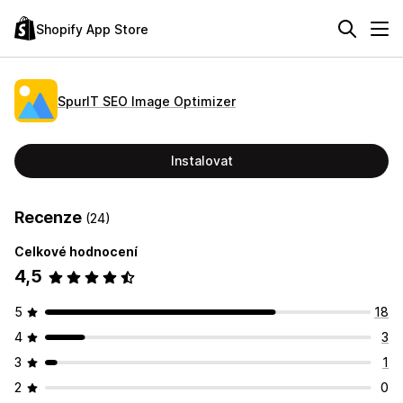
Shopify App Store
SpurIT SEO Image Optimizer
Instalovat
Recenze
(24)
Celkové hodnocení
4,5
5
18
4
3
3
1
2
0