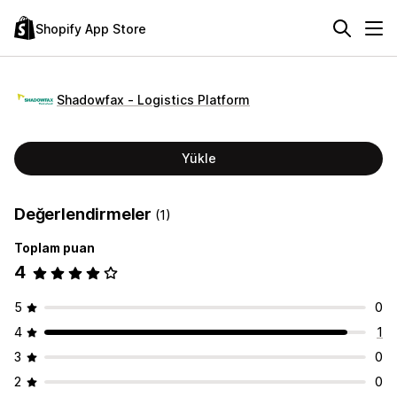
Shopify App Store
Shadowfax ‑ Logistics Platform
Yükle
Değerlendirmeler
(1)
Toplam puan
4
5
0
4
1
3
0
2
0