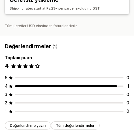
Shipping rates start at Rs.23+ per parcel excluding GST
Tüm ücretler USD cinsinden faturalandırılır.
Değerlendirmeler
(1)
Toplam puan
4
5
0
4
1
3
0
2
0
1
0
Değerlendirme yazın
Tüm değerlendirmeler