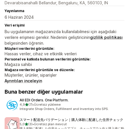
Devarabisanahalli Bellandur, Bengaluru, KA, 560103, IN
Yayınlanma
6 Haziran 2024
Veri erişimi
Bu uygulamanın mağazanızda kullanılabilmesi için aşağıdaki
verilere erişmesi gerekir. Nedenini geliştiricinin
gizlilik politikası
belgesinden öğrenin.
Müşteri verilerini görüntüle:
Hassas veriler, cihaz ve etkinlik verileri
Personel ve katkıda bulunan verilerini görüntüle:
Mağaza sahibi
Mağaza verilerini görüntüle ve düzenle:
Müşteriler, ürünler, siparişler
Ayrıntıları inceleyin
Buna benzer diğer uygulamalar
All EDI Orders. One Platform.
5 yıldız üzerinden
4,9
(7)
•
Ücretsiz yükleme
toplam 7 değerlendirme
Integrate Shop Orders, Fulfillment and Inventory into SPS.
スマート配送先バリデーション｜購入体験に配慮した住所チェック
5 yıldız üzerinden
5,0
(3)
•
Ücretsiz plan mevcut
toplam 3 değerlendirme
購入体験に配慮した住所チェックアプリ。チェックアウト中と購入後に動