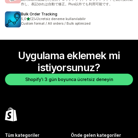
作し、表記ゆれは自動で修正。Plus以外でも利用可能です。
Bulk Order Tracking
5 yıldız üzerinden
5,0
(2)
•
Ücretsiz deneme kullanılabilir
toplam 2 değerlendirme
Custom format / All orders / Bulk optimized
Uygulama eklemek mi
istiyorsunuz?
Shopify'ı 3 gün boyunca ücretsiz deneyin
Tüm kategoriler
Önde gelen kategoriler