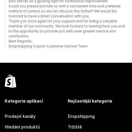
also serves as a guiding light for continuous improvement.
Could you please provide us with a convenient time and preferred
method of contact so we can discuss this further? We would be
honored to have a direct conversation with you.
Thank you once again for your support and for being a valuable
member of our community. We look forward to hearing from you and
to the opportunity to provide you with even greater service and
satisfaction.
Best Regrads,
Dropshipping Copilot Customer Service Team
Kategorie aplikací
Nejčastější kategorie
Prodejní kanály
Dropshipping
Hledání produktů
Tržiště