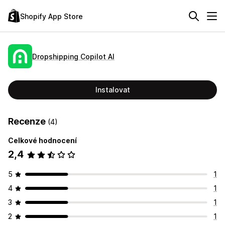
Shopify App Store
Dropshipping Copilot AI
Instalovat
Recenze
(4)
Celkové hodnocení
2,4
5
1
4
1
3
1
2
1