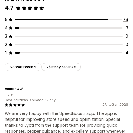
4,7
5
76
4
3
3
0
2
0
1
4
Napsat recenzi
Všechny recenze
Vector X
Indie
Doba používání aplikace: 12 dny
27. květen 2026
We are very happy with the SpeedBoostr app. The app is
helpful for improving store speed and optimization. Special
thanks to Jyoti from the support team for providing quick
responses, proper guidance, and excellent support whenever