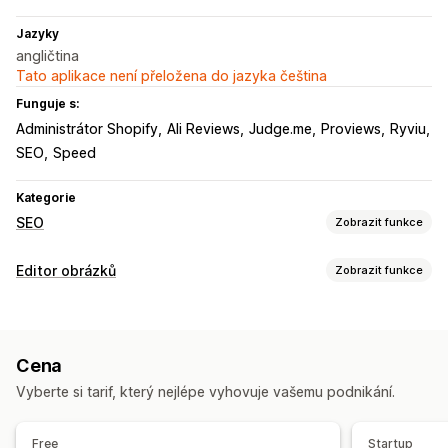
Jazyky
angličtina
Tato aplikace není přeložena do jazyka čeština
Funguje s:
Administrátor Shopify
Ali Reviews
Judge.me
Proviews
Ryviu
SEO
Speed
Kategorie
SEO
Zobrazit funkce
Nástroje SEO
Editor obrázků
Zobrazit funkce
Komprese obrázků
Změna velikosti obrázků
Optimalizace obrázků
Alternativní text
Přednačtení
Lazy loading
Automatická optimalizace
Komprese obrázků
Nefunkční odkazy
Přesměrování
Stránky 404
Cena
Kontrola kvality
SEO
Alternativní text
Navigační drobečky
Mapy webu
Indexování stránky
Vyberte si tarif, který nejlépe vyhovuje vašemu podnikání.
Meta tagy
Strukturovaná data
JSON-LD
Schémata
Hromadné úpravy
Robots.txt
Hromadné úpravy
Alternativní text
Převod formátů
Komprese
Free
Startup