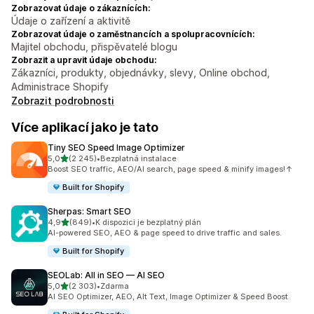
Zobrazovat údaje o zákaznících:
Údaje o zařízení a aktivitě
Zobrazovat údaje o zaměstnancích a spolupracovnících:
Majitel obchodu, přispěvatelé blogu
Zobrazit a upravit údaje obchodu:
Zákazníci, produkty, objednávky, slevy, Online obchod,
Administrace Shopify
Zobrazit podrobnosti
Více aplikací jako je tato
Tiny SEO Speed Image Optimizer
z 5 hvězd
5,0
(2 245)
•
Bezplatná instalace
Celkový počet recenzí: 2245
Boost SEO traffic, AEO/AI search, page speed & minify images!↑
Built for Shopify
Sherpas: Smart SEO
z 5 hvězd
4,9
(849)
•
K dispozici je bezplatný plán
Celkový počet recenzí: 849
AI-powered SEO, AEO & page speed to drive traffic and sales.
Built for Shopify
SEOLab: All in SEO — AI SEO
z 5 hvězd
5,0
(2 303)
•
Zdarma
Celkový počet recenzí: 2303
AI SEO Optimizer, AEO, Alt Text, Image Optimizer & Speed Boost