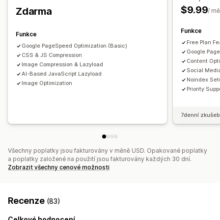
Generování pomocí umělé inteligence
Místní SEO
Změna velikosti
$9.99
Zdarma
/ mě
Optimalizace obrázků
Optimalizace rychlosti
Optimalizace obsahu
Optimalizace metadat
Funkce
Funkce
Optimalizace motivů
Automatizace
Free Plan Fe
Google PageSpeed Optimization (Basic)
Google Page
CSS & JS Compression
Sledování výkonu
Content Opt
Image Compression & Lazyload
Skóre SEO
Audity
Vykazování
Analýza rychlosti
Social Medi
AI-Based JavaScript Lazyload
Noindex Set
Image Optimization
Priority Supp
7denní zkušeb
Všechny poplatky jsou fakturovány v měně USD. Opakované poplatky
a poplatky založené na použití jsou fakturovány každých 30 dní.
Zobrazit všechny cenové možnosti
Recenze
(83)
Celkové hodnocení