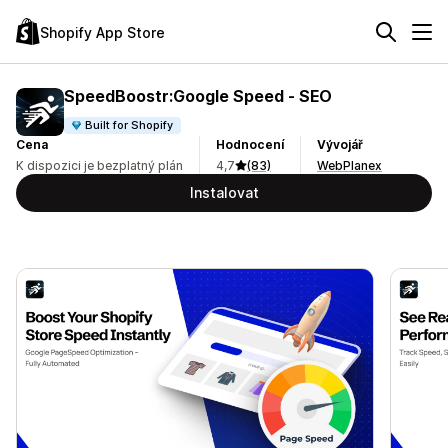
Shopify App Store
SpeedBoostr:Google Speed ‑ SEO
Built for Shopify
Cena
Hodnocení
Vývojář
K dispozici je bezplatný plán
4,7
(83)
WebPlanex
Instalovat