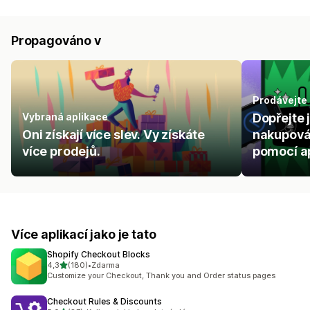
Propagováno v
Prodávejte
Vybraná aplikace
Dopřejte j
Oni získají více slev. Vy získáte
nakupován
více prodejů.
pomocí ap
Více aplikací jako je tato
Shopify Checkout Blocks
z 5 hvězd
4,3
(180)
•
Zdarma
Celkový počet recenzí: 180
Customize your Checkout, Thank you and Order status pages
Checkout Rules & Discounts