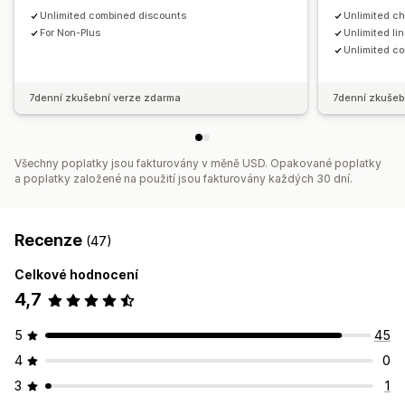
Unlimited combined discounts
Unlimited ch
For Non-Plus
Unlimited li
Unlimited c
7denní zkušební verze zdarma
7denní zkušeb
Všechny poplatky jsou fakturovány v měně USD. Opakované poplatky
a poplatky založené na použití jsou fakturovány každých 30 dní.
Recenze
(47)
Celkové hodnocení
4,7
5
45
4
0
3
1