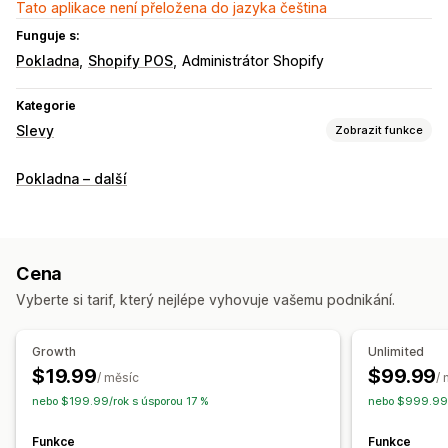
Tato aplikace není přeložena do jazyka čeština
Funguje s:
Pokladna
Shopify POS
Administrátor Shopify
Kategorie
Slevy
Zobrazit funkce
Typy slev
Pokladna – další
Slevové kódy
Doprava zdarma
Slevy na košík
Vlastní slevy
Správa slev
Cena
Sčítání slev
Vyberte si tarif, který nejlépe vyhovuje vašemu podnikání.
Growth
Unlimited
$19.99
$99.99
/ měsíc
/
nebo $199.99/rok s úsporou 17 %
nebo $999.99/
Funkce
Funkce