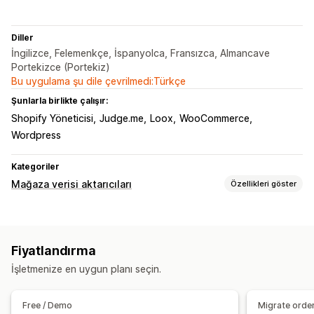
Diller
İngilizce, Felemenkçe, İspanyolca, Fransızca, Almancave
Portekizce (Portekiz)
Bu uygulama şu dile çevrilmedi:Türkçe
Şunlarla birlikte çalışır:
Shopify Yöneticisi
Judge.me
Loox
WooCommerce
Wordpress
Kategoriler
Mağaza verisi aktarıcıları
Özellikleri göster
Veri geçişi
Toplu içe aktarma
Koleksiyonlar
Müşteriler
Envanter
Fiyatlandırma
Meta alanlar
Siparişler
Ürünler
Değerlendirmeler
İşletmenize en uygun planı seçin.
Platform değiştirme
Free / Demo
Migrate orde