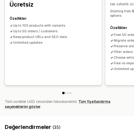
Ücretsiz
tek seferlik üc
Starting from $
options
Özellikler
Up to 100 products with variants
Özellikler
Up to 50 orders / customers
From 50 orde
Keep product URLs and SEO data
Migrate ord
Unlimited updates
Preserve ord
Filter order
Choose which
Free re-impo
Unlimited u
Tüm ücretler USD cinsinden faturalandırılır.
Tüm fiyatlandırma
seçeneklerini göster
Değerlendirmeler
(35)