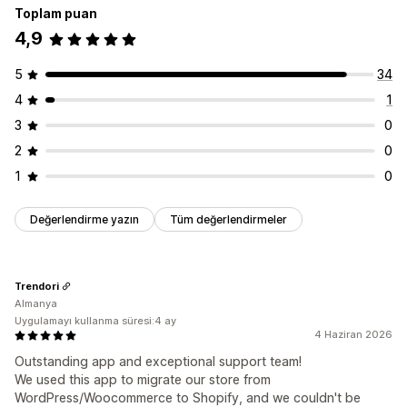
Toplam puan
4,9
5
34
4
1
3
0
2
0
1
0
Değerlendirme yazın
Tüm değerlendirmeler
Trendori
Almanya
Uygulamayı kullanma süresi:4 ay
4 Haziran 2026
Outstanding app and exceptional support team!
We used this app to migrate our store from
WordPress/Woocommerce to Shopify, and we couldn't be