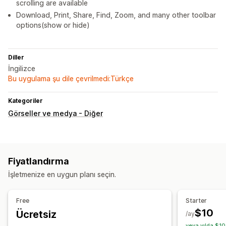
scrolling are available
Download, Print, Share, Find, Zoom, and many other toolbar
options(show or hide)
Diller
İngilizce
Bu uygulama şu dile çevrilmedi:Türkçe
Kategoriler
Görseller ve medya - Diğer
Fiyatlandırma
İşletmenize en uygun planı seçin.
Free
Starter
$10
Ücretsiz
/ay
veya yılda $10