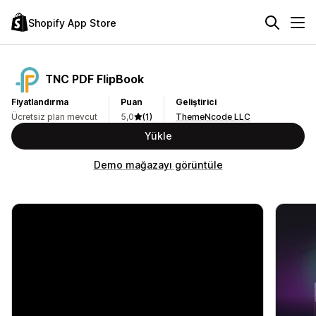
Shopify App Store
TNC PDF FlipBook
Fiyatlandırma
Puan
Geliştirici
Ücretsiz plan mevcut
5,0
(1)
ThemeNcode LLC
Yükle
Demo mağazayı görüntüle