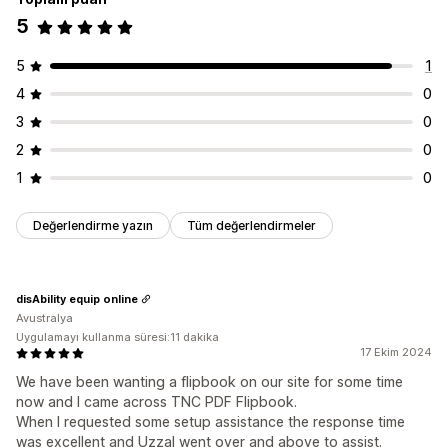
5
5
1
4
0
3
0
2
0
1
0
Değerlendirme yazın
Tüm değerlendirmeler
disAbility equip online
Avustralya
Uygulamayı kullanma süresi:11 dakika
17 Ekim 2024
We have been wanting a flipbook on our site for some time
now and I came across TNC PDF Flipbook.
When I requested some setup assistance the response time
was excellent and Uzzal went over and above to assist.