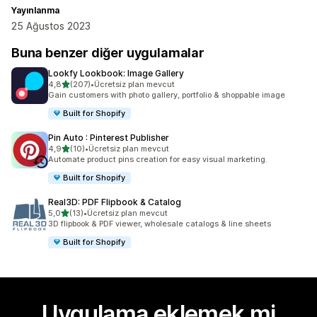
Yayınlanma
25 Ağustos 2023
Buna benzer diğer uygulamalar
Lookfy Lookbook: Image Gallery
5 yıldız üzerinden
4,8
(207)
•
Ücretsiz plan mevcut
toplam 207 değerlendirme
Gain customers with photo gallery, portfolio & shoppable image
Built for Shopify
Pin Auto : Pinterest Publisher
5 yıldız üzerinden
4,9
(10)
•
Ücretsiz plan mevcut
toplam 10 değerlendirme
Automate product pins creation for easy visual marketing.
Built for Shopify
Real3D: PDF Flipbook & Catalog
5 yıldız üzerinden
5,0
(13)
•
Ücretsiz plan mevcut
toplam 13 değerlendirme
3D flipbook & PDF viewer, wholesale catalogs & line sheets
Built for Shopify
Uygulama eklemek mi