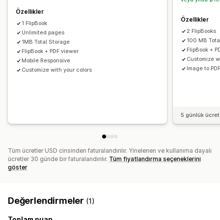
Özellikler
Özellikler
1 FlipBook
2 FlipBooks
Unlimited pages
100 MB Tota
1MB Total Storage
FlipBook + P
FlipBook + PDF viewer
Customize wi
Mobile Responsive
Image to PDF
Customize with your colors
5 günlük ücre
Tüm ücretler USD cinsinden faturalandırılır. Yinelenen ve kullanıma dayalı
ücretler 30 günde bir faturalandırılır.
Tüm fiyatlandırma seçeneklerini
göster
Değerlendirmeler
(1)
Toplam puan