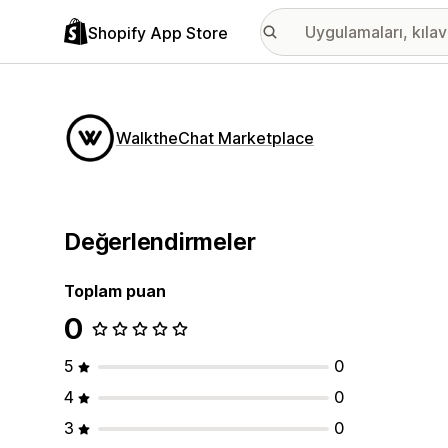
Shopify App Store
WalktheChat Marketplace
Değerlendirmeler
Toplam puan
0
5
0
4
0
3
0