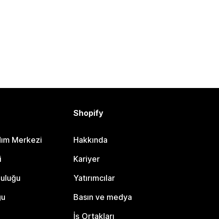
Shopify
dım Merkezi
Hakkında
i
Kariyer
luluğu
Yatırımcılar
gu
Basın ve medya
İş Ortakları