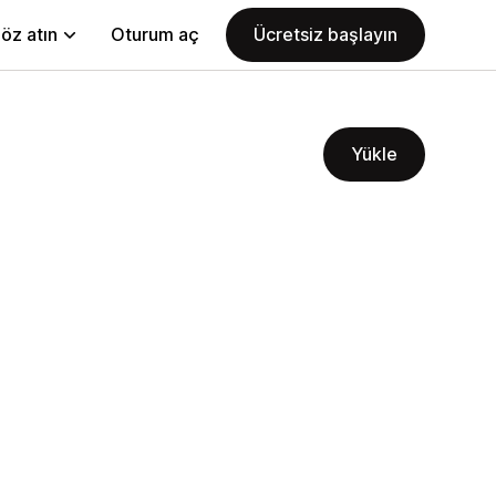
öz atın
Oturum aç
Ücretsiz başlayın
Yükle