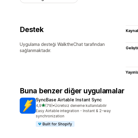
Destek
Kaynak
Uygulama desteği WalktheChat tarafından
Gelişti
sağlanmaktadır.
Yayın
Buna benzer diğer uygulamalar
SyncBase Airtable Instant Sync
5 yıldız üzerinden
4,9
(79)
•
Ücretsiz deneme kullanılabilir
toplam 79 değerlendirme
Easy Airtable integration - Instant & 2-way
synchronization
Built for Shopify