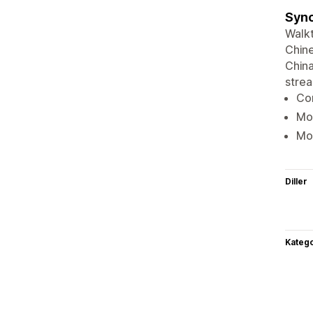
Sync
Walkt
Chin
China
strea
Co
Mon
Mo
Diller
Katego