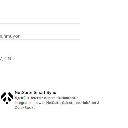
 sunmuyor.
7, CN
NetSuite Smart Sync
5 yıldız üzerinden
5,0
(1)
•
Ücretsiz deneme kullanılabilir
toplam 1 değerlendirme
Integrate data with NetSuite, Salesforce, HubSpot &
QuickBooks