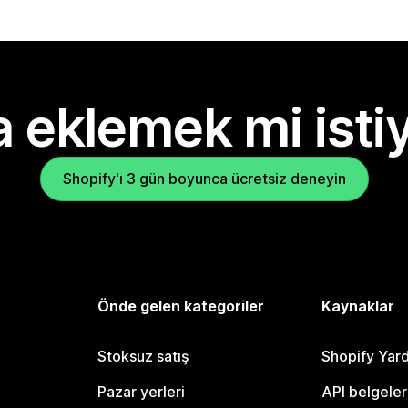
 eklemek mi isti
Shopify'ı 3 gün boyunca ücretsiz deneyin
Önde gelen kategoriler
Kaynaklar
Stoksuz satış
Shopify Yar
Pazar yerleri
API belgeler