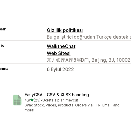
lar
Gizlilik politikası
Bu geliştirici doğrudan Türkçe destek
rici
WalktheChat
Web Sitesi
东方银座A座8层D门, Beijing, BJ, 10002
lanma
6 Eylül 2022
EasyCSV ‑ CSV & XLSX handling
5 yıldız üzerinden
4,9
(23)
•
Ücretsiz plan mevcut
toplam 23 değerlendirme
Sync Stock, Prices, Products, Orders via FTP, Email, and
more!