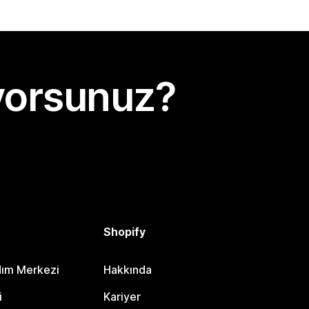
yorsunuz?
Shopify
dım Merkezi
Hakkında
i
Kariyer