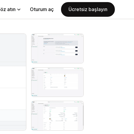
öz atın
Oturum aç
Ücretsiz başlayın