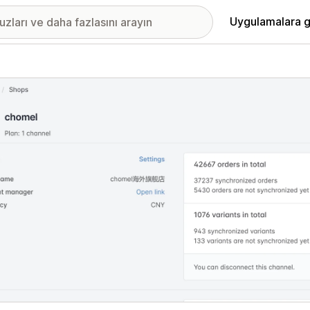
Uygulamalara g
ıkan görsel galerisi