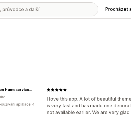
Procházet 
Fallaloon Homeservice KG
sko
I love this app. A lot of beautiful the
oužívání aplikace: 4
is very fast and has made one decorati
not available earlier. We are very glad 