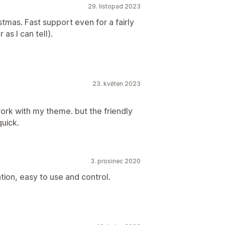
29. listopad 2023
istmas. Fast support even for a fairly
as I can tell).
23. květen 2023
ork with my theme. but the friendly
quick.
3. prosinec 2020
ation, easy to use and control.