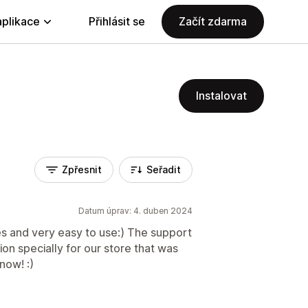
aplikace
Přihlásit se
Začít zdarma
Instalovat
Zpřesnit
Seřadit
Datum úprav: 4. duben 2024
mes and very easy to use:) The support
on specially for our store that was
now! :)