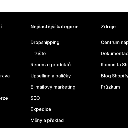
í
Nejčastější kategorie
Zdroje
Dropshipping
Centrum náp
Tržiště
Dokumentace
Recenze produktů
Komunita Sh
rava
Upselling a balíčky
Blog Shopif
E-mailový marketing
Průzkum
erze
SEO
Expedice
Měny a překlad