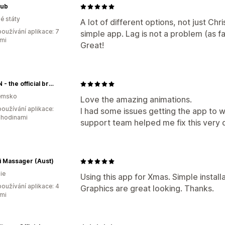
Hub
é státy
A lot of different options, not just Chr
oužívání aplikace: 7
simple app. Lag is not a problem (as far 
mi
Great!
DEVON - the official brand
emsko
Love the amazing animations.
oužívání aplikace:
I had some issues getting the app to w
 hodinami
support team helped me fix this very 
i Massager (Aust)
ie
Using this app for Xmas. Simple install
oužívání aplikace: 4
Graphics are great looking. Thanks.
mi