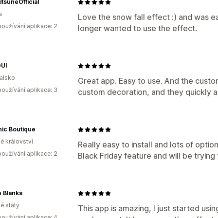
itsuneOfficial
a
Love the snow fall effect :) and was e
oužívání aplikace: 2
longer wanted to use the effect.
UI
alsko
Great app. Easy to use. And the custom
oužívání aplikace: 3
custom decoration, and they quickly 
ic Boutique
é království
Really easy to install and lots of opti
oužívání aplikace: 2
Black Friday feature and will be tryin
e Blanks
é státy
This app is amazing, I just started usin
oužívání aplikace: 4