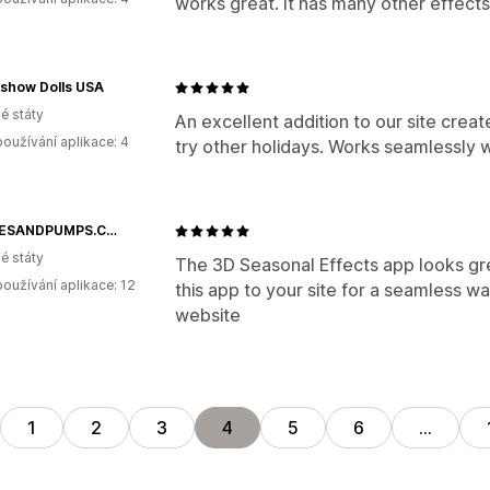
works great. It has many other effects 
show Dolls USA
é státy
An excellent addition to our site crea
oužívání aplikace: 4
try other holidays. Works seamlessly 
PANTIESANDPUMPS.COM
é státy
The 3D Seasonal Effects app looks gr
oužívání aplikace: 12
this app to your site for a seamless w
website
1
2
3
4
5
6
…