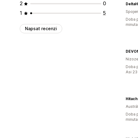
2
0
Delta
Spojen
1
5
Doba p
minuta
Napsat recenzi
Nizoz
Doba p
Asi 23
Hitach
Austrál
Doba p
minuta