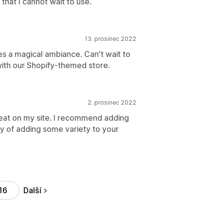
that I cannot wait to use.
13. prosinec 2022
tes a magical ambiance. Can't wait to
with our Shopify-themed store.
2. prosinec 2022
eat on my site. I recommend adding
ay of adding some variety to your
Další
16