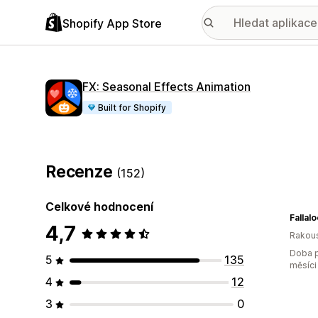
Shopify App Store
FX: Seasonal Effects Animation
Built for Shopify
Recenze
(152)
Celkové hodnocení
4,7
Rakou
Doba p
5
135
měsíci
4
12
3
0