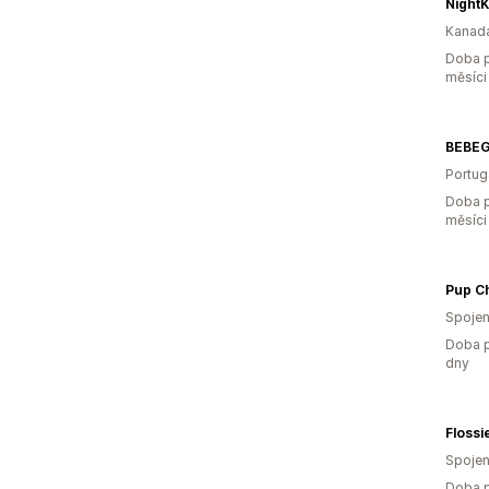
NightK
Kanad
Doba p
měsíci
BEBEG
Portug
Doba p
měsíci
Pup Ch
Spojen
Doba p
dny
Flossi
Spojen
Doba p