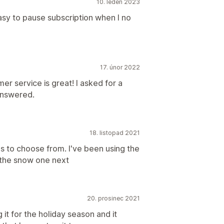
10. leden 2023
asy to pause subscription when I no
17. únor 2022
er service is great! I asked for a
answered.
18. listopad 2021
ons to choose from. I've been using the
g the snow one next
20. prosinec 2021
g it for the holiday season and it