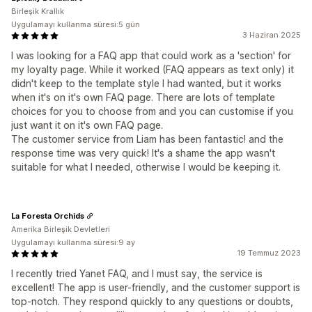
Birleşik Krallık
Uygulamayı kullanma süresi:5 gün
3 Haziran 2025
I was looking for a FAQ app that could work as a 'section' for
my loyalty page. While it worked (FAQ appears as text only) it
didn't keep to the template style I had wanted, but it works
when it's on it's own FAQ page. There are lots of template
choices for you to choose from and you can customise if you
just want it on it's own FAQ page.
The customer service from Liam has been fantastic! and the
response time was very quick! It's a shame the app wasn't
suitable for what I needed, otherwise I would be keeping it.
La Foresta Orchids
Amerika Birleşik Devletleri
Uygulamayı kullanma süresi:9 ay
19 Temmuz 2023
I recently tried Yanet FAQ, and I must say, the service is
excellent! The app is user-friendly, and the customer support is
top-notch. They respond quickly to any questions or doubts,