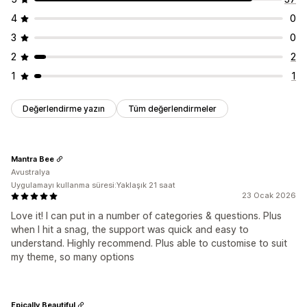
4
0
3
0
2
2
1
1
Değerlendirme yazın
Tüm değerlendirmeler
Mantra Bee
Avustralya
Uygulamayı kullanma süresi:Yaklaşık 21 saat
23 Ocak 2026
Love it! I can put in a number of categories & questions. Plus
when I hit a snag, the support was quick and easy to
understand. Highly recommend. Plus able to customise to suit
my theme, so many options
Epically Beautiful