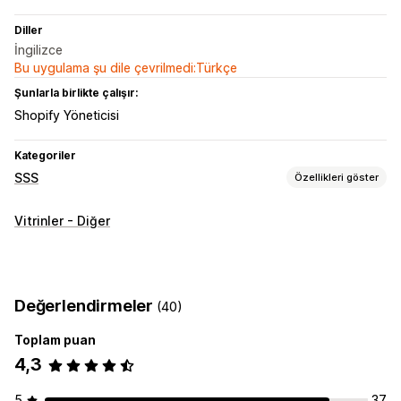
Diller
İngilizce
Bu uygulama şu dile çevrilmedi:Türkçe
Şunlarla birlikte çalışır:
Shopify Yöneticisi
Kategoriler
SSS
Özellikleri göster
Düzenleme araçları
Vitrinler - Diğer
HTML
Zengin metin düzenleyicisi
Sürükle ve bırak düzenleyicisi
İçe ve dışa aktarma
Özel URL
Çoklu dil
SEO
Çeviri
Değerlendirmeler
(40)
Görüntüleme seçenekleri
Toplam puan
Akordiyonlar
Sekmeler
Özel şablonlar
Ürün sayfası
4,3
SSS sayfası
Arama çubuğu
Mobil duyarlı
Özel yazı tipi ve renk
Özel CSS
5
37