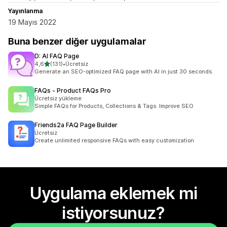
Yayınlanma
19 Mayıs 2022
Buna benzer diğer uygulamalar
D: AI FAQ Page
5 yıldız üzerinden
4,6
(131)
•
Ücretsiz
toplam 131 değerlendirme
Generate an SEO-optimized FAQ page with AI in just 30 seconds.
FAQs ‑ Product FAQs Pro
Ücretsiz yükleme
Simple FAQs for Products, Collections & Tags. Improve SEO
Friends2a FAQ Page Builder
Ücretsiz
Create unlimited responsive FAQs with easy customization
Uygulama eklemek mi
istiyorsunuz?