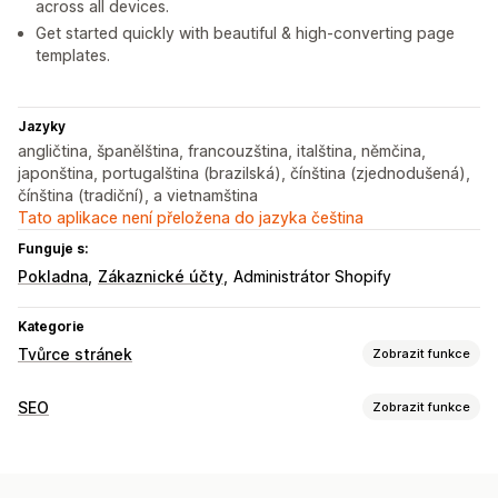
across all devices.
Get started quickly with beautiful & high-converting page
templates.
Jazyky
angličtina, španělština, francouzština, italština, němčina,
japonština, portugalština (brazilská), čínština (zjednodušená),
čínština (tradiční), a vietnamština
Tato aplikace není přeložena do jazyka čeština
Funguje s:
Pokladna
Zákaznické účty
Administrátor Shopify
Kategorie
Tvůrce stránek
Zobrazit funkce
Typy stránek
SEO
Zobrazit funkce
Vstupní stránky
Domovské stránky
Stránky produktů
Nástroje SEO
Kolekce
Stránky Již brzy
Blogy
Nejčastější dotazy
Komprese obrázků
Změna velikosti obrázků
Stránky Centrum nápovědy
Stránky Kontakt
Stránky O nás