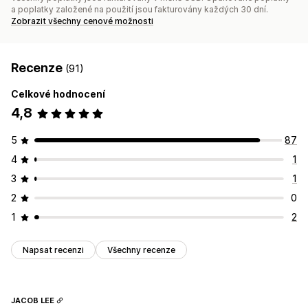
a poplatky založené na použití jsou fakturovány každých 30 dní.
Zobrazit všechny cenové možnosti
Recenze
(91)
Celkové hodnocení
4,8
5
87
4
1
3
1
2
0
1
2
Napsat recenzi
Všechny recenze
JACOB LEE