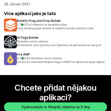
28. červen 2021
Více aplikací jako je tato
Buildify Drag and Drop Builder
z 5 hvězd
3,7
(31)
•
K dispozici je bezplatný plán
Celkový počet recenzí: 31
Easy landing page builder & website builder without code.
AI Page Builder
Zkušební verze zdarma
Personalize user journey and Optimise ad performance using AI
Fire AMP
z 5 hvězd
4,7
(59)
•
Zkušební verze zdarma
Celkový počet recenzí: 59
Create Accelerated Mobile Pages (AMP) for optimized page speed
Chcete přidat nějakou
aplikaci?
Vyzkoušejte si Shopify zdarma na 3 dny