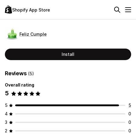
Shopify App Store
Feliz Cumple
Install
Reviews
(5)
Overall rating
5
5
5
4
0
3
0
2
0