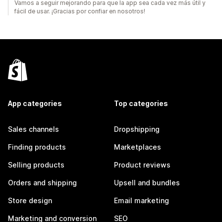
Vamos a seguir mejorando para que la app sea cada vez más útil y
fácil de usar. ¡Gracias por confiar en nosotros!
App categories
Top categories
Sales channels
Dropshipping
Finding products
Marketplaces
Selling products
Product reviews
Orders and shipping
Upsell and bundles
Store design
Email marketing
Marketing and conversion
SEO