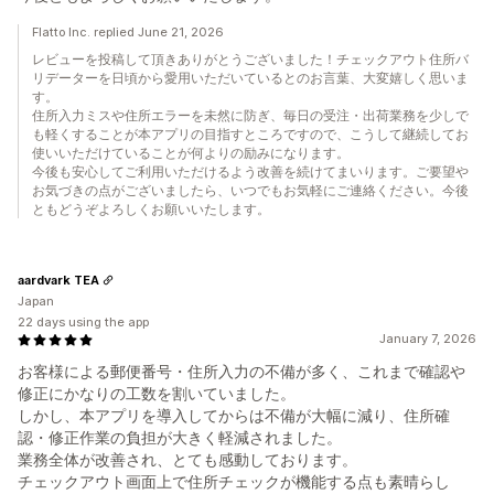
Flatto Inc. replied June 21, 2026
レビューを投稿して頂きありがとうございました！チェックアウト住所バ
リデーターを日頃から愛用いただいているとのお言葉、大変嬉しく思いま
す。
住所入力ミスや住所エラーを未然に防ぎ、毎日の受注・出荷業務を少しで
も軽くすることが本アプリの目指すところですので、こうして継続してお
使いいただけていることが何よりの励みになります。
今後も安心してご利用いただけるよう改善を続けてまいります。ご要望や
お気づきの点がございましたら、いつでもお気軽にご連絡ください。今後
ともどうぞよろしくお願いいたします。
aardvark TEA
Japan
22 days using the app
January 7, 2026
お客様による郵便番号・住所入力の不備が多く、これまで確認や
修正にかなりの工数を割いていました。
しかし、本アプリを導入してからは不備が大幅に減り、住所確
認・修正作業の負担が大きく軽減されました。
業務全体が改善され、とても感動しております。
チェックアウト画面上で住所チェックが機能する点も素晴らし