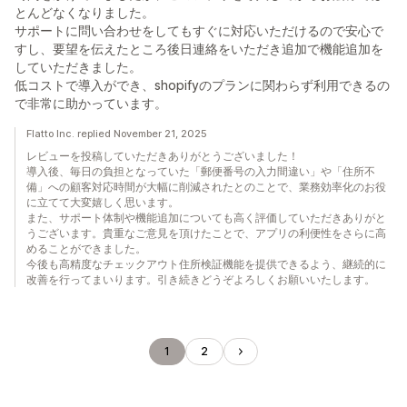
とんどなくなりました。
サポートに問い合わせをしてもすぐに対応いただけるので安心で
すし、要望を伝えたところ後日連絡をいただき追加で機能追加を
していただきました。
低コストで導入ができ、shopifyのプランに関わらず利用できるの
で非常に助かっています。
Flatto Inc. replied November 21, 2025
レビューを投稿していただきありがとうございました！
導入後、毎日の負担となっていた「郵便番号の入力間違い」や「住所不
備」への顧客対応時間が大幅に削減されたとのことで、業務効率化のお役
に立てて大変嬉しく思います。
また、サポート体制や機能追加についても高く評価していただきありがと
うございます。貴重なご意見を頂けたことで、アプリの利便性をさらに高
めることができました。
今後も高精度なチェックアウト住所検証機能を提供できるよう、継続的に
改善を行ってまいります。引き続きどうぞよろしくお願いいたします。
1
2