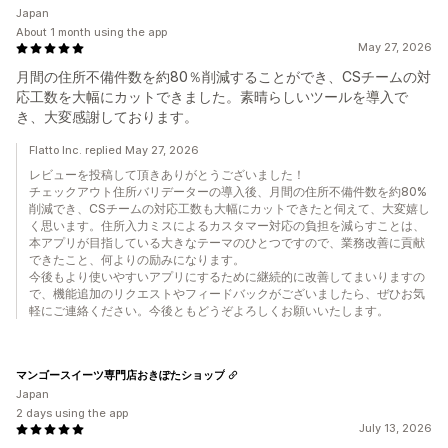
Japan
About 1 month using the app
May 27, 2026
月間の住所不備件数を約80％削減することができ、CSチームの対
応工数を大幅にカットできました。素晴らしいツールを導入で
き、大変感謝しております。
Flatto Inc. replied May 27, 2026
レビューを投稿して頂きありがとうございました！
チェックアウト住所バリデーターの導入後、月間の住所不備件数を約80%
削減でき、CSチームの対応工数も大幅にカットできたと伺えて、大変嬉し
く思います。住所入力ミスによるカスタマー対応の負担を減らすことは、
本アプリが目指している大きなテーマのひとつですので、業務改善に貢献
できたこと、何よりの励みになります。
今後もより使いやすいアプリにするために継続的に改善してまいりますの
で、機能追加のリクエストやフィードバックがございましたら、ぜひお気
軽にご連絡ください。今後ともどうぞよろしくお願いいたします。
マンゴースイーツ専門店おきぽたショップ
Japan
2 days using the app
July 13, 2026