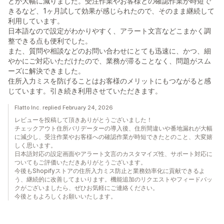
どが大幅に減りました。受注作業やお客様との確認作業が時短で
きるなど、1ヶ月試して効果が感じられたので、そのまま継続して
利用しています。
日本語なので設定がわかりやすく、アラート文言などこまかく調
整できる点も便利でした。
また、質問や相談などのお問い合わせにとても迅速に、かつ、細
やかにご対応いただけたので、業務が滞ることなく、問題がスム
ーズに解決できました。
住所入力ミスを防げることはお客様のメリットにもつながると感
じています。引き続き利用させていただきます。
Flatto Inc. replied February 24, 2026
レビューを投稿して頂きありがとうございました！
チェックアウト住所バリデーターの導入後、住所間違いや番地漏れが大幅
に減少し、受注作業やお客様への確認作業が時短できたとのこと、大変嬉
しく思います。
日本語対応の設定画面やアラート文言のカスタマイズ性、サポート対応に
ついてもご評価いただきありがとうございます。
今後もShopifyストアの住所入力ミス防止と業務効率化に貢献できるよ
う、継続的に改善してまいります。機能追加のリクエストやフィードバッ
クがございましたら、ぜひお気軽にご連絡ください。
今後ともよろしくお願いいたします。