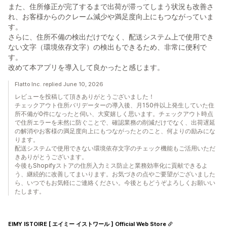
また、住所修正が完了するまで出荷が滞ってしまう状況も改善さ
れ、お客様からのクレーム減少や満足度向上にもつながっていま
す。
さらに、住所不備の検出だけでなく、配送システム上で使用でき
ない文字（環境依存文字）の検出もできるため、非常に便利で
す。
改めて本アプリを導入して良かったと感じます。
Flatto Inc. replied June 10, 2026
レビューを投稿して頂きありがとうございました！
チェックアウト住所バリデーターの導入後、月150件以上発生していた住
所不備が0件になったと伺い、大変嬉しく思います。チェックアウト時点
で住所エラーを未然に防ぐことで、確認業務の削減だけでなく、出荷遅延
の解消やお客様の満足度向上にもつながったとのこと、何よりの励みにな
ります。
配送システムで使用できない環境依存文字のチェック機能もご活用いただ
きありがとうございます。
今後もShopifyストアの住所入力ミス防止と業務効率化に貢献できるよ
う、継続的に改善してまいります。お気づきの点やご要望がございました
ら、いつでもお気軽にご連絡ください。今後ともどうぞよろしくお願いい
たします。
EIMY ISTOIRE [ エイミー イストワール ] Official Web Store