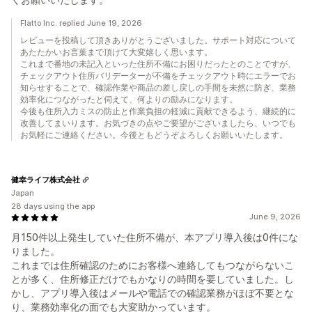
Flatto Inc. replied June 19, 2026
レビューを投稿して頂きありがとうございました。サポート対応について
あたたかいお言葉まで頂けて大変嬉しく思います。
これまで番地の未記入といった住所不備にお困りだったとのことですが、
チェックアウト住所バリデーターが不備をチェックアウト時にエラーでお
知らせすることで、確認作業や商品の差し戻しの手間を未然に防ぎ、業務
効率化につながったと伺えて、何よりの励みになります。
今後も住所入力ミスの防止と作業負担の軽減に貢献できるよう、継続的に
改善してまいります。お気づきの点やご要望がございましたら、いつでも
お気軽にご連絡ください。今後ともどうぞよろしくお願いいたします。
健幸ライフ株式会社
Japan
28 days using the app
June 9, 2026
月150件以上発生していた住所不備が、本アプリ導入後は0件にな
りました。
これまでは住所確認のためにお客様へ連絡してもつながらないこ
とが多く、住所修正だけでもかなりの時間を要していました。し
かし、アプリ導入後はメールや電話での確認業務がほぼ不要とな
り、業務効率化の面でも大変助かっています。