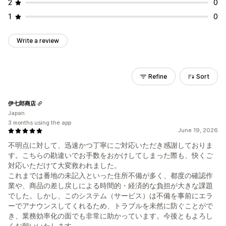
2
0
1
0
Write a review
Refine
Sort
伊七郎商店
Japan
3 months using the app
June 19, 2026
不明点に対して、迅速かつ丁寧にご対応いただき感謝しておりま
す。こちらの勘違いでお手数をおかけしてしまった際も、快くご
対応いただけて大変救われました。
これまでは番地の未記入といった住所不備が多く、都度の確認作
業や、商品の差し戻しによる時間的・経済的な負担が大きな課題
でした。しかし、このシステム（サービス）は不備を事前にエラ
ーでアナウンスしてくれるため、トラブルを未然に防ぐことがで
き、業務効率化の面でも非常に助かっています。今後ともよろし
くお願いいたします。