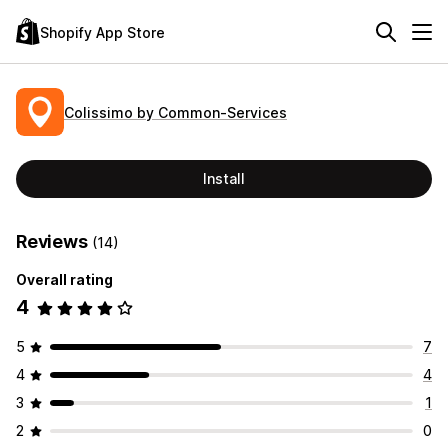
Shopify App Store
Colissimo by Common‑Services
Install
Reviews
(14)
Overall rating
4
5
7
4
4
3
1
2
0