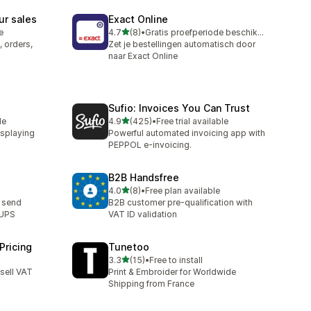
ur sales
Exact Online
별 5개 중
e
4.7
(8)
•
Gratis proefperiode beschikbaar
총 리뷰 8개
, orders,
Zet je bestellingen automatisch door
naar Exact Online
Sufio: Invoices You Can Trust
별 5개 중
le
4.9
(425)
•
Free trial available
총 리뷰 425개
isplaying
Powerful automated invoicing app with
PEPPOL e-invoicing.
B2B Handsfree
별 5개 중
4.0
(8)
•
Free plan available
총 리뷰 8개
d send
B2B customer pre-qualification with
 UPS
VAT ID validation
Pricing
Tunetoo
별 5개 중
3.3
(15)
•
Free to install
총 리뷰 15개
(sell VAT
Print & Embroider for Worldwide
Shipping from France