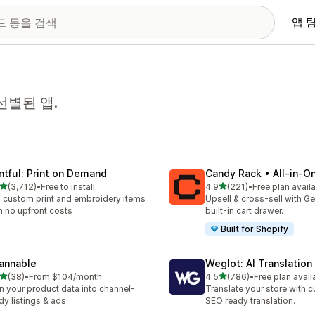
앱 
선별된 앱.
intful: Print on Demand
Candy Rack • All‑in‑O
별 5개 중
별 5개 중
(3,712)
•
Free to install
4.9
(221)
•
Free plan avail
리뷰 3712개
총 리뷰 221개
l custom print and embroidery items
Upsell & cross-sell with G
h no upfront costs
built-in cart drawer.
Built for Shopify
annable
Weglot: AI Translation
별 5개 중
별 5개 중
(38)
•
From $104/month
4.5
(786)
•
Free plan avail
리뷰 38개
총 리뷰 786개
n your product data into channel-
Translate your store with 
dy listings & ads
SEO ready translation.