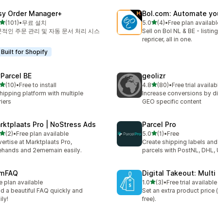
sy Order Manager+
Bol.com: Automate yo
별 5개 중
별 5개 중
(101)
•
무료 설치
5.0
(4)
•
Free plan availabl
리뷰 101개
총 리뷰 4개
적인 주문 관리 및 자동 문서 처리 시스
Sell on Bol NL & BE - listing
repricer, all in one.
Built for Shopify
Parcel BE
geolizr
별 5개 중
별 5개 중
(10)
•
Free to install
4.8
(80)
•
Free trial availab
리뷰 10개
총 리뷰 80개
hipping platform with multiple
Increase conversions by d
riers
GEO specific content
rktplaats Pro | NoStress Ads
Parcel Pro
별 5개 중
별 5개 중
(2)
•
Free plan available
5.0
(1)
•
Free
리뷰 2개
총 리뷰 1개
ertise at Marktplaats Pro,
Create shipping labels an
hands and 2ememain easily.
parcels with PostNL, DHL,
imFAQ
Digital Takeout: Multi 
별 5개 중
e plan available
1.0
(3)
•
Free trial available
총 리뷰 3개
ld a beautiful FAQ quickly and
Set an extra product price 
ily!
free).