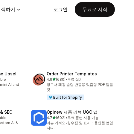
탐색하기
로그인
무료로 시작
ne Upsell
Order Printer Templates
별 5개 중
able
4.9
(680)
•
무료 설치
총 리뷰 680개
emini AI and
청구서·패킹 슬립·반품용 맞춤형 PDF 템플
릿
Built for Shopify
 & SEO
Opinew 제품 리뷰 UGC 앱
별 5개 중
able
4.7
(602)
•
무료 플랜 사용 가능
총 리뷰 602개
custom AI &
리뷰 가져오기, 수집 및 표시 - 올인원 앱입
니다.