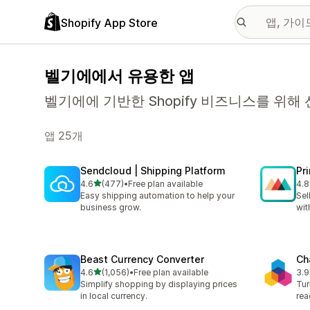
Shopify App Store
벨기에에서 유용한 앱
벨기에에 기반한 Shopify 비즈니스를 위해 
앱 25개
Sendcloud | Shipping Platform
Pr
별 5개 중
4.6
(477)
•
Free plan available
4.8
총 리뷰 477개
총 
Easy shipping automation to help your
Sel
business grow.
wit
Beast Currency Converter
Ch
별 5개 중
4.6
(1,056)
•
Free plan available
3.9
총 리뷰 1056개
총 
Simplify shopping by displaying prices
Tur
in local currency.
rea