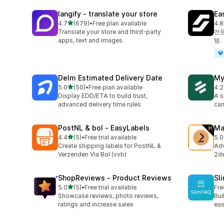
langify ‑ translate your store
Ea
별 5개 중
4.7
(679)
•
Free plan available
4.8
총 리뷰 679개
총 
Translate your store and third-party
전문
apps, text and images.
템.
Delm Estimated Delivery Date
My
별 5개 중
5.0
(50)
•
Free plan available
4.2
총 리뷰 50개
총 
Display EDD/ETA to build trust,
A s
advanced delivery time rules
car
PostNL & bol ‑ EasyLabels
Ma
별 5개 중
4.4
(5)
•
Free trial available
5.0
총 리뷰 5개
총 
Create shipping labels for PostNL &
Adv
Verzenden Via Bol (vvb)
2de
ShopReviews ‑ Product Reviews
Sl
별 5개 중
5.0
(5)
•
Free trial available
Fre
총 리뷰 5개
Showcase reviews, photo reviews,
Bui
ratings and increase sales
eas