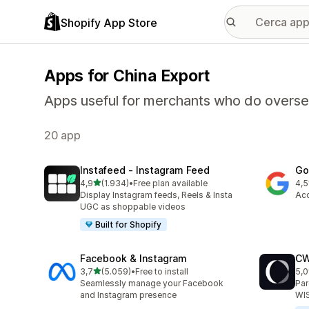
Shopify App Store
Apps for China Export
Apps useful for merchants who do overse
20 app
Instafeed ‑ Instagram Feed
Go
stelle su 5
4,9
(1.934)
•
Free plan available
4,5
1934 recensioni totali
506
Display Instagram feeds, Reels & Insta
Acc
UGC as shoppable videos
Built for Shopify
Facebook & Instagram
CW
stelle su 5
3,7
(5.059)
•
Free to install
5,0
5059 recensioni totali
285
Seamlessly manage your Facebook
Par
and Instagram presence
WIS