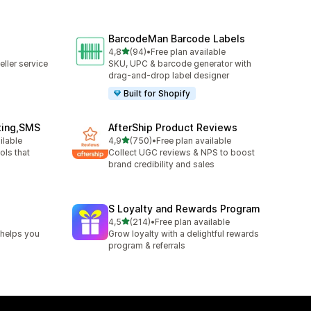
BarcodeMan Barcode Labels
stelle su 5
4,8
(94)
•
Free plan available
94 recensioni totali
ller service
SKU, UPC & barcode generator with
drag-and-drop label designer
Built for Shopify
ting,SMS
AfterShip Product Reviews
stelle su 5
ilable
4,9
(750)
•
Free plan available
750 recensioni totali
ols that
Collect UGC reviews & NPS to boost
brand credibility and sales
S Loyalty and Rewards Program
stelle su 5
4,5
(214)
•
Free plan available
214 recensioni totali
 helps you
Grow loyalty with a delightful rewards
program & referrals