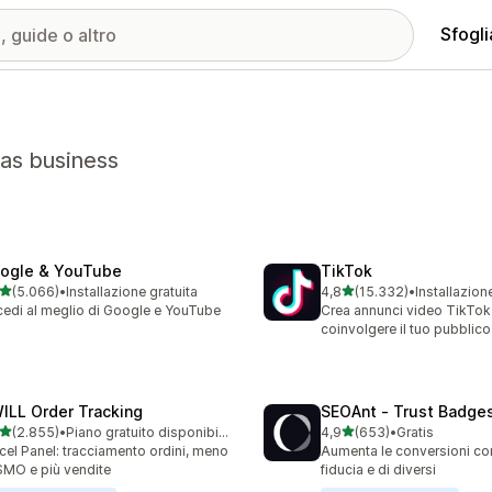
Sfogli
as business
ogle & YouTube
TikTok
stelle su 5
stelle su 5
(5.066)
•
Installazione gratuita
4,8
(15.332)
•
Installazion
6 recensioni totali
15332 recensioni totali
edi al meglio di Google e YouTube
Crea annunci video TikTok
coinvolgere il tuo pubblico
ILL Order Tracking
SEOAnt ‑ Trust Badges
stelle su 5
stelle su 5
(2.855)
•
Piano gratuito disponibile
4,9
(653)
•
Gratis
5 recensioni totali
653 recensioni totali
cel Panel: tracciamento ordini, meno
Aumenta le conversioni con 
MO e più vendite
fiducia e di diversi