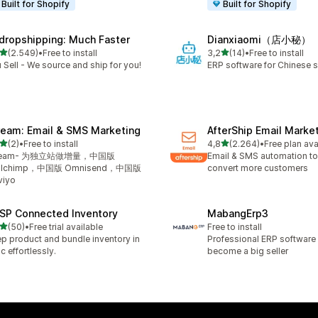
Built for Shopify
Built for Shopify
dropshipping: Much Faster
Dianxiaomi（店小秘）
stelle su 5
stelle su 5
(2.549)
•
Free to install
3,2
(14)
•
Free to install
9 recensioni totali
14 recensioni totali
 Sell - We source and ship for you!
ERP software for Chinese se
ream: Email & SMS Marketing
AfterShip Email Marke
stelle su 5
stelle su 5
(2)
•
Free to install
4,8
(2.264)
•
Free plan ava
ecensioni totali
2264 recensioni totali
ream- 为独立站做增量，中国版
Email & SMS automation to
ilchimp，中国版 Omnisend，中国版
convert more customers
viyo
SP Connected Inventory
MabangErp3
stelle su 5
(50)
•
Free trial available
Free to install
recensioni totali
p product and bundle inventory in
Professional ERP software
c effortlessly.
become a big seller