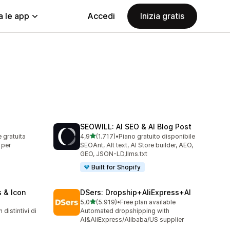
a le app
Accedi
Inizia gratis
SEOWILL: AI SEO & AI Blog Post
stelle su 5
e gratuita
4,9
(1.717)
•
Piano gratuito disponibile
1717 recensioni totali
 per
SEOAnt, Alt text, AI Store builder, AEO,
GEO, JSON-LD,llms.txt
Built for Shopify
 & Icon
DSers: Dropship+AliExpress+AI
stelle su 5
5,0
(5.919)
•
Free plan available
5919 recensioni totali
distintivi di
Automated dropshipping with
AI&AliExpress/Alibaba/US supplier